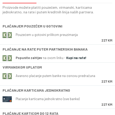
Proizvode možete platiti pouzećem, virmanski, karticama
jednokratno, na rate i putem kreditnih linija naših partnera.
PLAĆANJEM POUZEĆEM U GOTOVINI
Pouzećem u gotovini prilikom preuzimanja
227 KM
PLAĆANJE NA RATE PUTEM PARTNERSKIH BANAKA
Popunite zahtjev
na ovom linku -
Kupi na rate!
VIRMANSKOM UPLATOM
Avansno plaćanje putem banke na osnovu predračuna
227 KM
PLAĆANJEM KARTICAMA JEDNOKRATNO
Plaćanje karticama jednokratno (sve banke)
227 KM
PLAĆANJE KARTICOM DO 12 RATA