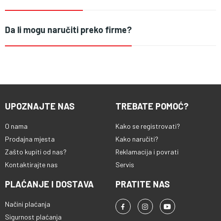
Da li mogu naručiti preko firme?
UPOZNAJTE NAS
TREBATE POMOĆ?
O nama
Kako se registrovati?
Prodajna mjesta
Kako naručiti?
Zašto kupiti od nas?
Reklamacija i povrati
Kontaktirajte nas
Servis
PLAĆANJE I DOSTAVA
PRATITE NAS
Načini plaćanja
Sigurnost plaćanja