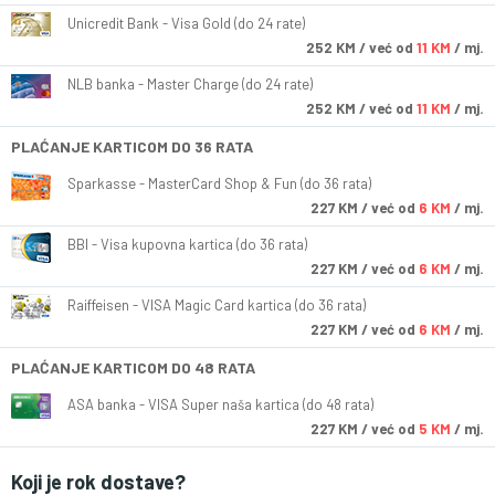
Unicredit Bank - Visa Gold (do 24 rate)
252
KM
/ već od
11 KM
/ mj.
NLB banka - Master Charge (do 24 rate)
252
KM
/ već od
11 KM
/ mj.
PLAĆANJE KARTICOM DO 36 RATA
Sparkasse - MasterCard Shop & Fun (do 36 rata)
227
KM
/ već od
6 KM
/ mj.
BBI - Visa kupovna kartica (do 36 rata)
227
KM
/ već od
6 KM
/ mj.
Raiffeisen - VISA Magic Card kartica (do 36 rata)
227
KM
/ već od
6 KM
/ mj.
PLAĆANJE KARTICOM DO 48 RATA
ASA banka - VISA Super naša kartica (do 48 rata)
227
KM
/ već od
5 KM
/ mj.
Koji je rok dostave?