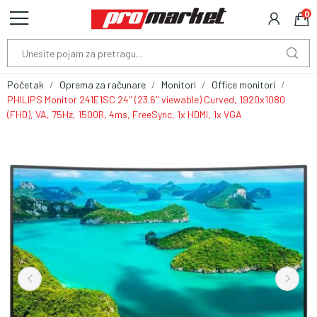
0
Početak
Oprema za računare
Monitori
Office monitori
PHILIPS Monitor 241E1SC 24" (23.6" viewable) Curved, 1920x1080
(FHD), VA, 75Hz, 1500R, 4ms, FreeSync, 1x HDMI, 1x VGA