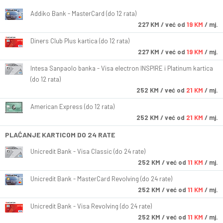
Addiko Bank - MasterCard (do 12 rata)
227
KM
/ već od
19 KM
/ mj.
Diners Club Plus kartica (do 12 rata)
227
KM
/ već od
19 KM
/ mj.
Intesa Sanpaolo banka - Visa electron INSPIRE i Platinum kartica
(do 12 rata)
252
KM
/ već od
21 KM
/ mj.
American Express (do 12 rata)
252
KM
/ već od
21 KM
/ mj.
PLAĆANJE KARTICOM DO 24 RATE
Unicredit Bank - Visa Classic (do 24 rate)
252
KM
/ već od
11 KM
/ mj.
Unicredit Bank - MasterCard Revolving (do 24 rate)
252
KM
/ već od
11 KM
/ mj.
Unicredit Bank - Visa Revolving (do 24 rate)
252
KM
/ već od
11 KM
/ mj.