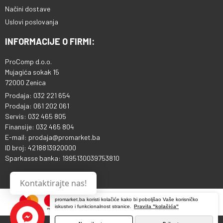
Načini dostave
Uslovi poslovanja
INFORMACIJE O FIRMI:
ProComp d.o.o.
Mujagića sokak 15
72000 Zenica
Prodaja: 032 221 654
Prodaja: 061 202 061
Servis: 032 465 805
Finansije: 032 465 804
E-mail: prodaja@promarket.ba
ID broj: 4218813920000
Sparkasse banka: 1995130039753810
Kontaktirajte nas!
promarket.ba koristi kolačiće kako bi poboljšao Vaše korisničko
iskustvo i funkcionalnost stranice.
Pravila "kolačića"