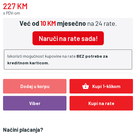
227 KM
s PDV-om
Već od
10 KM
mjesečno
na 24 rate.
Naruči na rate sada!
Iskoristi mogućnost kupovine na rate
BEZ potrebe za
kreditnom karticom.
shopping_basket
Dodaj u korpu
Kupi 1-klikom
Viber
Kupi na rate
Načini plaćanja?