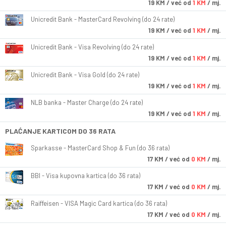
19
KM
/ već od
1 KM
/ mj.
Unicredit Bank - MasterCard Revolving (do 24 rate)
19
KM
/ već od
1 KM
/ mj.
Unicredit Bank - Visa Revolving (do 24 rate)
19
KM
/ već od
1 KM
/ mj.
Unicredit Bank - Visa Gold (do 24 rate)
19
KM
/ već od
1 KM
/ mj.
NLB banka - Master Charge (do 24 rate)
19
KM
/ već od
1 KM
/ mj.
PLAĆANJE KARTICOM DO 36 RATA
Sparkasse - MasterCard Shop & Fun (do 36 rata)
17
KM
/ već od
0 KM
/ mj.
BBI - Visa kupovna kartica (do 36 rata)
17
KM
/ već od
0 KM
/ mj.
Raiffeisen - VISA Magic Card kartica (do 36 rata)
17
KM
/ već od
0 KM
/ mj.