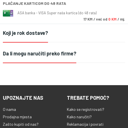
PLAĆANJE KARTICOM DO 48 RATA
ASA banka - VISA Super naša kartica (do 48 rata)
17
KM
/ već od
0 KM
/ mj.
Koji je rok dostave?
Da li mogu naručiti preko firme?
UPOZNAJTE NAS
TREBATE POMOĆ?
O nama
Kako se registrovati?
Prodajna mjesta
Kako naručiti?
Zašto kupiti od nas?
Reklamacija i povrati