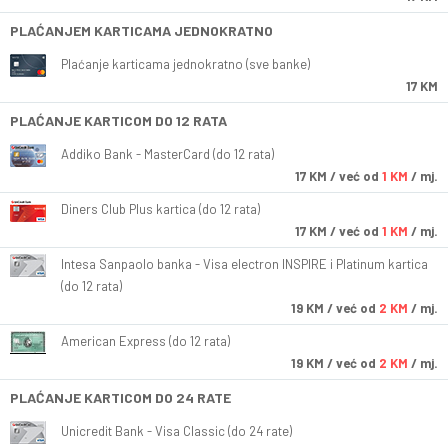
PLAĆANJEM KARTICAMA JEDNOKRATNO
Plaćanje karticama jednokratno (sve banke)
17 KM
PLAĆANJE KARTICOM DO 12 RATA
Addiko Bank - MasterCard (do 12 rata)
17
KM
/ već od
1 KM
/ mj.
Diners Club Plus kartica (do 12 rata)
17
KM
/ već od
1 KM
/ mj.
Intesa Sanpaolo banka - Visa electron INSPIRE i Platinum kartica
(do 12 rata)
19
KM
/ već od
2 KM
/ mj.
American Express (do 12 rata)
19
KM
/ već od
2 KM
/ mj.
PLAĆANJE KARTICOM DO 24 RATE
Unicredit Bank - Visa Classic (do 24 rate)