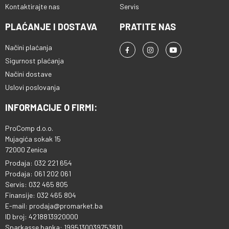
Kontaktirajte nas
Servis
PLAĆANJE I DOSTAVA
PRATITE NAS
Načini plaćanja
Sigurnost plaćanja
Načini dostave
Uslovi poslovanja
INFORMACIJE O FIRMI:
ProComp d.o.o.
Mujagića sokak 15
72000 Zenica
Prodaja: 032 221 654
Prodaja: 061 202 061
Servis: 032 465 805
Finansije: 032 465 804
E-mail: prodaja@promarket.ba
ID broj: 4218813920000
Sparkasse banka: 1995130039753810