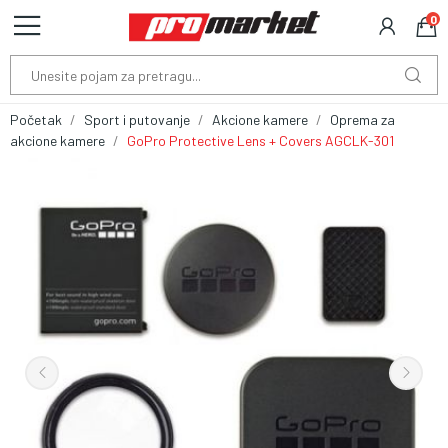
0
Početak
Sport i putovanje
Akcione kamere
Oprema za
akcione kamere
GoPro Protective Lens + Covers AGCLK-301