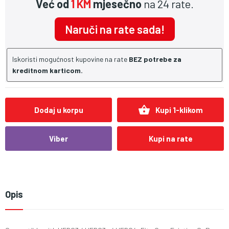
Već od
1 KM
mjesečno
na 24 rate.
Naruči na rate sada!
Iskoristi mogućnost kupovine na rate
BEZ potrebe za
kreditnom karticom.
shopping_basket
Dodaj u korpu
Kupi 1-klikom
Viber
Kupi na rate
Opis