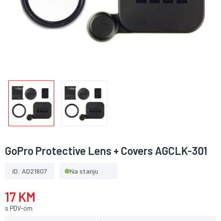
GoPro Protective Lens + Covers AGCLK-301
ID: AD21607
Na stanju
17 KM
s PDV-om