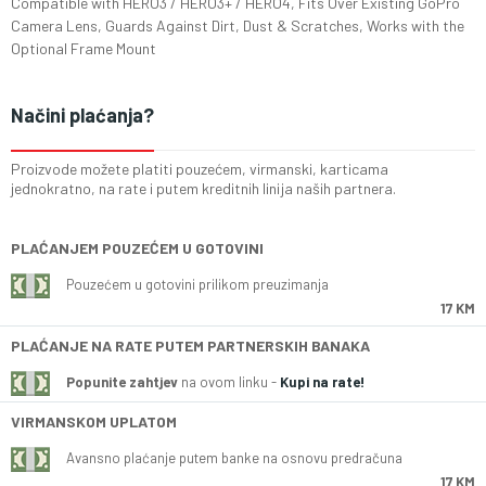
Compatible with HERO3 / HERO3+ / HERO4, Fits Over Existing GoPro
Camera Lens, Guards Against Dirt, Dust & Scratches, Works with the
Optional Frame Mount
Načini plaćanja?
Proizvode možete platiti pouzećem, virmanski, karticama
jednokratno, na rate i putem kreditnih linija naših partnera.
PLAĆANJEM POUZEĆEM U GOTOVINI
Pouzećem u gotovini prilikom preuzimanja
17 KM
PLAĆANJE NA RATE PUTEM PARTNERSKIH BANAKA
Popunite zahtjev
na ovom linku -
Kupi na rate!
VIRMANSKOM UPLATOM
Avansno plaćanje putem banke na osnovu predračuna
17 KM