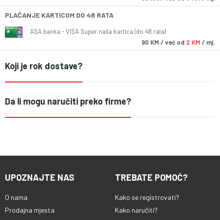
PLAĆANJE KARTICOM DO 48 RATA
ASA banka - VISA Super naša kartica (do 48 rata)
90
KM
/ već od
2 KM
/ mj.
Koji je rok dostave?
Da li mogu naručiti preko firme?
UPOZNAJTE NAS
TREBATE POMOĆ?
O nama
Kako se registrovati?
Prodajna mjesta
Kako naručiti?