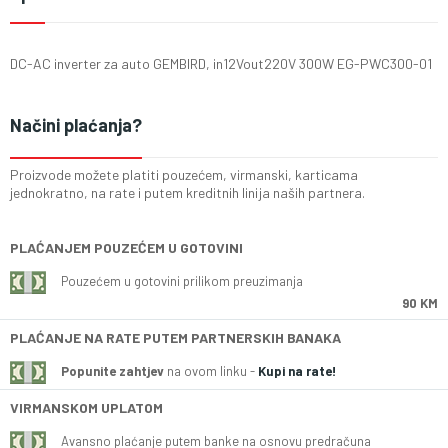
DC-AC inverter za auto GEMBIRD, in12Vout220V 300W EG-PWC300-01
Načini plaćanja?
Proizvode možete platiti pouzećem, virmanski, karticama
jednokratno, na rate i putem kreditnih linija naših partnera.
PLAĆANJEM POUZEĆEM U GOTOVINI
Pouzećem u gotovini prilikom preuzimanja
90 KM
PLAĆANJE NA RATE PUTEM PARTNERSKIH BANAKA
Popunite zahtjev
na ovom linku -
Kupi na rate!
VIRMANSKOM UPLATOM
Avansno plaćanje putem banke na osnovu predračuna