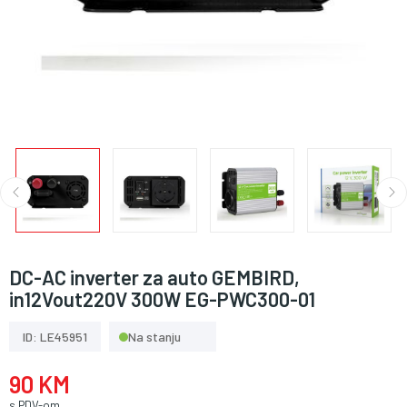
DC-AC inverter za auto GEMBIRD,
in12Vout220V 300W EG-PWC300-01
ID: LE45951
Na stanju
90 KM
s PDV-om