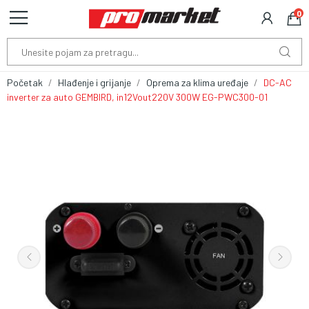
0
Početak
Hlađenje i grijanje
Oprema za klima uređaje
DC-AC
inverter za auto GEMBIRD, in12Vout220V 300W EG-PWC300-01