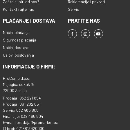
Zašto kupiti od nas?
Reklamacija i povrati
Kontaktirajte nas
Servis
PLAĆANJE I DOSTAVA
PRATITE NAS
Načini plaćanja
Sigurnost plaćanja
Načini dostave
Uslovi poslovanja
INFORMACIJE O FIRMI:
ProComp d.o.o.
Mujagića sokak 15
72000 Zenica
Prodaja: 032 221 654
Prodaja: 061 202 061
Servis: 032 465 805
Finansije: 032 465 804
E-mail: prodaja@promarket.ba
ID broj: 4218813920000