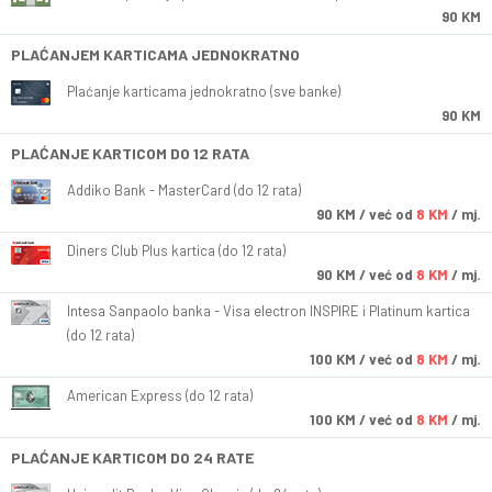
90 KM
PLAĆANJEM KARTICAMA JEDNOKRATNO
Plaćanje karticama jednokratno (sve banke)
90 KM
PLAĆANJE KARTICOM DO 12 RATA
Addiko Bank - MasterCard (do 12 rata)
90
KM
/ već od
8 KM
/ mj.
Diners Club Plus kartica (do 12 rata)
90
KM
/ već od
8 KM
/ mj.
Intesa Sanpaolo banka - Visa electron INSPIRE i Platinum kartica
(do 12 rata)
100
KM
/ već od
8 KM
/ mj.
American Express (do 12 rata)
100
KM
/ već od
8 KM
/ mj.
PLAĆANJE KARTICOM DO 24 RATE