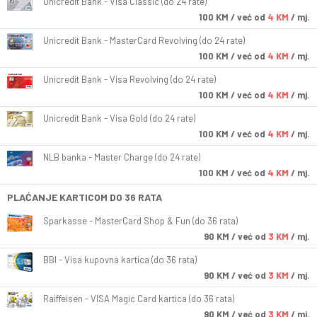
Unicredit Bank - Visa Classic (do 24 rate)
100
KM
/ već od
4 KM
/ mj.
Unicredit Bank - MasterCard Revolving (do 24 rate)
100
KM
/ već od
4 KM
/ mj.
Unicredit Bank - Visa Revolving (do 24 rate)
100
KM
/ već od
4 KM
/ mj.
Unicredit Bank - Visa Gold (do 24 rate)
100
KM
/ već od
4 KM
/ mj.
NLB banka - Master Charge (do 24 rate)
100
KM
/ već od
4 KM
/ mj.
PLAĆANJE KARTICOM DO 36 RATA
Sparkasse - MasterCard Shop & Fun (do 36 rata)
90
KM
/ već od
3 KM
/ mj.
BBI - Visa kupovna kartica (do 36 rata)
90
KM
/ već od
3 KM
/ mj.
Raiffeisen - VISA Magic Card kartica (do 36 rata)
90
KM
/ već od
3 KM
/ mj.