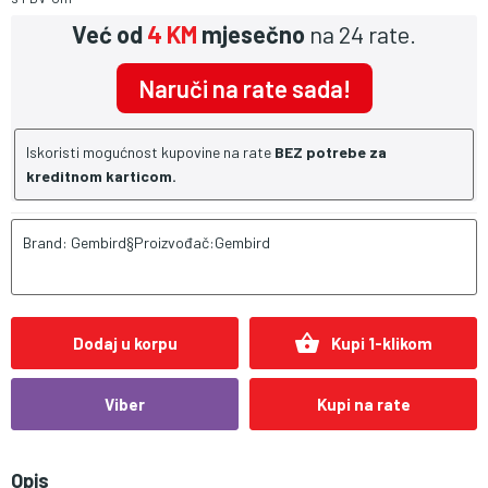
Već od
4 KM
mjesečno
na 24 rate.
Naruči na rate sada!
Iskoristi mogućnost kupovine na rate
BEZ potrebe za
kreditnom karticom.
Brand: Gembird§Proizvođač:Gembird
shopping_basket
Dodaj u korpu
Kupi 1-klikom
Viber
Kupi na rate
Opis