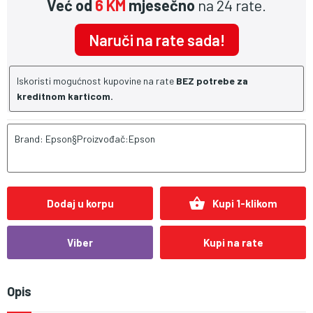
Već od
6 KM
mjesečno
na 24 rate.
Naruči na rate sada!
Iskoristi mogućnost kupovine na rate
BEZ potrebe za
kreditnom karticom.
Brand: Epson§Proizvođač:Epson
shopping_basket
Dodaj u korpu
Kupi 1-klikom
Viber
Kupi na rate
Opis