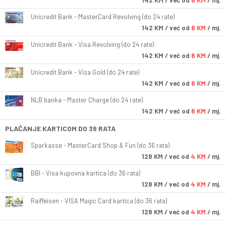
142
KM
/ već od
6 KM
/ mj.
Unicredit Bank - MasterCard Revolving (do 24 rate)
142
KM
/ već od
6 KM
/ mj.
Unicredit Bank - Visa Revolving (do 24 rate)
142
KM
/ već od
6 KM
/ mj.
Unicredit Bank - Visa Gold (do 24 rate)
142
KM
/ već od
6 KM
/ mj.
NLB banka - Master Charge (do 24 rate)
142
KM
/ već od
6 KM
/ mj.
PLAĆANJE KARTICOM DO 36 RATA
Sparkasse - MasterCard Shop & Fun (do 36 rata)
128
KM
/ već od
4 KM
/ mj.
BBI - Visa kupovna kartica (do 36 rata)
128
KM
/ već od
4 KM
/ mj.
Raiffeisen - VISA Magic Card kartica (do 36 rata)
128
KM
/ već od
4 KM
/ mj.