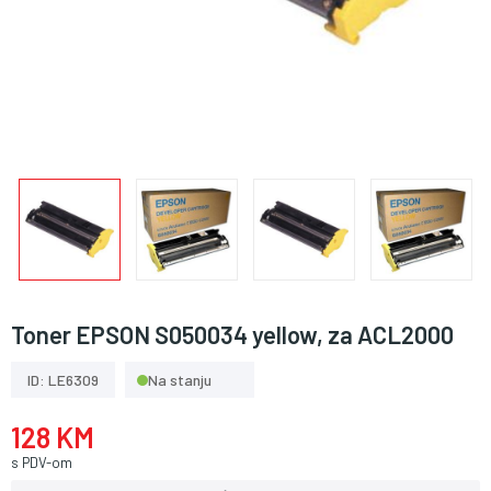
Toner EPSON S050034 yellow, za ACL2000
ID: LE6309
Na stanju
128 KM
s PDV-om