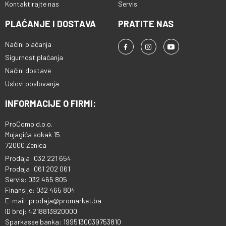
Kontaktirajte nas
Servis
PLAĆANJE I DOSTAVA
PRATITE NAS
Načini plaćanja
Sigurnost plaćanja
Načini dostave
Uslovi poslovanja
INFORMACIJE O FIRMI:
ProComp d.o.o.
Mujagića sokak 15
72000 Zenica
Prodaja: 032 221 654
Prodaja: 061 202 061
Servis: 032 465 805
Finansije: 032 465 804
E-mail: prodaja@promarket.ba
ID broj: 4218813920000
Sparkasse banka: 1995130039753810