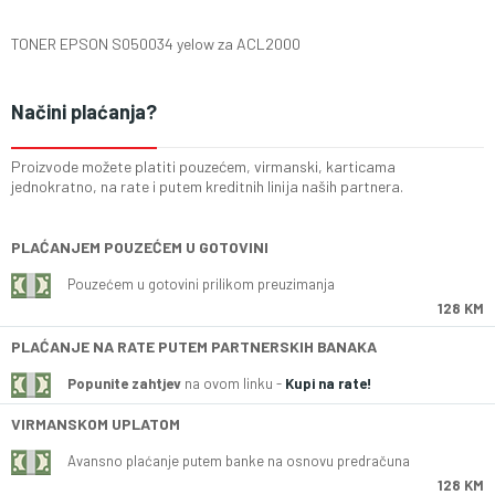
TONER EPSON S050034 yelow za ACL2000
Načini plaćanja?
Proizvode možete platiti pouzećem, virmanski, karticama
jednokratno, na rate i putem kreditnih linija naših partnera.
PLAĆANJEM POUZEĆEM U GOTOVINI
Pouzećem u gotovini prilikom preuzimanja
128 KM
PLAĆANJE NA RATE PUTEM PARTNERSKIH BANAKA
Popunite zahtjev
na ovom linku -
Kupi na rate!
VIRMANSKOM UPLATOM
Avansno plaćanje putem banke na osnovu predračuna
128 KM