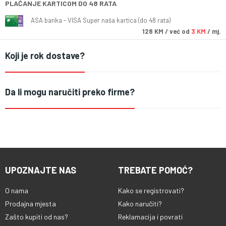
PLAĆANJE KARTICOM DO 48 RATA
ASA banka - VISA Super naša kartica (do 48 rata)
128
KM
/ već od
3 KM
/ mj.
Koji je rok dostave?
Da li mogu naručiti preko firme?
UPOZNAJTE NAS
TREBATE POMOĆ?
O nama
Kako se registrovati?
Prodajna mjesta
Kako naručiti?
Zašto kupiti od nas?
Reklamacija i povrati