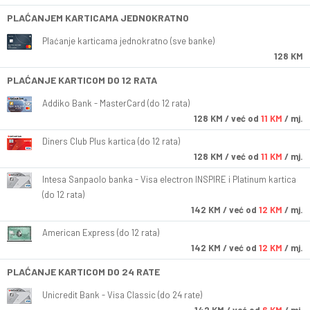
PLAĆANJEM KARTICAMA JEDNOKRATNO
Plaćanje karticama jednokratno (sve banke)
128 KM
PLAĆANJE KARTICOM DO 12 RATA
Addiko Bank - MasterCard (do 12 rata)
128
KM
/ već od
11 KM
/ mj.
Diners Club Plus kartica (do 12 rata)
128
KM
/ već od
11 KM
/ mj.
Intesa Sanpaolo banka - Visa electron INSPIRE i Platinum kartica
(do 12 rata)
142
KM
/ već od
12 KM
/ mj.
American Express (do 12 rata)
142
KM
/ već od
12 KM
/ mj.
PLAĆANJE KARTICOM DO 24 RATE
Unicredit Bank - Visa Classic (do 24 rate)