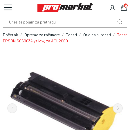
0
Početak
Oprema za računare
Toneri
Originalni toneri
Toner
EPSON S050034 yellow, za ACL2000