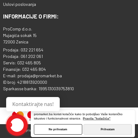
Uslovi poslovanja
INFORMACIJE O FIRMI:
ProComp d.o.o.
Mujagića sokak 15
72000 Zenica
Prodaja: 032 221 654
Prodaja: 061 202 061
Servis: 032 465 805
Finansije: 032 465 804
E-mail: prodaja@promarket.ba
ID broj: 4218813920000
Sparkasse banka: 1995130039753810
Kontaktirajte nas!
promarket.ba koristi kolačiće kako bi poboljšao Vaše korisničko
iskustvo i funkcionalnost stranice.
Pravila "kolačića"
Ne prihvatam
Prihvatam
Copyright © 2013 - 2026 ProComp d.o.o. Sva prava pridržana.