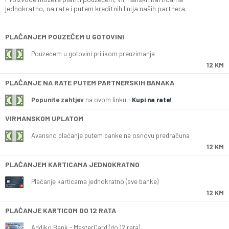
jednokratno, na rate i putem kreditnih linija naših partnera.
PLAĆANJEM POUZEĆEM U GOTOVINI
Pouzećem u gotovini prilikom preuzimanja
12 KM
PLAĆANJE NA RATE PUTEM PARTNERSKIH BANAKA
Popunite zahtjev
na ovom linku -
Kupi na rate!
VIRMANSKOM UPLATOM
Avansno plaćanje putem banke na osnovu predračuna
12 KM
PLAĆANJEM KARTICAMA JEDNOKRATNO
Plaćanje karticama jednokratno (sve banke)
12 KM
PLAĆANJE KARTICOM DO 12 RATA
Addiko Bank - MasterCard (do 12 rata)