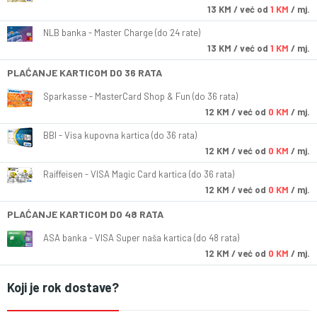
13
KM
/ već od
1 KM
/ mj.
NLB banka - Master Charge (do 24 rate)
13
KM
/ već od
1 KM
/ mj.
PLAĆANJE KARTICOM DO 36 RATA
Sparkasse - MasterCard Shop & Fun (do 36 rata)
12
KM
/ već od
0 KM
/ mj.
BBI - Visa kupovna kartica (do 36 rata)
12
KM
/ već od
0 KM
/ mj.
Raiffeisen - VISA Magic Card kartica (do 36 rata)
12
KM
/ već od
0 KM
/ mj.
PLAĆANJE KARTICOM DO 48 RATA
ASA banka - VISA Super naša kartica (do 48 rata)
12
KM
/ već od
0 KM
/ mj.
Koji je rok dostave?