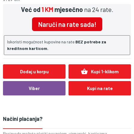
Već od
1 KM
mjesečno
na 24 rate.
Naruči na rate sada!
Iskoristi mogućnost kupovine na rate
BEZ potrebe za
kreditnom karticom.
shopping_basket
Dodaj u korpu
Kupi 1-klikom
Viber
Kupi na rate
Načini plaćanja?
Proizvode možete platiti pouzećem, virmanski, karticama