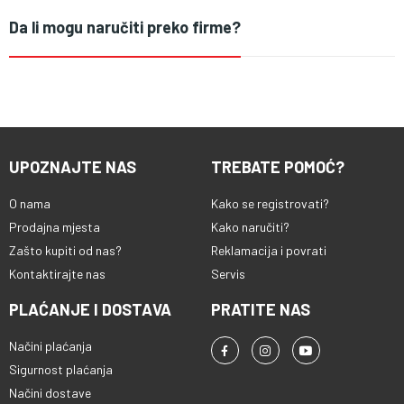
Da li mogu naručiti preko firme?
UPOZNAJTE NAS
TREBATE POMOĆ?
O nama
Kako se registrovati?
Prodajna mjesta
Kako naručiti?
Zašto kupiti od nas?
Reklamacija i povrati
Kontaktirajte nas
Servis
PLAĆANJE I DOSTAVA
PRATITE NAS
Načini plaćanja
Sigurnost plaćanja
Načini dostave