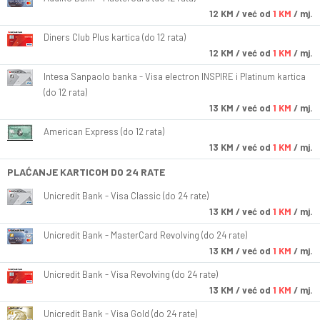
12
KM
/ već od
1 KM
/ mj.
Diners Club Plus kartica (do 12 rata)
12
KM
/ već od
1 KM
/ mj.
Intesa Sanpaolo banka - Visa electron INSPIRE i Platinum kartica
(do 12 rata)
13
KM
/ već od
1 KM
/ mj.
American Express (do 12 rata)
13
KM
/ već od
1 KM
/ mj.
PLAĆANJE KARTICOM DO 24 RATE
Unicredit Bank - Visa Classic (do 24 rate)
13
KM
/ već od
1 KM
/ mj.
Unicredit Bank - MasterCard Revolving (do 24 rate)
13
KM
/ već od
1 KM
/ mj.
Unicredit Bank - Visa Revolving (do 24 rate)
13
KM
/ već od
1 KM
/ mj.
Unicredit Bank - Visa Gold (do 24 rate)