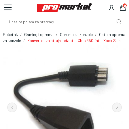
0
Početak
Gaming i oprema
Oprema za konzole
Ostala oprema
za konzole
Konvertor za strujni adapter Xbox360 fat u Xbox Slim