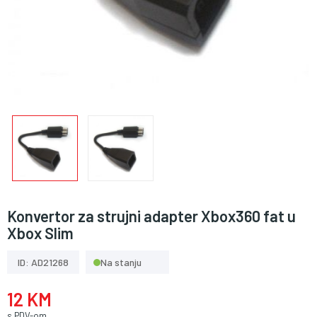
Konvertor za strujni adapter Xbox360 fat u
Xbox Slim
ID: AD21268
Na stanju
12 KM
s PDV-om