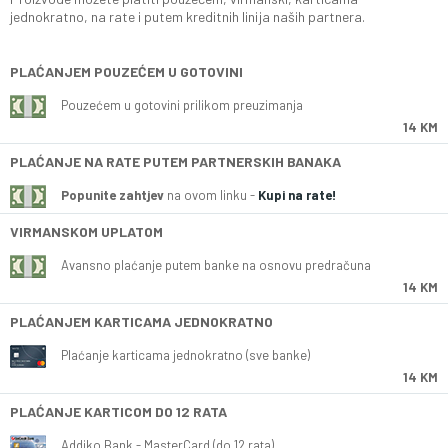
jednokratno, na rate i putem kreditnih linija naših partnera.
PLAĆANJEM POUZEĆEM U GOTOVINI
Pouzećem u gotovini prilikom preuzimanja
14 KM
PLAĆANJE NA RATE PUTEM PARTNERSKIH BANAKA
Popunite zahtjev
na ovom linku -
Kupi na rate!
VIRMANSKOM UPLATOM
Avansno plaćanje putem banke na osnovu predračuna
14 KM
PLAĆANJEM KARTICAMA JEDNOKRATNO
Plaćanje karticama jednokratno (sve banke)
14 KM
PLAĆANJE KARTICOM DO 12 RATA
Addiko Bank - MasterCard (do 12 rata)