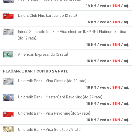
14
KM
/ već od
1 KM
/ mj.
Diners Club Plus kartica (do 12 rata)
14
KM
/ već od
1 KM
/ mj.
Intesa Sanpaolo banka - Visa electron INSPIRE i Platinum kartica
(do 12 rata)
16
KM
/ već od
1 KM
/ mj.
American Express (do 12 rata)
16
KM
/ već od
1 KM
/ mj.
PLAĆANJE KARTICOM DO 24 RATE
Unicredit Bank - Visa Classic (do 24 rate)
16
KM
/ već od
1 KM
/ mj.
Unicredit Bank - MasterCard Revolving (do 24 rate)
16
KM
/ već od
1 KM
/ mj.
Unicredit Bank - Visa Revolving (do 24 rate)
16
KM
/ već od
1 KM
/ mj.
Unicredit Bank - Visa Gold (do 24 rate)