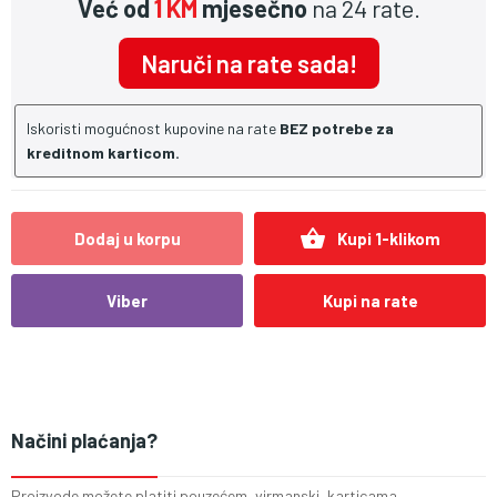
Već od
1 KM
mjesečno
na 24 rate.
Naruči na rate sada!
Iskoristi mogućnost kupovine na rate
BEZ potrebe za
kreditnom karticom.
shopping_basket
Dodaj u korpu
Kupi 1-klikom
Viber
Kupi na rate
Načini plaćanja?
Proizvode možete platiti pouzećem, virmanski, karticama