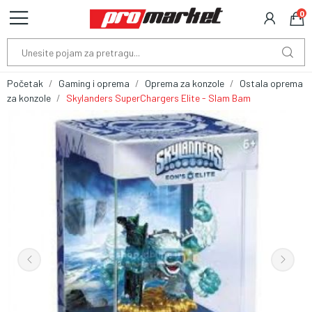
0
Početak
Gaming i oprema
Oprema za konzole
Ostala oprema
za konzole
Skylanders SuperChargers Elite - Slam Bam