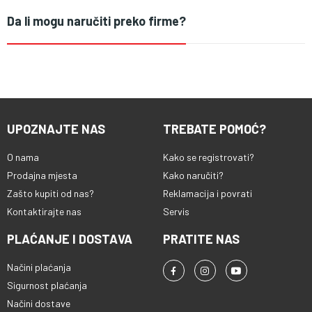
Da li mogu naručiti preko firme?
UPOZNAJTE NAS
TREBATE POMOĆ?
O nama
Kako se registrovati?
Prodajna mjesta
Kako naručiti?
Zašto kupiti od nas?
Reklamacija i povrati
Kontaktirajte nas
Servis
PLAĆANJE I DOSTAVA
PRATITE NAS
Načini plaćanja
Sigurnost plaćanja
Načini dostave