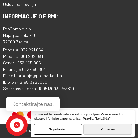
Uslovi poslovanja
INFORMACIJE O FIRMI:
ProComp d.o.o.
Mujagića sokak 15
72000 Zenica
Prodaja: 032 221 654
Prodaja: 061 202 061
Servis: 032 465 805
Finansije: 032 465 804
E-mail: prodaja@promarket.ba
ID broj: 4218813920000
Sparkasse banka: 1995130039753810
Kontaktirajte nas!
promarket.ba koristi kolačiće kako bi poboljšao Vaše korisničko
iskustvo i funkcionalnost stranice.
Pravila "kolačića"
Ne prihvatam
Prihvatam
Copyright © 2013 - 2026 ProComp d.o.o. Sva prava pridržana.