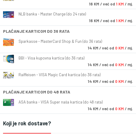
16
KM
/ već od
1 KM
/ mj.
NLB banka - Master Charge (do 24 rate)
16
KM
/ već od
1 KM
/ mj.
PLAĆANJE KARTICOM DO 36 RATA
Sparkasse - MasterCard Shop & Fun (do 36 rata)
14
KM
/ već od
0 KM
/ mj.
BBI - Visa kupovna kartica (do 36 rata)
14
KM
/ već od
0 KM
/ mj.
Raiffeisen - VISA Magic Card kartica (do 36 rata)
14
KM
/ već od
0 KM
/ mj.
PLAĆANJE KARTICOM DO 48 RATA
ASA banka - VISA Super naša kartica (do 48 rata)
14
KM
/ već od
0 KM
/ mj.
Koji je rok dostave?