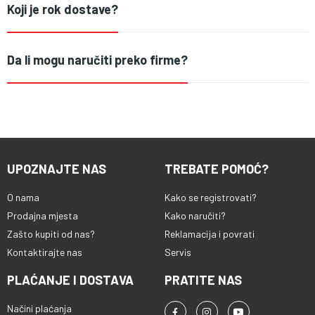
Koji je rok dostave?
Da li mogu naručiti preko firme?
UPOZNAJTE NAS
TREBATE POMOĆ?
O nama
Kako se registrovati?
Prodajna mjesta
Kako naručiti?
Zašto kupiti od nas?
Reklamacija i povrati
Kontaktirajte nas
Servis
PLAĆANJE I DOSTAVA
PRATITE NAS
Načini plaćanja