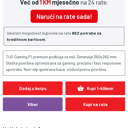
Već od
1 KM
mjesečno
na 24 rate.
Naruči na rate sada!
Iskoristi mogućnost kupovine na rate
BEZ potrebe za
kreditnom karticom.
TUG Gaming P1 premium podloga za miš. Dimenzije 360x260 mm.
Glatka površina optimizirana za gaming, preciznu i fast responsive
upotrebu. Non-slip gumirana baza, vodootporna površina.
shopping_basket
Dodaj u korpu
Kupi 1-klikom
Viber
Kupi na rate