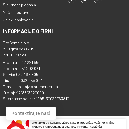
Sigurnost plaćanja
Načini dostave
Uslovi poslovanja
INFORMACIJE O FIRMI:
ProComp d.o.o.
Mujagića sokak 15
72000 Zenica
Prodaja: 032 221 654
Prodaja: 061 202 061
Servis: 032 465 805
Finansije: 032 465 804
E-mail: prodaja@promarket.ba
ID broj: 4218813920000
Sparkasse banka: 1995130039753810
Kontaktirajte nas!
promarket.ba koristi kolačiće kako bi poboljšao Vaše korisničko
iskustvo i funkcionalnost stranice.
Pravila "kolačića"