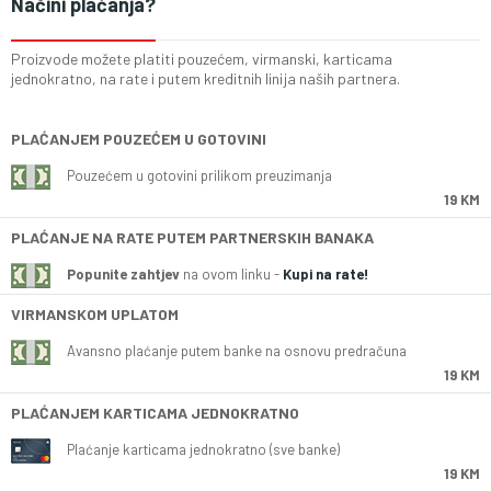
Načini plaćanja?
Proizvode možete platiti pouzećem, virmanski, karticama
jednokratno, na rate i putem kreditnih linija naših partnera.
PLAĆANJEM POUZEĆEM U GOTOVINI
Pouzećem u gotovini prilikom preuzimanja
19 KM
PLAĆANJE NA RATE PUTEM PARTNERSKIH BANAKA
Popunite zahtjev
na ovom linku -
Kupi na rate!
VIRMANSKOM UPLATOM
Avansno plaćanje putem banke na osnovu predračuna
19 KM
PLAĆANJEM KARTICAMA JEDNOKRATNO
Plaćanje karticama jednokratno (sve banke)
19 KM