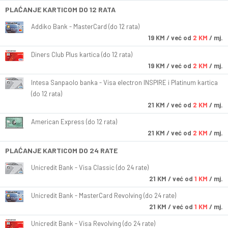
PLAĆANJE KARTICOM DO 12 RATA
Addiko Bank - MasterCard (do 12 rata)
19
KM
/ već od
2 KM
/ mj.
Diners Club Plus kartica (do 12 rata)
19
KM
/ već od
2 KM
/ mj.
Intesa Sanpaolo banka - Visa electron INSPIRE i Platinum kartica
(do 12 rata)
21
KM
/ već od
2 KM
/ mj.
American Express (do 12 rata)
21
KM
/ već od
2 KM
/ mj.
PLAĆANJE KARTICOM DO 24 RATE
Unicredit Bank - Visa Classic (do 24 rate)
21
KM
/ već od
1 KM
/ mj.
Unicredit Bank - MasterCard Revolving (do 24 rate)
21
KM
/ već od
1 KM
/ mj.
Unicredit Bank - Visa Revolving (do 24 rate)