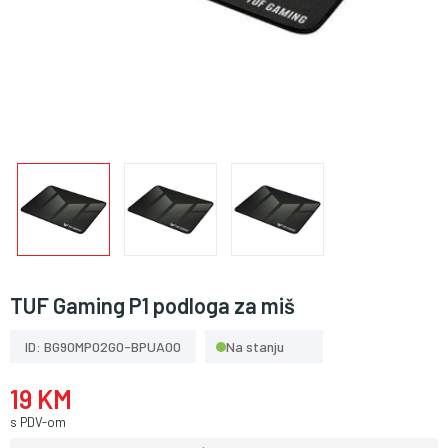
TUF Gaming P1 podloga za miš
ID: BG90MP02G0-BPUA00
Na stanju
19 KM
s PDV-om