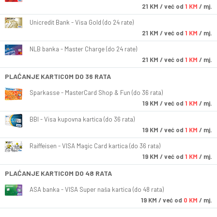
21
KM
/ već od
1 KM
/ mj.
Unicredit Bank - Visa Gold (do 24 rate)
21
KM
/ već od
1 KM
/ mj.
NLB banka - Master Charge (do 24 rate)
21
KM
/ već od
1 KM
/ mj.
PLAĆANJE KARTICOM DO 36 RATA
Sparkasse - MasterCard Shop & Fun (do 36 rata)
19
KM
/ već od
1 KM
/ mj.
BBI - Visa kupovna kartica (do 36 rata)
19
KM
/ već od
1 KM
/ mj.
Raiffeisen - VISA Magic Card kartica (do 36 rata)
19
KM
/ već od
1 KM
/ mj.
PLAĆANJE KARTICOM DO 48 RATA
ASA banka - VISA Super naša kartica (do 48 rata)
19
KM
/ već od
0 KM
/ mj.