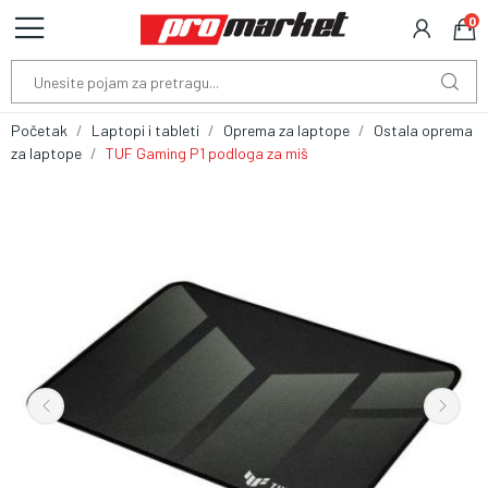
0
Početak
Laptopi i tableti
Oprema za laptope
Ostala oprema
za laptope
TUF Gaming P1 podloga za miš