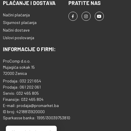
PLAĆANJE I DOSTAVA
PRATITE NAS
Načini plaćanja
Sigurnost plaćanja
Načini dostave
Uslovi poslovanja
INFORMACIJE O FIRMI:
ProComp d.o.o.
Mujagića sokak 15
72000 Zenica
Prodaja: 032 221 654
Prodaja: 061 202 061
Servis: 032 465 805
Finansije: 032 465 804
E-mail: prodaja@promarket.ba
ID broj: 4218813920000
Sparkasse banka: 1995130039753810