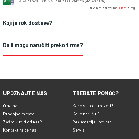
ASA banka - VISA Super naša kartica (do 48 rata)
42
KM
/ već od
1 KM
/ mj.
Koji je rok dostave?
Da li mogu naručiti preko firme?
UPOZNAJTE NAS
TREBATE POMOĆ?
O nama
Kako se registrovati?
Prodajna mjesta
Kako naručiti?
Zašto kupiti od nas?
Reklamacija i povrati
Kontaktirajte nas
Servis