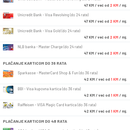
47
KM
/ već od
2 KM
/ mj.
Unicredit Bank - Visa Revolving (do 24 rate)
47
KM
/ već od
2 KM
/ mj.
Unicredit Bank - Visa Gold (do 24 rate)
47
KM
/ već od
2 KM
/ mj.
NLB banka - Master Charge (do 24 rate)
47
KM
/ već od
2 KM
/ mj.
PLAĆANJE KARTICOM DO 36 RATA
Sparkasse - MasterCard Shop & Fun (do 36 rata)
42
KM
/ već od
1 KM
/ mj.
BBI - Visa kupovna kartica (do 36 rata)
42
KM
/ već od
1 KM
/ mj.
Raiffeisen - VISA Magic Card kartica (do 36 rata)
42
KM
/ već od
1 KM
/ mj.
PLAĆANJE KARTICOM DO 48 RATA