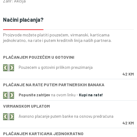
Zanr: Akcija
Načini plaćanja?
Proizvode možete platiti pouzećem, virmanski, karticama
jednokratno, na rate i putem kreditnih linija naših partnera.
PLAĆANJEM POUZEĆEM U GOTOVINI
Pouzećem u gotovini prilikom preuzimanja
42 KM
PLAĆANJE NA RATE PUTEM PARTNERSKIH BANAKA
Popunite zahtjev
na ovom linku -
Kupi na rate!
VIRMANSKOM UPLATOM
Avansno plaćanje putem banke na osnovu predračuna
42 KM
PLAĆANJEM KARTICAMA JEDNOKRATNO