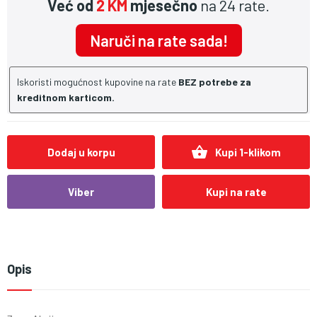
Već od
2 KM
mjesečno
na 24 rate.
Naruči na rate sada!
Iskoristi mogućnost kupovine na rate
BEZ potrebe za
kreditnom karticom.
shopping_basket
Dodaj u korpu
Kupi 1-klikom
Viber
Kupi na rate
Opis