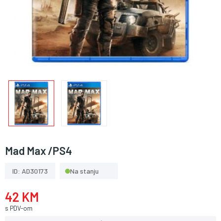
Mad Max /PS4
ID: AD30173
Na stanju
42 KM
s PDV-om