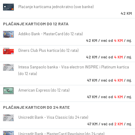
Plaćanje karticama jednokratno (sve banke)
42 KM
PLAĆANJE KARTICOM DO 12 RATA
Addiko Bank - MasterCard (do 12 rata)
42
KM
/ već od
4 KM
/ mj.
Diners Club Plus kartica (do 12 rata)
42
KM
/ već od
4 KM
/ mj.
Intesa Sanpaolo banka - Visa electron INSPIRE i Platinum kartica
(do 12 rata)
47
KM
/ već od
4 KM
/ mj.
American Express (do 12 rata)
47
KM
/ već od
4 KM
/ mj.
PLAĆANJE KARTICOM DO 24 RATE
Unicredit Bank - Visa Classic (do 24 rate)
47
KM
/ već od
2 KM
/ mj.
Unicredit Bank - MasterCard Revolving (do 24 rate)