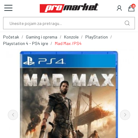
0
Početak
Gaming i oprema
Konzole
PlayStation
Playstation 4 - PS4 igre
Mad Max /PS4