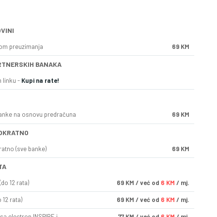
VINI
kom preuzimanja
69 KM
RTNERSKIH BANAKA
 linku -
Kupi na rate!
anke na osnovu predračuna
69 KM
OKRATNO
ratno (sve banke)
69 KM
TA
do 12 rata)
69
KM
/ već od
6 KM
/ mj.
 12 rata)
69
KM
/ već od
6 KM
/ mj.
sa electron INSPIRE i
77
KM
/ već od
6 KM
/ mj.