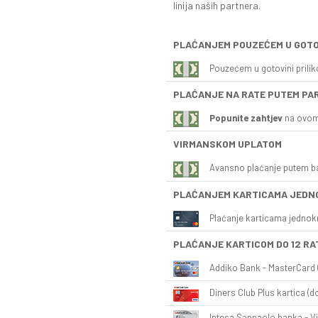
linija naših partnera.
PLAĆANJEM POUZEĆEM U GOTO
Pouzećem u gotovini prili
PLAĆANJE NA RATE PUTEM PA
Popunite zahtjev
na ovom
VIRMANSKOM UPLATOM
Avansno plaćanje putem b
PLAĆANJEM KARTICAMA JEDN
Plaćanje karticama jednok
PLAĆANJE KARTICOM DO 12 RA
Addiko Bank - MasterCard (
Diners Club Plus kartica (do
Intesa Sanpaolo banka - Vi