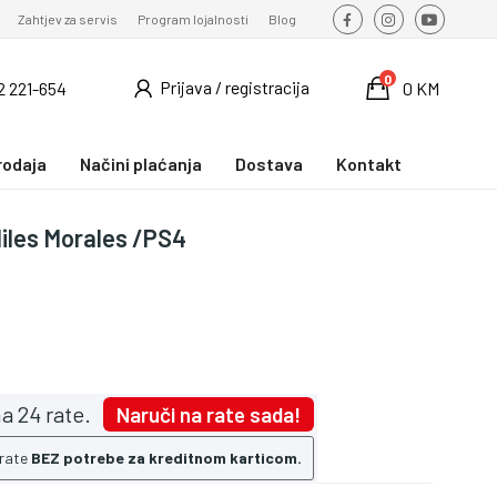
Zahtjev za servis
Program lojalnosti
Blog
0
Prijava / registracija
2 221-654
0 KM
rodaja
Načini plaćanja
Dostava
Kontakt
iles Morales /PS4
a 24 rate.
Naruči na rate sada!
 rate
BEZ potrebe za kreditnom karticom.