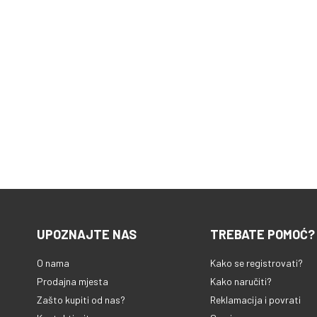
UPOZNAJTE NAS
TREBATE POMOĆ?
O nama
Kako se registrovati?
Prodajna mjesta
Kako naručiti?
Zašto kupiti od nas?
Reklamacija i povrati