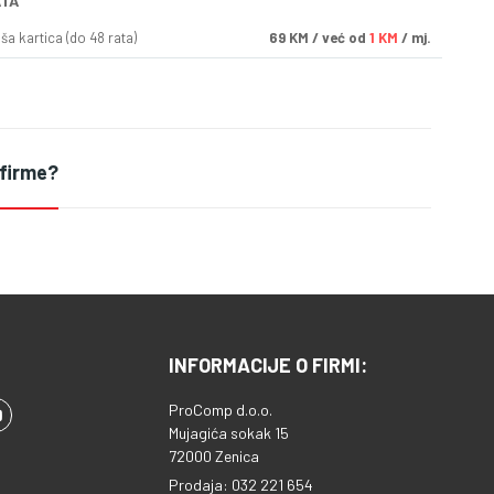
ATA
a kartica (do 48 rata)
69
KM
/ već od
1 KM
/ mj.
 firme?
INFORMACIJE O FIRMI:
ProComp d.o.o.
Mujagića sokak 15
72000 Zenica
Prodaja: 032 221 654