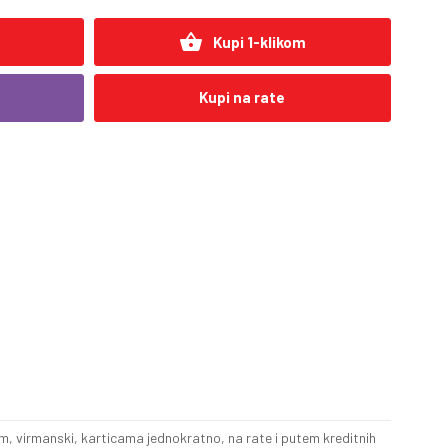
shopping_basket
Kupi 1-klikom
Kupi na rate
, virmanski, karticama jednokratno, na rate i putem kreditnih