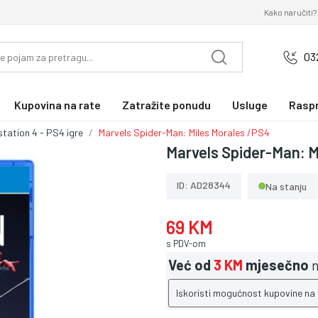
Kako naručiti?
03
Kupovina na rate
Zatražite ponudu
Usluge
Rasp
station 4 - PS4 igre
Marvels Spider-Man: Miles Morales /PS4
Marvels Spider-Man: M
ID: AD28344
Na stanju
69 KM
s PDV-om
Već od
3 KM
mjesečno
n
Iskoristi mogućnost kupovine na