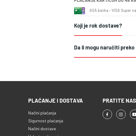
PLAĆANJE KARTICOM DO 48 R
ASA banka - VISA Super naš
Koji je rok dostave?
Da li mogu naručiti preko
PLAĆANJE I DOSTAVA
PRATITE NAS
Načini plaćanja
Sigurnost plaćanja
Načini dostave