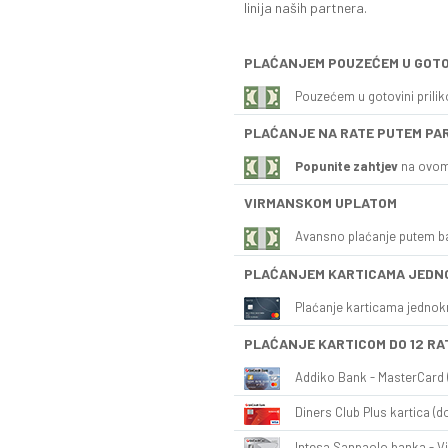
linija naših partnera.
PLAĆANJEM POUZEĆEM U GOTO
Pouzećem u gotovini prili
PLAĆANJE NA RATE PUTEM PA
Popunite zahtjev
na ovom
VIRMANSKOM UPLATOM
Avansno plaćanje putem b
PLAĆANJEM KARTICAMA JEDN
Plaćanje karticama jednok
PLAĆANJE KARTICOM DO 12 RA
Addiko Bank - MasterCard (
Diners Club Plus kartica (do
Intesa Sanpaolo banka - Vi