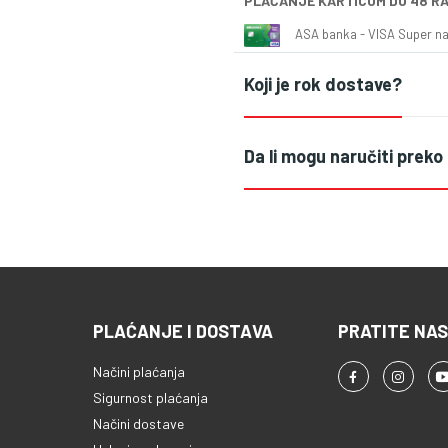
PLAĆANJE KARTICOM DO 48 R
ASA banka - VISA Super naš
Koji je rok dostave?
Da li mogu naručiti preko
PLAĆANJE I DOSTAVA
PRATITE NAS
Načini plaćanja
Sigurnost plaćanja
Načini dostave