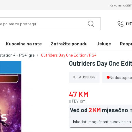
Kako naručiti?
03
Kupovina na rate
Zatražite ponudu
Usluge
Rasp
station 4 - PS4 igre
Outriders Day One Edition /PS4
Outriders Day One Edi
ID: AD29065
Nedostupno
47 KM
s PDV-om
Već od
2 KM
mjesečno
n
Iskoristi mogućnost kupovine na