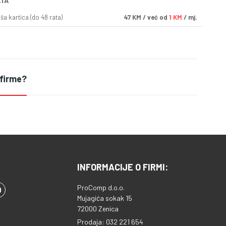
ATA
a kartica (do 48 rata)
47
KM
/ već od
1 KM
/ mj.
 firme?
INFORMACIJE O FIRMI:
ProComp d.o.o.
Mujagića sokak 15
72000 Zenica
Prodaja: 032 221 654