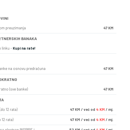
VINI
kom preuzimanja
47 KM
RTNERSKIH BANAKA
 linku -
Kupi na rate!
anke na osnovu predračuna
47 KM
OKRATNO
ratno (sve banke)
47 KM
TA
do 12 rata)
47
KM
/ već od
4 KM
/ mj.
 12 rata)
47
KM
/ već od
4 KM
/ mj.
sa electron INSPIRE i
52
KM
/ već od
4 KM
/ mj.