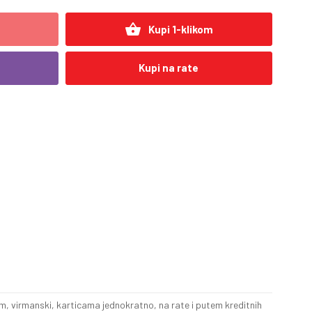
shopping_basket
Kupi 1-klikom
Kupi na rate
, virmanski, karticama jednokratno, na rate i putem kreditnih