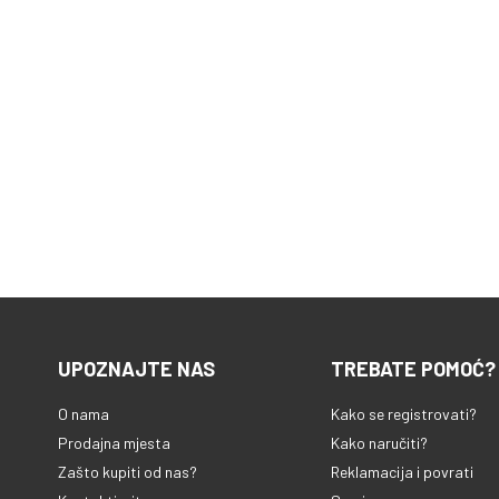
UPOZNAJTE NAS
TREBATE POMOĆ?
O nama
Kako se registrovati?
Prodajna mjesta
Kako naručiti?
Zašto kupiti od nas?
Reklamacija i povrati