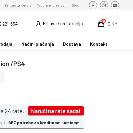
Zahtjev za servis
Program lojalnosti
Blog
0
Prijava / registracija
2 221-654
0 KM
rodaja
Načini plaćanja
Dostava
Kontakt
tion /PS4
a 24 rate.
Naruči na rate sada!
 rate
BEZ potrebe za kreditnom karticom.