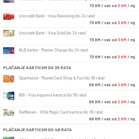
73
KM
/ već od
3 KM
/ mj.
Unicredit Bank - Visa Revolving (do 24 rate)
73
KM
/ već od
3 KM
/ mj.
Unicredit Bank - Visa Gold (do 24 rate)
73
KM
/ već od
3 KM
/ mj.
NLB banka - Master Charge (do 24 rate)
73
KM
/ već od
3 KM
/ mj.
PLAĆANJE KARTICOM DO 36 RATA
Sparkasse - MasterCard Shop & Fun (do 36 rata)
66
KM
/ već od
2 KM
/ mj.
BBI - Visa kupovna kartica (do 36 rata)
66
KM
/ već od
2 KM
/ mj.
Raiffeisen - VISA Magic Card kartica (do 36 rata)
66
KM
/ već od
2 KM
/ mj.
PLAĆANJE KARTICOM DO 48 RATA