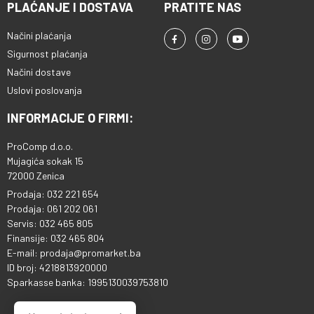
PLAĆANJE I DOSTAVA
PRATITE NAS
Načini plaćanja
Sigurnost plaćanja
Načini dostave
Uslovi poslovanja
INFORMACIJE O FIRMI:
ProComp d.o.o.
Mujagića sokak 15
72000 Zenica
Prodaja: 032 221 654
Prodaja: 061 202 061
Servis: 032 465 805
Finansije: 032 465 804
E-mail: prodaja@promarket.ba
ID broj: 4218813920000
Sparkasse banka: 1995130039753810