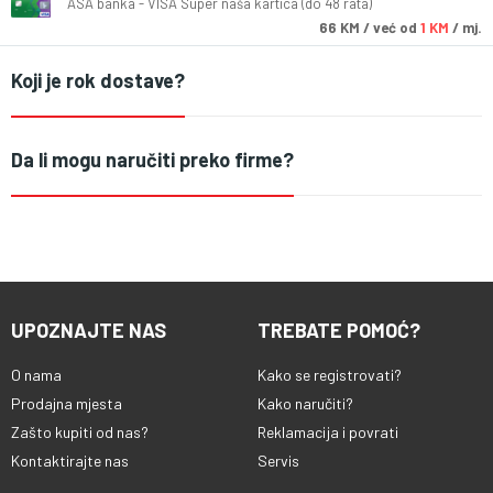
ASA banka - VISA Super naša kartica (do 48 rata)
66
KM
/ već od
1 KM
/ mj.
Koji je rok dostave?
Da li mogu naručiti preko firme?
UPOZNAJTE NAS
TREBATE POMOĆ?
O nama
Kako se registrovati?
Prodajna mjesta
Kako naručiti?
Zašto kupiti od nas?
Reklamacija i povrati
Kontaktirajte nas
Servis