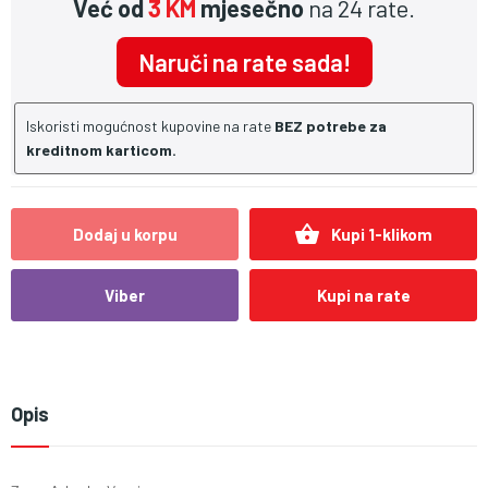
Već od
3 KM
mjesečno
na 24 rate.
Naruči na rate sada!
Iskoristi mogućnost kupovine na rate
BEZ potrebe za
kreditnom karticom.
shopping_basket
Dodaj u korpu
Kupi 1-klikom
Viber
Kupi na rate
Opis