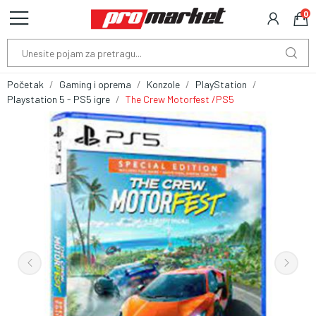
0
Početak
Gaming i oprema
Konzole
PlayStation
Playstation 5 - PS5 igre
The Crew Motorfest /PS5