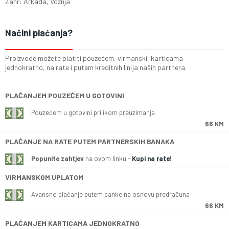
Zanr: Arkada, Voznja
Načini plaćanja?
Proizvode možete platiti pouzećem, virmanski, karticama
jednokratno, na rate i putem kreditnih linija naših partnera.
PLAĆANJEM POUZEĆEM U GOTOVINI
Pouzećem u gotovini prilikom preuzimanja
66 KM
PLAĆANJE NA RATE PUTEM PARTNERSKIH BANAKA
Popunite zahtjev
na ovom linku -
Kupi na rate!
VIRMANSKOM UPLATOM
Avansno plaćanje putem banke na osnovu predračuna
66 KM
PLAĆANJEM KARTICAMA JEDNOKRATNO