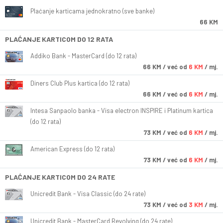
Plaćanje karticama jednokratno (sve banke)
66 KM
PLAĆANJE KARTICOM DO 12 RATA
Addiko Bank - MasterCard (do 12 rata)
66
KM
/ već od
6 KM
/ mj.
Diners Club Plus kartica (do 12 rata)
66
KM
/ već od
6 KM
/ mj.
Intesa Sanpaolo banka - Visa electron INSPIRE i Platinum kartica
(do 12 rata)
73
KM
/ već od
6 KM
/ mj.
American Express (do 12 rata)
73
KM
/ već od
6 KM
/ mj.
PLAĆANJE KARTICOM DO 24 RATE
Unicredit Bank - Visa Classic (do 24 rate)
73
KM
/ već od
3 KM
/ mj.
Unicredit Bank - MasterCard Revolving (do 24 rate)