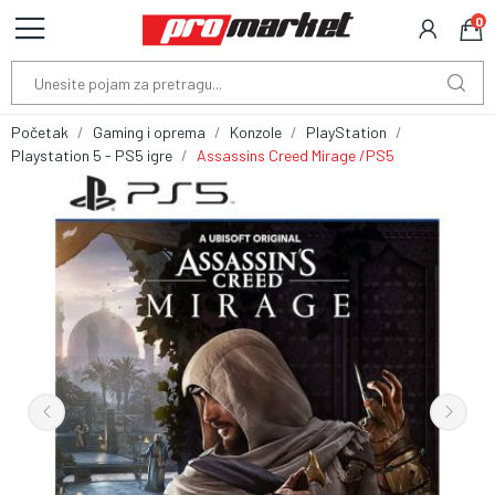
0
Početak
Gaming i oprema
Konzole
PlayStation
Playstation 5 - PS5 igre
Assassins Creed Mirage /PS5