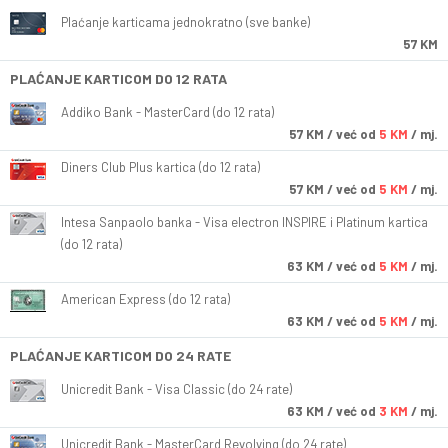
Plaćanje karticama jednokratno (sve banke)
57 KM
PLAĆANJE KARTICOM DO 12 RATA
Addiko Bank - MasterCard (do 12 rata)
57
KM
/ već od
5 KM
/ mj.
Diners Club Plus kartica (do 12 rata)
57
KM
/ već od
5 KM
/ mj.
Intesa Sanpaolo banka - Visa electron INSPIRE i Platinum kartica
(do 12 rata)
63
KM
/ već od
5 KM
/ mj.
American Express (do 12 rata)
63
KM
/ već od
5 KM
/ mj.
PLAĆANJE KARTICOM DO 24 RATE
Unicredit Bank - Visa Classic (do 24 rate)
63
KM
/ već od
3 KM
/ mj.
Unicredit Bank - MasterCard Revolving (do 24 rate)