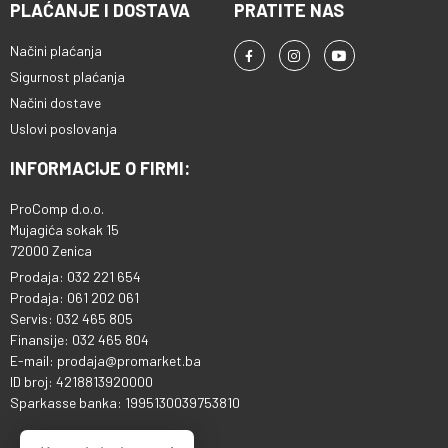
PLAĆANJE I DOSTAVA
PRATITE NAS
Načini plaćanja
Sigurnost plaćanja
Načini dostave
Uslovi poslovanja
INFORMACIJE O FIRMI:
ProComp d.o.o.
Mujagića sokak 15
72000 Zenica
Prodaja: 032 221 654
Prodaja: 061 202 061
Servis: 032 465 805
Finansije: 032 465 804
E-mail: prodaja@promarket.ba
ID broj: 4218813920000
Sparkasse banka: 1995130039753810