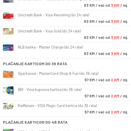
63
KM
/ već od
3 KM
/ mj.
Unicredit Bank - Visa Revolving (do 24 rate)
63
KM
/ već od
3 KM
/ mj.
Unicredit Bank - Visa Gold (do 24 rate)
63
KM
/ već od
3 KM
/ mj.
NLB banka - Master Charge (do 24 rate)
63
KM
/ već od
3 KM
/ mj.
PLAĆANJE KARTICOM DO 36 RATA
Sparkasse - MasterCard Shop & Fun (do 36 rata)
57
KM
/ već od
2 KM
/ mj.
BBI - Visa kupovna kartica (do 36 rata)
57
KM
/ već od
2 KM
/ mj.
Raiffeisen - VISA Magic Card kartica (do 36 rata)
57
KM
/ već od
2 KM
/ mj.
PLAĆANJE KARTICOM DO 48 RATA