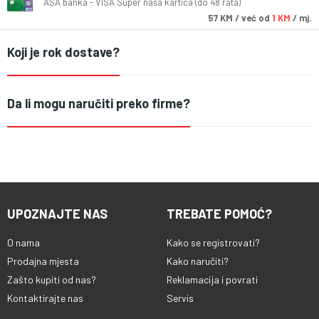
ASA banka - VISA Super naša kartica (do 48 rata)
57
KM
/ već od
1 KM
/ mj.
Koji je rok dostave?
Da li mogu naručiti preko firme?
UPOZNAJTE NAS
TREBATE POMOĆ?
O nama
Kako se registrovati?
Prodajna mjesta
Kako naručiti?
Zašto kupiti od nas?
Reklamacija i povrati
Kontaktirajte nas
Servis