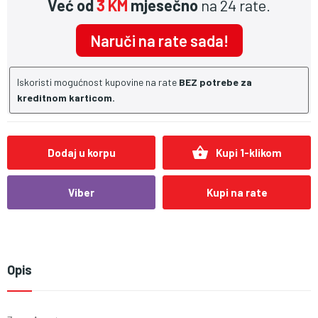
Već od
3 KM
mjesečno
na 24 rate.
Naruči na rate sada!
Iskoristi mogućnost kupovine na rate
BEZ potrebe za
kreditnom karticom.
shopping_basket
Dodaj u korpu
Kupi 1-klikom
Viber
Kupi na rate
Opis