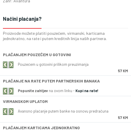
Zanr: Avantura
Načini plaćanja?
Proizvode možete platiti pouzećem, virmanski, karticama
jednokratno, na rate i putem kreditnih linija naših partnera.
PLAĆANJEM POUZEĆEM U GOTOVINI
Pouzećem u gotovini prilikom preuzimanja
57 KM
PLAĆANJE NA RATE PUTEM PARTNERSKIH BANAKA
Popunite zahtjev
na ovom linku -
Kupi na rate!
VIRMANSKOM UPLATOM
Avansno plaćanje putem banke na osnovu predračuna
57 KM
PLAĆANJEM KARTICAMA JEDNOKRATNO