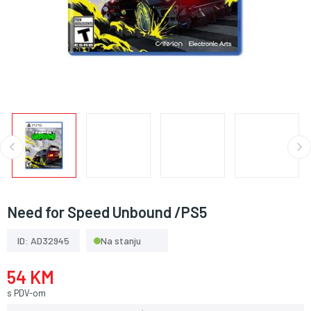
Need for Speed Unbound /PS5
ID: AD32945
Na stanju
54 KM
s PDV-om