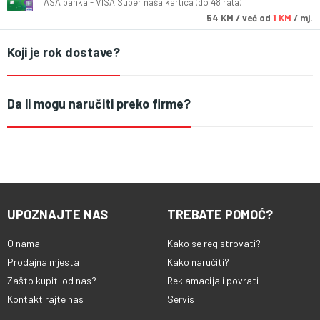
ASA banka - VISA Super naša kartica (do 48 rata)
54
KM
/ već od
1 KM
/ mj.
Koji je rok dostave?
Da li mogu naručiti preko firme?
UPOZNAJTE NAS
TREBATE POMOĆ?
O nama
Kako se registrovati?
Prodajna mjesta
Kako naručiti?
Zašto kupiti od nas?
Reklamacija i povrati
Kontaktirajte nas
Servis