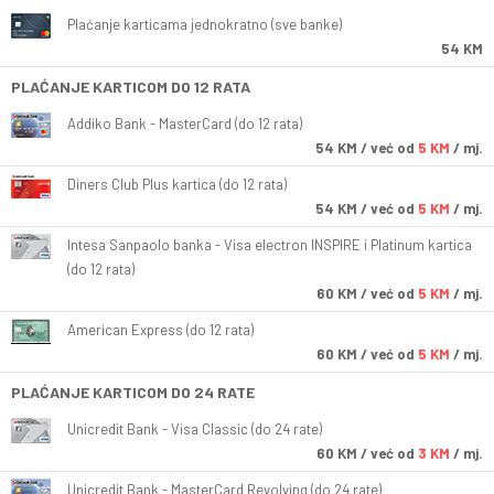
Plaćanje karticama jednokratno (sve banke)
54 KM
PLAĆANJE KARTICOM DO 12 RATA
Addiko Bank - MasterCard (do 12 rata)
54
KM
/ već od
5 KM
/ mj.
Diners Club Plus kartica (do 12 rata)
54
KM
/ već od
5 KM
/ mj.
Intesa Sanpaolo banka - Visa electron INSPIRE i Platinum kartica
(do 12 rata)
60
KM
/ već od
5 KM
/ mj.
American Express (do 12 rata)
60
KM
/ već od
5 KM
/ mj.
PLAĆANJE KARTICOM DO 24 RATE
Unicredit Bank - Visa Classic (do 24 rate)
60
KM
/ već od
3 KM
/ mj.
Unicredit Bank - MasterCard Revolving (do 24 rate)