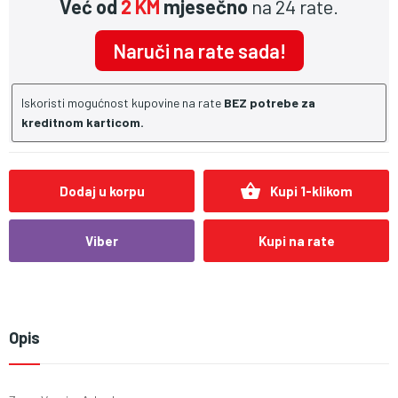
Već od
2 KM
mjesečno
na 24 rate.
Naruči na rate sada!
Iskoristi mogućnost kupovine na rate
BEZ potrebe za
kreditnom karticom.
shopping_basket
Dodaj u korpu
Kupi 1-klikom
Viber
Kupi na rate
Opis