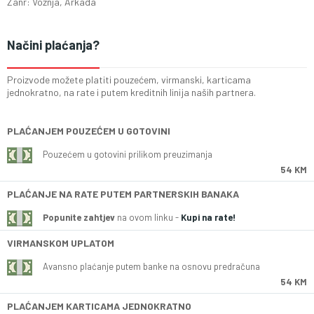
Zanr: Voznja, Arkada
Načini plaćanja?
Proizvode možete platiti pouzećem, virmanski, karticama
jednokratno, na rate i putem kreditnih linija naših partnera.
PLAĆANJEM POUZEĆEM U GOTOVINI
Pouzećem u gotovini prilikom preuzimanja
54 KM
PLAĆANJE NA RATE PUTEM PARTNERSKIH BANAKA
Popunite zahtjev
na ovom linku -
Kupi na rate!
VIRMANSKOM UPLATOM
Avansno plaćanje putem banke na osnovu predračuna
54 KM
PLAĆANJEM KARTICAMA JEDNOKRATNO