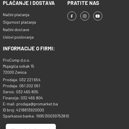
PLAĆANJE I DOSTAVA
PRATITE NAS
Načini plaćanja
Sigurnost plaćanja
Načini dostave
Uslovi poslovanja
INFORMACIJE O FIRMI:
ProComp d.o.o.
Mujagića sokak 15
72000 Zenica
Prodaja: 032 221 654
Prodaja: 061 202 061
Servis: 032 465 805
Finansije: 032 465 804
E-mail: prodaja@promarket.ba
ID broj: 4218813920000
Sparkasse banka: 1995130039753810