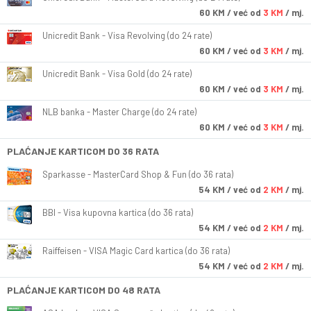
60
KM
/ već od
3 KM
/ mj.
Unicredit Bank - Visa Revolving (do 24 rate)
60
KM
/ već od
3 KM
/ mj.
Unicredit Bank - Visa Gold (do 24 rate)
60
KM
/ već od
3 KM
/ mj.
NLB banka - Master Charge (do 24 rate)
60
KM
/ već od
3 KM
/ mj.
PLAĆANJE KARTICOM DO 36 RATA
Sparkasse - MasterCard Shop & Fun (do 36 rata)
54
KM
/ već od
2 KM
/ mj.
BBI - Visa kupovna kartica (do 36 rata)
54
KM
/ već od
2 KM
/ mj.
Raiffeisen - VISA Magic Card kartica (do 36 rata)
54
KM
/ već od
2 KM
/ mj.
PLAĆANJE KARTICOM DO 48 RATA