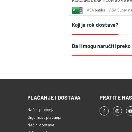
PLAĆANJE KARTICOM DO 48 R
ASA banka - VISA Super naš
Koji je rok dostave?
Da li mogu naručiti preko
PLAĆANJE I DOSTAVA
PRATITE NAS
Načini plaćanja
Sigurnost plaćanja
Načini dostave