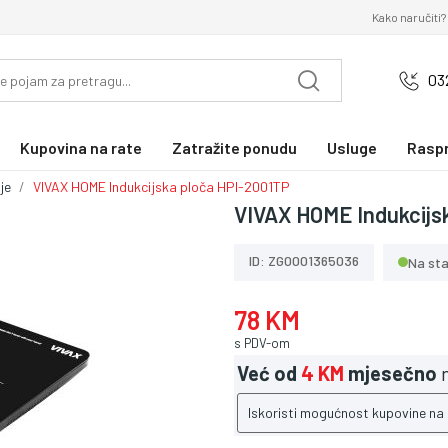
Kako naručiti?
03
Kupovina na rate
Zatražite ponudu
Usluge
Rasp
je
VIVAX HOME Indukcijska ploča HPI-2001TP
VIVAX HOME Indukcijs
ID: ZG0001365036
Na sta
78 KM
s PDV-om
Već od
4 KM
mjesečno
n
Iskoristi mogućnost kupovine na