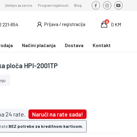
Zahtjev za servis
Program lojalnosti
Blog
0
Prijava / registracija
2 221-654
0 KM
rodaja
Načini plaćanja
Dostava
Kontakt
ka ploča HPI-2001TP
nju
a 24 rate.
Naruči na rate sada!
 rate
BEZ potrebe za kreditnom karticom.