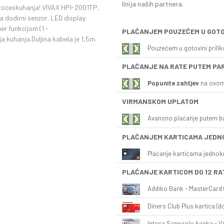
linija naših partnera.
 proceskuhanja! VIVAX HPI-2001TP,
 dodirni senzor. LED display
r funkcijom (1 -
PLAĆANJEM POUZEĆEM U GOTO
a kuhanja.Duljina kabela je 1,5m.
Pouzećem u gotovini prili
PLAĆANJE NA RATE PUTEM PA
Popunite zahtjev
na ovom
VIRMANSKOM UPLATOM
Avansno plaćanje putem b
PLAĆANJEM KARTICAMA JEDN
Plaćanje karticama jednok
PLAĆANJE KARTICOM DO 12 RA
Addiko Bank - MasterCard (
Diners Club Plus kartica (do
Intesa Sanpaolo banka - Vi