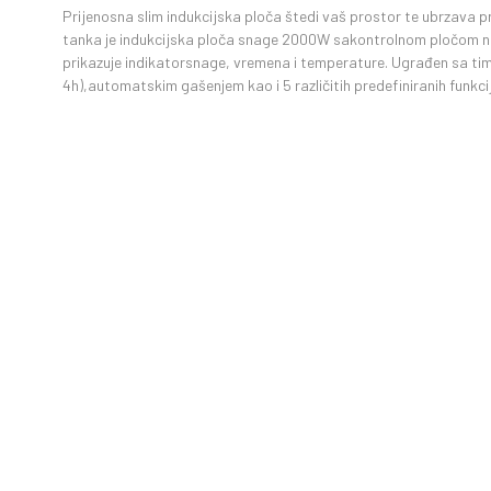
Prijenosna slim indukcijska ploča štedi vaš prostor te ubrzava
tanka je indukcijska ploča snage 2000W sakontrolnom pločom na
prikazuje indikatorsnage, vremena i temperature. Ugrađen sa time
4h),automatskim gašenjem kao i 5 različitih predefiniranih funkcij