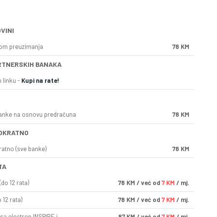
VINI
kom preuzimanja
78 KM
RTNERSKIH BANAKA
 linku -
Kupi na rate!
anke na osnovu predračuna
78 KM
OKRATNO
ratno (sve banke)
78 KM
TA
do 12 rata)
78
KM
/ već od
7 KM
/ mj.
 12 rata)
78
KM
/ već od
7 KM
/ mj.
sa electron INSPIRE i
87
KM
/ već od
7 KM
/ mj.