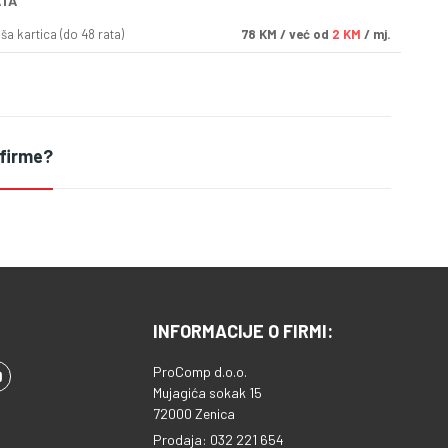
ATA
a kartica (do 48 rata)
78
KM
/ već od
2 KM
/ mj.
 firme?
INFORMACIJE O FIRMI:
ProComp d.o.o.
Mujagića sokak 15
72000 Zenica
Prodaja: 032 221 654