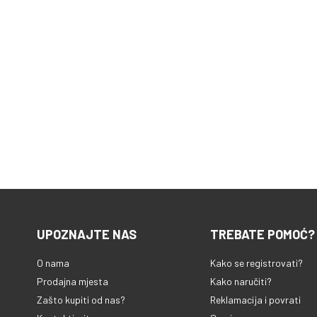
UPOZNAJTE NAS
TREBATE POMOĆ?
O nama
Kako se registrovati?
Prodajna mjesta
Kako naručiti?
Zašto kupiti od nas?
Reklamacija i povrati