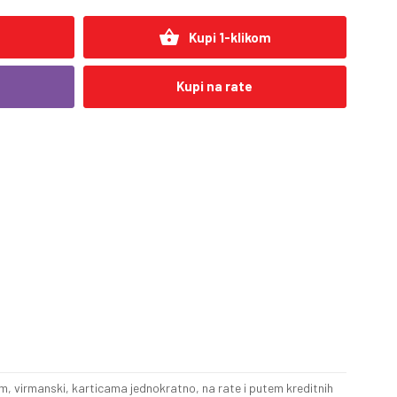
shopping_basket
Kupi 1-klikom
Kupi na rate
, virmanski, karticama jednokratno, na rate i putem kreditnih