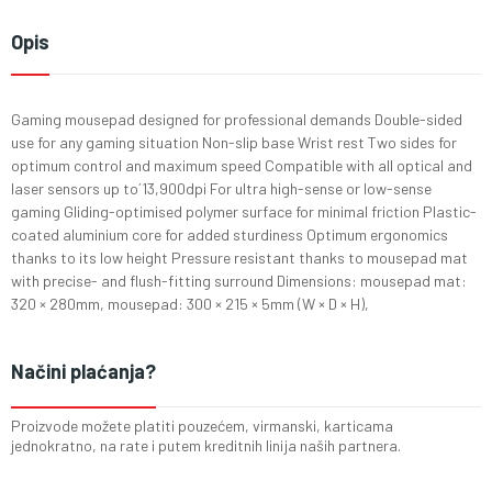
Opis
Gaming mousepad designed for professional demands Double-sided
use for any gaming situation Non-slip base Wrist rest Two sides for
optimum control and maximum speed Compatible with all optical and
laser sensors up to´13,900dpi For ultra high-sense or low-sense
gaming Gliding-optimised polymer surface for minimal friction Plastic-
coated aluminium core for added sturdiness Optimum ergonomics
thanks to its low height Pressure resistant thanks to mousepad mat
with precise- and flush-fitting surround Dimensions: mousepad mat:
320 × 280mm, mousepad: 300 × 215 × 5mm (W × D × H),
Načini plaćanja?
Proizvode možete platiti pouzećem, virmanski, karticama
jednokratno, na rate i putem kreditnih linija naših partnera.