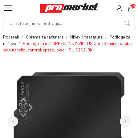
0
Početak
Oprema za računare
Miševi i tastature
Podloge za
miševe
Podloga za miš SPEEDLINK INVICTUS Core Gaming, double
side,nonslip, control/speed, black, SL-6262-BK