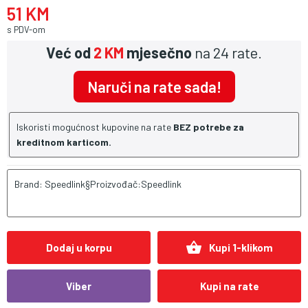
51 KM
s PDV-om
Već od
2 KM
mjesečno
na 24 rate.
Naruči na rate sada!
Iskoristi mogućnost kupovine na rate
BEZ potrebe za
kreditnom karticom.
Brand: Speedlink§Proizvođač:Speedlink
shopping_basket
Dodaj u korpu
Kupi 1-klikom
Viber
Kupi na rate