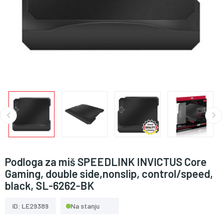
Podloga za miš SPEEDLINK INVICTUS Core
Gaming, double side,nonslip, control/speed,
black, SL-6262-BK
ID: LE29389
Na stanju