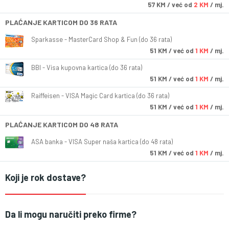
57
KM
/ već od
2 KM
/ mj.
PLAĆANJE KARTICOM DO 36 RATA
Sparkasse - MasterCard Shop & Fun (do 36 rata)
51
KM
/ već od
1 KM
/ mj.
BBI - Visa kupovna kartica (do 36 rata)
51
KM
/ već od
1 KM
/ mj.
Raiffeisen - VISA Magic Card kartica (do 36 rata)
51
KM
/ već od
1 KM
/ mj.
PLAĆANJE KARTICOM DO 48 RATA
ASA banka - VISA Super naša kartica (do 48 rata)
51
KM
/ već od
1 KM
/ mj.
Koji je rok dostave?
Da li mogu naručiti preko firme?