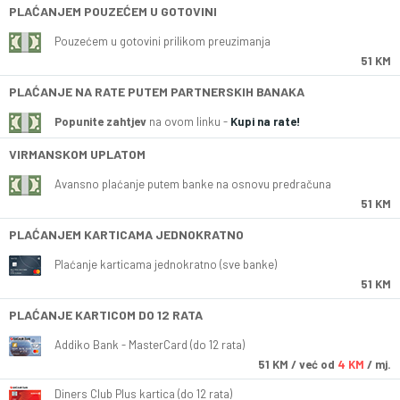
PLAĆANJEM POUZEĆEM U GOTOVINI
Pouzećem u gotovini prilikom preuzimanja
51 KM
PLAĆANJE NA RATE PUTEM PARTNERSKIH BANAKA
Popunite zahtjev
na ovom linku -
Kupi na rate!
VIRMANSKOM UPLATOM
Avansno plaćanje putem banke na osnovu predračuna
51 KM
PLAĆANJEM KARTICAMA JEDNOKRATNO
Plaćanje karticama jednokratno (sve banke)
51 KM
PLAĆANJE KARTICOM DO 12 RATA
Addiko Bank - MasterCard (do 12 rata)
51
KM
/ već od
4 KM
/ mj.
Diners Club Plus kartica (do 12 rata)