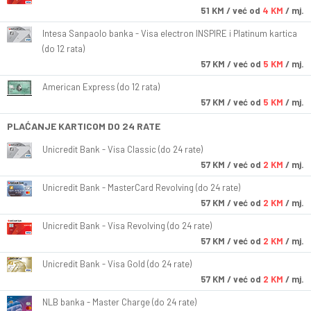
51
KM
/ već od
4 KM
/ mj.
Intesa Sanpaolo banka - Visa electron INSPIRE i Platinum kartica
(do 12 rata)
57
KM
/ već od
5 KM
/ mj.
American Express (do 12 rata)
57
KM
/ već od
5 KM
/ mj.
PLAĆANJE KARTICOM DO 24 RATE
Unicredit Bank - Visa Classic (do 24 rate)
57
KM
/ već od
2 KM
/ mj.
Unicredit Bank - MasterCard Revolving (do 24 rate)
57
KM
/ već od
2 KM
/ mj.
Unicredit Bank - Visa Revolving (do 24 rate)
57
KM
/ već od
2 KM
/ mj.
Unicredit Bank - Visa Gold (do 24 rate)
57
KM
/ već od
2 KM
/ mj.
NLB banka - Master Charge (do 24 rate)