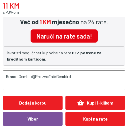
11 KM
s PDV-om
Već od
1 KM
mjesečno
na 24 rate.
Naruči na rate sada!
Iskoristi mogućnost kupovine na rate
BEZ potrebe za
kreditnom karticom.
Brand: Gembird§Proizvođač:Gembird
shopping_basket
Dodaj u korpu
Kupi 1-klikom
Viber
Kupi na rate