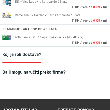
BBI - Visa kupovna kartica (do 36 rata)
11
KM
/ već od
0 KM
/ mj.
Raiffeisen - VISA Magic Card kartica (do 36 rata)
11
KM
/ već od
0 KM
/ mj.
PLAĆANJE KARTICOM DO 48 RATA
ASA banka - VISA Super naša kartica (do 48 rata)
11
KM
/ već od
0 KM
/ mj.
Koji je rok dostave?
Da li mogu naručiti preko firme?