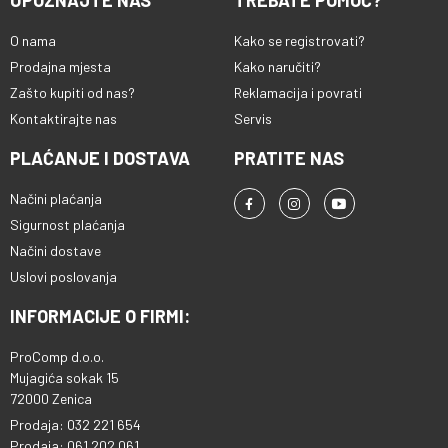
UPOZNAJTE NAS
TREBATE POMOĆ?
O nama
Kako se registrovati?
Prodajna mjesta
Kako naručiti?
Zašto kupiti od nas?
Reklamacija i povrati
Kontaktirajte nas
Servis
PLAĆANJE I DOSTAVA
PRATITE NAS
Načini plaćanja
Sigurnost plaćanja
Načini dostave
Uslovi poslovanja
INFORMACIJE O FIRMI:
ProComp d.o.o.
Mujagića sokak 15
72000 Zenica
Prodaja: 032 221 654
Prodaja: 061 202 061