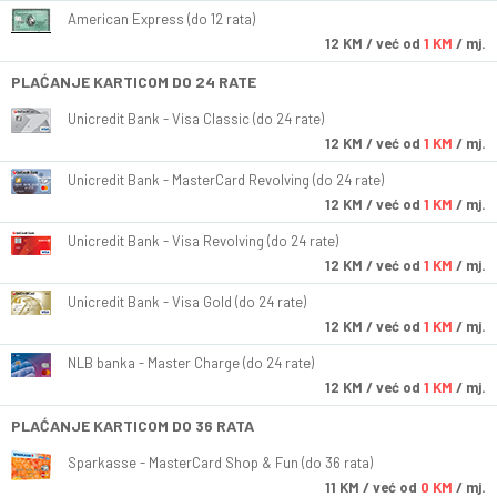
American Express (do 12 rata)
12
KM
/ već od
1 KM
/ mj.
PLAĆANJE KARTICOM DO 24 RATE
Unicredit Bank - Visa Classic (do 24 rate)
12
KM
/ već od
1 KM
/ mj.
Unicredit Bank - MasterCard Revolving (do 24 rate)
12
KM
/ već od
1 KM
/ mj.
Unicredit Bank - Visa Revolving (do 24 rate)
12
KM
/ već od
1 KM
/ mj.
Unicredit Bank - Visa Gold (do 24 rate)
12
KM
/ već od
1 KM
/ mj.
NLB banka - Master Charge (do 24 rate)
12
KM
/ već od
1 KM
/ mj.
PLAĆANJE KARTICOM DO 36 RATA
Sparkasse - MasterCard Shop & Fun (do 36 rata)
11
KM
/ već od
0 KM
/ mj.