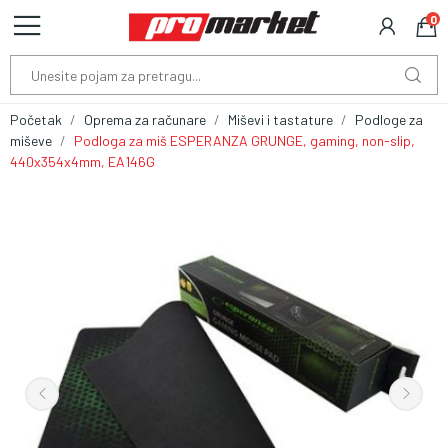
0
Početak
Oprema za računare
Miševi i tastature
Podloge za
miševe
Podloga za miš ESPERANZA GRUNGE, gaming, non-slip,
440x354x4mm, EA146G