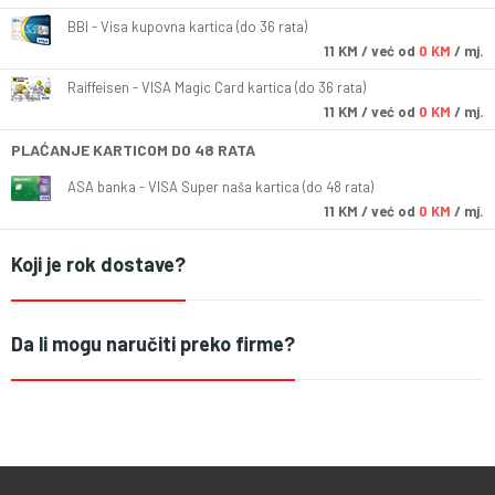
BBI - Visa kupovna kartica (do 36 rata)
11
KM
/ već od
0 KM
/ mj.
Raiffeisen - VISA Magic Card kartica (do 36 rata)
11
KM
/ već od
0 KM
/ mj.
PLAĆANJE KARTICOM DO 48 RATA
ASA banka - VISA Super naša kartica (do 48 rata)
11
KM
/ već od
0 KM
/ mj.
Koji je rok dostave?
Da li mogu naručiti preko firme?