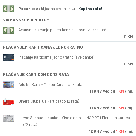
Popunite zahtjev
na ovom linku -
Kupi na rate!
VIRMANSKOM UPLATOM
Avansno plaćanje putem banke na osnovu predračuna
11 KM
PLAĆANJEM KARTICAMA JEDNOKRATNO
Plaćanje karticama jednokratno (sve banke)
11 KM
PLAĆANJE KARTICOM DO 12 RATA
Addiko Bank - MasterCard (do 12 rata)
11
KM
/ već od
1 KM
/ mj.
Diners Club Plus kartica (do 12 rata)
11
KM
/ već od
1 KM
/ mj.
Intesa Sanpaolo banka - Visa electron INSPIRE i Platinum kartica
(do 12 rata)
12
KM
/ već od
1 KM
/ mj.