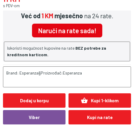
s PDV-om
Već od
1 KM
mjesečno
na 24 rate.
Naruči na rate sada!
Iskoristi mogućnost kupovine na rate
BEZ potrebe za
kreditnom karticom.
Brand: Esperanza§Proizvođač:Esperanza
shopping_basket
Dodaj u korpu
Kupi 1-klikom
Viber
Kupi na rate