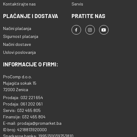
Kontaktirajte nas
Servis
PLAĆANJE I DOSTAVA
PRATITE NAS
Načini plaćanja
Sigurnost plaćanja
Načini dostave
Uslovi poslovanja
INFORMACIJE O FIRMI:
ProComp d.o.o.
Mujagića sokak 15
72000 Zenica
Prodaja: 032 221 654
Prodaja: 061 202 061
Servis: 032 465 805
Finansije: 032 465 804
E-mail: prodaja@promarket.ba
ID broj: 4218813920000
Sparkasse banka: 1995130039753810