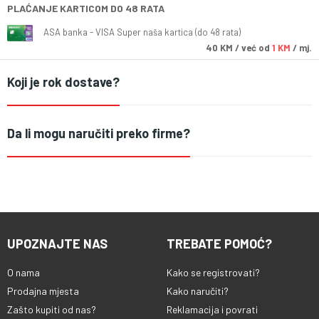
PLAĆANJE KARTICOM DO 48 RATA
ASA banka - VISA Super naša kartica (do 48 rata)
40
KM
/ već od
1 KM
/ mj.
Koji je rok dostave?
Da li mogu naručiti preko firme?
UPOZNAJTE NAS
TREBATE POMOĆ?
O nama
Kako se registrovati?
Prodajna mjesta
Kako naručiti?
Zašto kupiti od nas?
Reklamacija i povrati