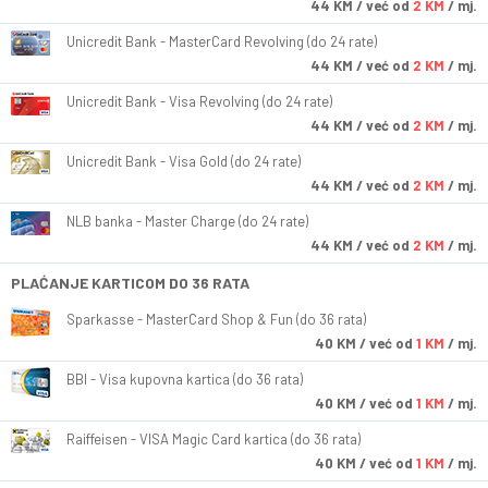
44
KM
/ već od
2 KM
/ mj.
Unicredit Bank - MasterCard Revolving (do 24 rate)
44
KM
/ već od
2 KM
/ mj.
Unicredit Bank - Visa Revolving (do 24 rate)
44
KM
/ već od
2 KM
/ mj.
Unicredit Bank - Visa Gold (do 24 rate)
44
KM
/ već od
2 KM
/ mj.
NLB banka - Master Charge (do 24 rate)
44
KM
/ već od
2 KM
/ mj.
PLAĆANJE KARTICOM DO 36 RATA
Sparkasse - MasterCard Shop & Fun (do 36 rata)
40
KM
/ već od
1 KM
/ mj.
BBI - Visa kupovna kartica (do 36 rata)
40
KM
/ već od
1 KM
/ mj.
Raiffeisen - VISA Magic Card kartica (do 36 rata)
40
KM
/ već od
1 KM
/ mj.