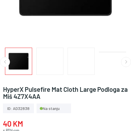
HyperX Pulsefire Mat Cloth Large Podloga za
Miš 4Z7X4AA
ID: AD32838
Na stanju
40 KM
s PDV-om