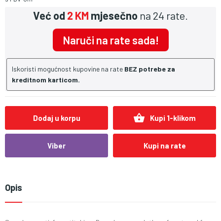
Već od
2 KM
mjesečno
na 24 rate.
Naruči na rate sada!
Iskoristi mogućnost kupovine na rate
BEZ potrebe za
kreditnom karticom.
shopping_basket
Dodaj u korpu
Kupi 1-klikom
Viber
Kupi na rate
Opis