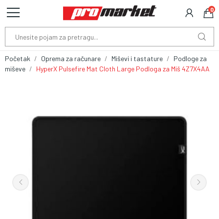
0
Početak
Oprema za računare
Miševi i tastature
Podloge za
miševe
HyperX Pulsefire Mat Cloth Large Podloga za Miš 4Z7X4AA