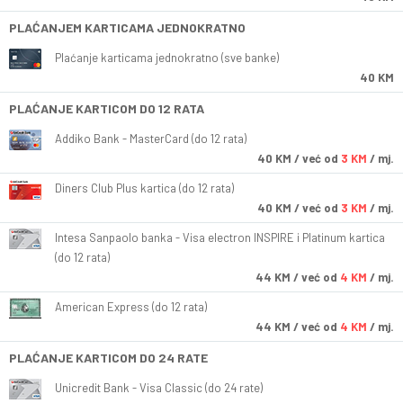
PLAĆANJEM KARTICAMA JEDNOKRATNO
Plaćanje karticama jednokratno (sve banke)
40 KM
PLAĆANJE KARTICOM DO 12 RATA
Addiko Bank - MasterCard (do 12 rata)
40
KM
/ već od
3 KM
/ mj.
Diners Club Plus kartica (do 12 rata)
40
KM
/ već od
3 KM
/ mj.
Intesa Sanpaolo banka - Visa electron INSPIRE i Platinum kartica
(do 12 rata)
44
KM
/ već od
4 KM
/ mj.
American Express (do 12 rata)
44
KM
/ već od
4 KM
/ mj.
PLAĆANJE KARTICOM DO 24 RATE
Unicredit Bank - Visa Classic (do 24 rate)