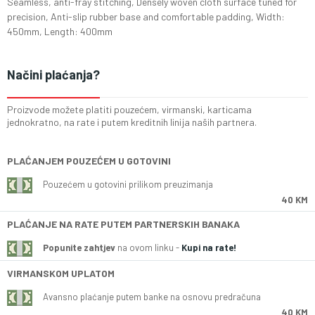
Seamless, anti-fray stitching, Densely woven cloth surface tuned for
precision, Anti-slip rubber base and comfortable padding, Width:
450mm, Length: 400mm
Načini plaćanja?
Proizvode možete platiti pouzećem, virmanski, karticama
jednokratno, na rate i putem kreditnih linija naših partnera.
PLAĆANJEM POUZEĆEM U GOTOVINI
Pouzećem u gotovini prilikom preuzimanja
40 KM
PLAĆANJE NA RATE PUTEM PARTNERSKIH BANAKA
Popunite zahtjev
na ovom linku -
Kupi na rate!
VIRMANSKOM UPLATOM
Avansno plaćanje putem banke na osnovu predračuna
40 KM