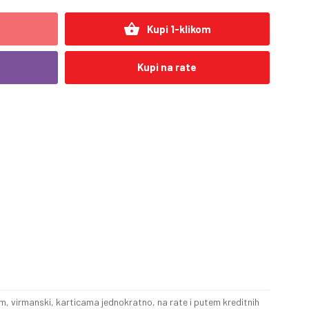
shopping_basket
Kupi 1-klikom
Kupi na rate
, virmanski, karticama jednokratno, na rate i putem kreditnih