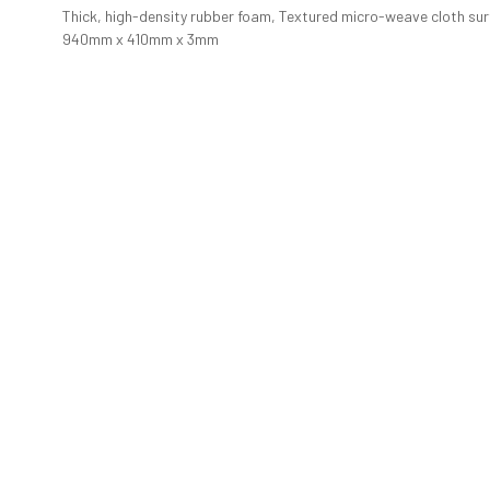
Thick, high-density rubber foam, Textured micro-weave cloth surf
940mm x 410mm x 3mm