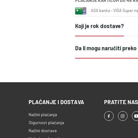
PLAĆANJE KARTICOM DO 48 R
ASA banka - VISA Super naš
Koji je rok dostave?
Da li mogu naručiti preko
PLAĆANJE I DOSTAVA
PRATITE NAS
Načini plaćanja
Sigurnost plaćanja
Načini dostave