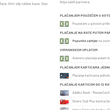
linija naših partnera.
ace, Anti-slip rubber base, Size
PLAĆANJEM POUZEĆEM U GOTO
Pouzećem u gotovini prili
PLAĆANJE NA RATE PUTEM PA
Popunite zahtjev
na ovom
VIRMANSKOM UPLATOM
Avansno plaćanje putem b
PLAĆANJEM KARTICAMA JEDN
Plaćanje karticama jednok
PLAĆANJE KARTICOM DO 12 RA
Addiko Bank - MasterCard (
Diners Club Plus kartica (do
Intesa Sanpaolo banka - Vi