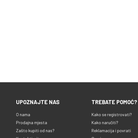
UPOZNAJTE NAS
TREBATE POMOĆ?
O nama
Kako se registrovati?
Prodajna mjesta
Kako naručiti?
Zašto kupiti od nas?
Reklamacija i povrati