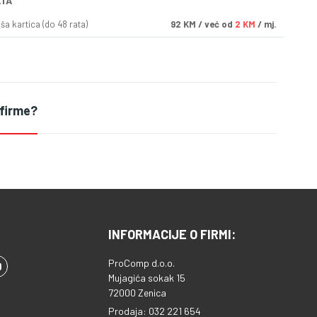
ATA
a kartica (do 48 rata)
92
KM
/ već od
2 KM
/ mj.
 firme?
INFORMACIJE O FIRMI:
ProComp d.o.o.
Mujagića sokak 15
72000 Zenica
Prodaja: 032 221 654