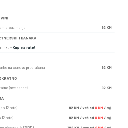
VINI
kom preuzimanja
92 KM
RTNERSKIH BANAKA
 linku -
Kupi na rate!
anke na osnovu predračuna
92 KM
OKRATNO
ratno (sve banke)
92 KM
TA
do 12 rata)
92
KM
/ već od
8 KM
/ mj.
 12 rata)
92
KM
/ već od
8 KM
/ mj.
sa electron INSPIRE i
102
KM
/ već od
9 KM
/ mj.