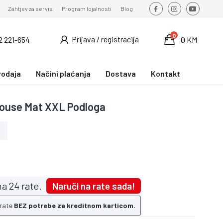
Zahtjev za servis
Program lojalnosti
Blog
0
Prijava / registracija
2 221-654
0 KM
rodaja
Načini plaćanja
Dostava
Kontakt
Mouse Mat XXL Podloga
a 24 rate.
Naruči na rate sada!
 rate
BEZ potrebe za kreditnom karticom.