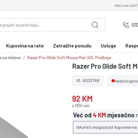
Kako naručiti?
03
Kupovina na rate
Zatražite ponudu
Usluge
Rasp
e za miševe
Razer Pro Glide Soft Mouse Mat XXL Podloga
Razer Pro Glide Soft 
ID: AD32768
Nedostupno
92 KM
s PDV-om
Već od
4 KM
mjesečno
n
Iskoristi mogućnost kupovine na