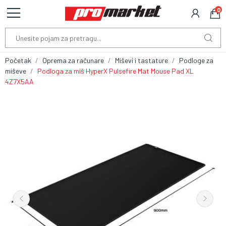
0
Početak
Oprema za računare
Miševi i tastature
Podloge za
miševe
Podloga za miš HyperX Pulsefire Mat Mouse Pad XL
4Z7X5AA