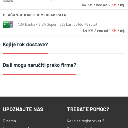
64
KM
/ već od
2 KM
/ mj.
PLAĆANJE KARTICOM DO 48 RATA
ASA banka - VISA Super naša kartica (do 48 rata)
64
KM
/ već od
1 KM
/ mj.
Koji je rok dostave?
Da li mogu naručiti preko firme?
UPOZNAJTE NAS
TREBATE POMOĆ?
O nama
Kako se registrovati?