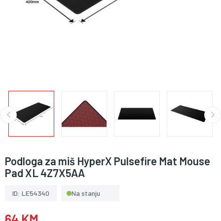
Podloga za miš HyperX Pulsefire Mat Mouse
Pad XL 4Z7X5AA
ID: LE54340
Na stanju
64 KM