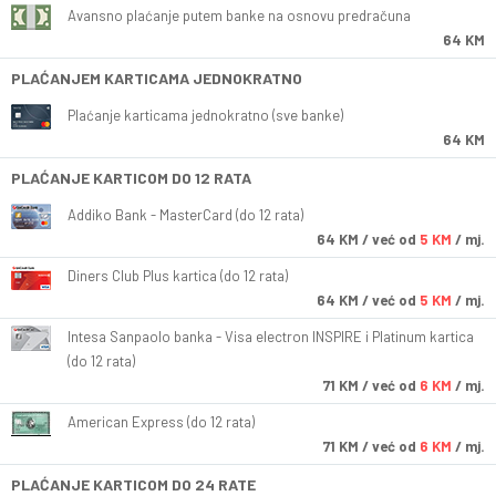
Avansno plaćanje putem banke na osnovu predračuna
64 KM
PLAĆANJEM KARTICAMA JEDNOKRATNO
Plaćanje karticama jednokratno (sve banke)
64 KM
PLAĆANJE KARTICOM DO 12 RATA
Addiko Bank - MasterCard (do 12 rata)
64
KM
/ već od
5 KM
/ mj.
Diners Club Plus kartica (do 12 rata)
64
KM
/ već od
5 KM
/ mj.
Intesa Sanpaolo banka - Visa electron INSPIRE i Platinum kartica
(do 12 rata)
71
KM
/ već od
6 KM
/ mj.
American Express (do 12 rata)
71
KM
/ već od
6 KM
/ mj.
PLAĆANJE KARTICOM DO 24 RATE