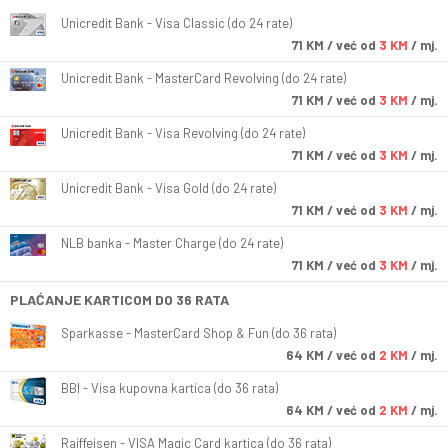
Unicredit Bank - Visa Classic (do 24 rate)
71
KM
/ već od
3 KM
/ mj.
Unicredit Bank - MasterCard Revolving (do 24 rate)
71
KM
/ već od
3 KM
/ mj.
Unicredit Bank - Visa Revolving (do 24 rate)
71
KM
/ već od
3 KM
/ mj.
Unicredit Bank - Visa Gold (do 24 rate)
71
KM
/ već od
3 KM
/ mj.
NLB banka - Master Charge (do 24 rate)
71
KM
/ već od
3 KM
/ mj.
PLAĆANJE KARTICOM DO 36 RATA
Sparkasse - MasterCard Shop & Fun (do 36 rata)
64
KM
/ već od
2 KM
/ mj.
BBI - Visa kupovna kartica (do 36 rata)
64
KM
/ već od
2 KM
/ mj.
Raiffeisen - VISA Magic Card kartica (do 36 rata)