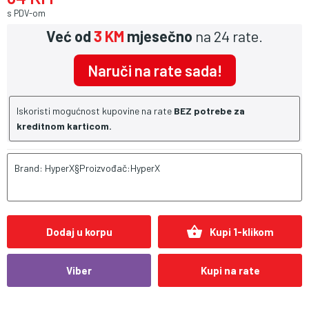
s PDV-om
Već od
3 KM
mjesečno
na 24 rate.
Naruči na rate sada!
Iskoristi mogućnost kupovine na rate
BEZ potrebe za
kreditnom karticom.
Brand: HyperX§Proizvođač:HyperX
shopping_basket
Dodaj u korpu
Kupi 1-klikom
Viber
Kupi na rate