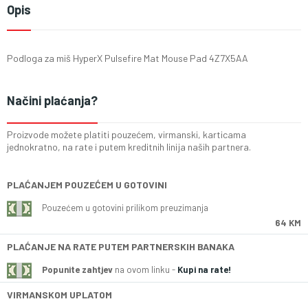
Opis
Podloga za miš HyperX Pulsefire Mat Mouse Pad 4Z7X5AA
Načini plaćanja?
Proizvode možete platiti pouzećem, virmanski, karticama
jednokratno, na rate i putem kreditnih linija naših partnera.
PLAĆANJEM POUZEĆEM U GOTOVINI
Pouzećem u gotovini prilikom preuzimanja
64 KM
PLAĆANJE NA RATE PUTEM PARTNERSKIH BANAKA
Popunite zahtjev
na ovom linku -
Kupi na rate!
VIRMANSKOM UPLATOM