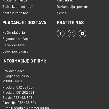
Prodajna mjesta
Kako naručiti?
Zašto kupiti od nas?
Reklamacija i povrati
Kontaktirajte nas
Servis
PLAĆANJE I DOSTAVA
PRATITE NAS
Načini plaćanja
Sigurnost plaćanja
Načini dostave
Uslovi poslovanja
INFORMACIJE O FIRMI:
ProComp d.o.o.
Mujagića sokak 15
72000 Zenica
Prodaja: 032 221 654
Prodaja: 061 202 061
Servis: 032 465 805
Finansije: 032 465 804
E-mail: prodaja@promarket.ba