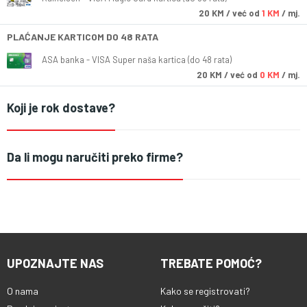
20
KM
/ već od
1 KM
/ mj.
PLAĆANJE KARTICOM DO 48 RATA
ASA banka - VISA Super naša kartica (do 48 rata)
20
KM
/ već od
0 KM
/ mj.
Koji je rok dostave?
Da li mogu naručiti preko firme?
UPOZNAJTE NAS
TREBATE POMOĆ?
O nama
Kako se registrovati?