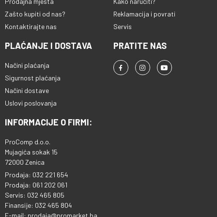
Prodajna mjesta
Kako naručiti?
Zašto kupiti od nas?
Reklamacija i povrati
Kontaktirajte nas
Servis
PLAĆANJE I DOSTAVA
PRATITE NAS
Načini plaćanja
Sigurnost plaćanja
Načini dostave
Uslovi poslovanja
INFORMACIJE O FIRMI:
ProComp d.o.o.
Mujagića sokak 15
72000 Zenica
Prodaja: 032 221 654
Prodaja: 061 202 061
Servis: 032 465 805
Finansije: 032 465 804
E-mail: prodaja@promarket.ba