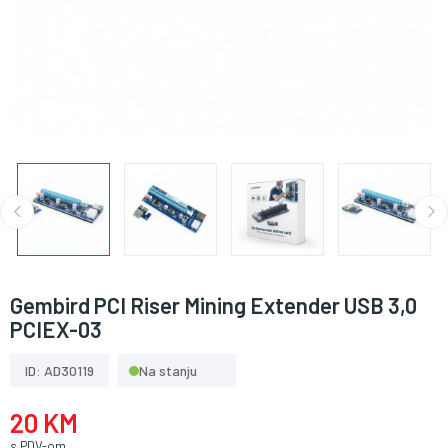
Gembird PCI Riser Mining Extender USB 3,0
PCIEX-03
ID: AD30119
Na stanju
20 KM
s PDV-om