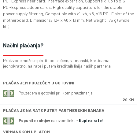
PCI-Express riser card: interface extention, Supports x1 up to x16
PCI-Express addon cards, High quality capacitors for the stable
power supply filtering, Compatible with x1, x4, x8, x16 PCI-E slot of the
motherboard, Dimensions: 124 x 46 x 13 mm, Net weight: 75 g (whole
kit)
Načini plaćanja?
Proizvode možete platiti pouzećem, virmanski, karticama
jednokratno, na rate i putem kreditnih linija naših partnera.
PLAĆANJEM POUZEĆEM U GOTOVINI
Pouzećem u gotovini prilikom preuzimanja
20 KM
PLAĆANJE NA RATE PUTEM PARTNERSKIH BANAKA
Popunite zahtjev
na ovom linku -
Kupi na rate!
VIRMANSKOM UPLATOM