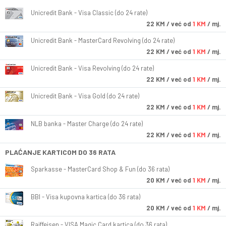
Unicredit Bank - Visa Classic (do 24 rate)
22
KM
/ već od
1 KM
/ mj.
Unicredit Bank - MasterCard Revolving (do 24 rate)
22
KM
/ već od
1 KM
/ mj.
Unicredit Bank - Visa Revolving (do 24 rate)
22
KM
/ već od
1 KM
/ mj.
Unicredit Bank - Visa Gold (do 24 rate)
22
KM
/ već od
1 KM
/ mj.
NLB banka - Master Charge (do 24 rate)
22
KM
/ već od
1 KM
/ mj.
PLAĆANJE KARTICOM DO 36 RATA
Sparkasse - MasterCard Shop & Fun (do 36 rata)
20
KM
/ već od
1 KM
/ mj.
BBI - Visa kupovna kartica (do 36 rata)
20
KM
/ već od
1 KM
/ mj.
Raiffeisen - VISA Magic Card kartica (do 36 rata)