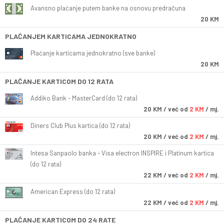
Avansno plaćanje putem banke na osnovu predračuna
20 KM
PLAĆANJEM KARTICAMA JEDNOKRATNO
Plaćanje karticama jednokratno (sve banke)
20 KM
PLAĆANJE KARTICOM DO 12 RATA
Addiko Bank - MasterCard (do 12 rata)
20
KM
/ već od
2 KM
/ mj.
Diners Club Plus kartica (do 12 rata)
20
KM
/ već od
2 KM
/ mj.
Intesa Sanpaolo banka - Visa electron INSPIRE i Platinum kartica
(do 12 rata)
22
KM
/ već od
2 KM
/ mj.
American Express (do 12 rata)
22
KM
/ već od
2 KM
/ mj.
PLAĆANJE KARTICOM DO 24 RATE