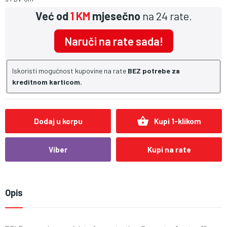
Već od
1 KM
mjesečno
na 24 rate.
Naruči na rate sada!
Iskoristi mogućnost kupovine na rate
BEZ potrebe za
kreditnom karticom.
shopping_basket
Dodaj u korpu
Kupi 1-klikom
Viber
Kupi na rate
Opis