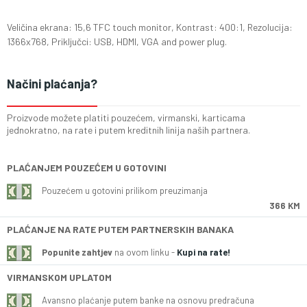
Veličina ekrana: 15,6 TFC touch monitor, Kontrast: 400:1, Rezolucija:
1366x768, Priključci: USB, HDMI, VGA and power plug.
Načini plaćanja?
Proizvode možete platiti pouzećem, virmanski, karticama
jednokratno, na rate i putem kreditnih linija naših partnera.
PLAĆANJEM POUZEĆEM U GOTOVINI
Pouzećem u gotovini prilikom preuzimanja
366 KM
PLAĆANJE NA RATE PUTEM PARTNERSKIH BANAKA
Popunite zahtjev
na ovom linku -
Kupi na rate!
VIRMANSKOM UPLATOM
Avansno plaćanje putem banke na osnovu predračuna