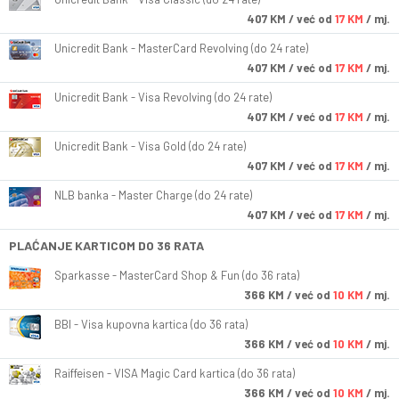
407
KM
/ već od
17 KM
/ mj.
Unicredit Bank - MasterCard Revolving (do 24 rate)
407
KM
/ već od
17 KM
/ mj.
Unicredit Bank - Visa Revolving (do 24 rate)
407
KM
/ već od
17 KM
/ mj.
Unicredit Bank - Visa Gold (do 24 rate)
407
KM
/ već od
17 KM
/ mj.
NLB banka - Master Charge (do 24 rate)
407
KM
/ već od
17 KM
/ mj.
PLAĆANJE KARTICOM DO 36 RATA
Sparkasse - MasterCard Shop & Fun (do 36 rata)
366
KM
/ već od
10 KM
/ mj.
BBI - Visa kupovna kartica (do 36 rata)
366
KM
/ već od
10 KM
/ mj.
Raiffeisen - VISA Magic Card kartica (do 36 rata)
366
KM
/ već od
10 KM
/ mj.