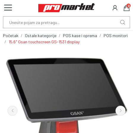
0
Početak
Ostale kategorije
POS kase i oprema
POS monitori
15.6" Gsan touchscreen GS-1531 display