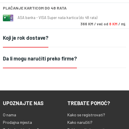
PLAĆANJE KARTICOM DO 48 RATA
ASA banka - VISA Super naša kartica (do 48 rata)
366
KM
/ već od
8 KM
/ mj.
Koji je rok dostave?
Da li mogu naručiti preko firme?
UPOZNAJTE NAS
TREBATE POMOĆ?
O nama
Kako se registrovati?
Prodajna mjesta
Kako naručiti?