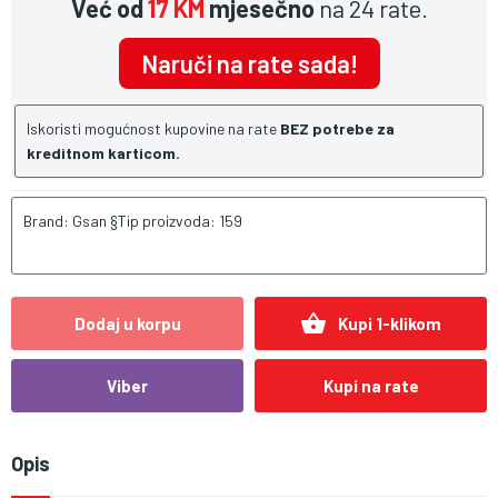
Već od
17 KM
mjesečno
na 24 rate.
Naruči na rate sada!
Iskoristi mogućnost kupovine na rate
BEZ potrebe za
kreditnom karticom.
Brand: Gsan §Tip proizvoda: 159
shopping_basket
Dodaj u korpu
Kupi 1-klikom
Viber
Kupi na rate
Opis