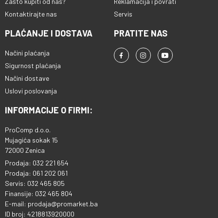
Zašto kupiti od nas?
Reklamacija i povrati
Kontaktirajte nas
Servis
PLAĆANJE I DOSTAVA
PRATITE NAS
Načini plaćanja
Sigurnost plaćanja
Načini dostave
Uslovi poslovanja
INFORMACIJE O FIRMI:
ProComp d.o.o.
Mujagića sokak 15
72000 Zenica
Prodaja: 032 221 654
Prodaja: 061 202 061
Servis: 032 465 805
Finansije: 032 465 804
E-mail: prodaja@promarket.ba
ID broj: 4218813920000