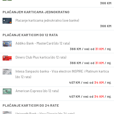
366 KM
PLAĆANJEM KARTICAMA JEDNOKRATNO
Plaćanje karticama jednokratno (sve banke)
366 KM
PLAĆANJE KARTICOM DO 12 RATA
Addiko Bank - MasterCard (do 12 rata)
366
KM
/ već od
31 KM
/ mj.
Diners Club Plus kartica (do 12 rata)
366
KM
/ već od
31 KM
/ mj.
Intesa Sanpaolo banka - Visa electron INSPIRE i Platinum kartica
(do 12 rata)
407
KM
/ već od
34 KM
/ mj.
American Express (do 12 rata)
407
KM
/ već od
34 KM
/ mj.
PLAĆANJE KARTICOM DO 24 RATE
Unicredit Bank - Visa Classic (do 24 rate)