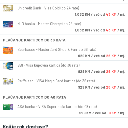
Unicredit Bank - Visa Gold (do 24 rate)
1,032
KM
/ već od
43 KM
/ mj.
NLB banka - Master Charge (do 24 rate)
1,032
KM
/ već od
43 KM
/ mj.
PLAĆANJE KARTICOM DO 36 RATA
Sparkasse - MasterCard Shop & Fun (do 36 rata)
929
KM
/ već od
26 KM
/ mj.
BBI - Visa kupovna kartica (do 36 rata)
929
KM
/ već od
26 KM
/ mj.
Raiffeisen - VISA Magic Card kartica (do 36 rata)
929
KM
/ već od
26 KM
/ mj.
PLAĆANJE KARTICOM DO 48 RATA
ASA banka - VISA Super naša kartica (do 48 rata)
929
KM
/ već od
19 KM
/ mj.
Koji je rok dostave?