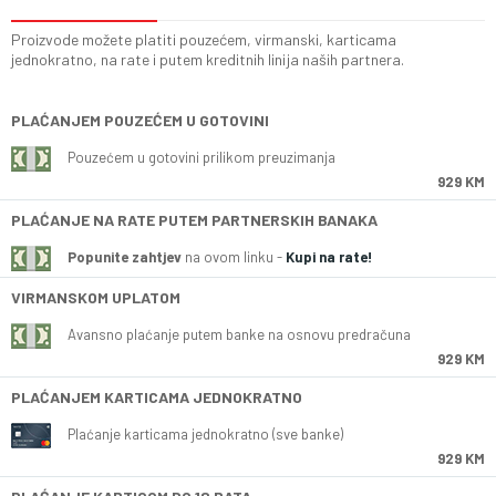
Proizvode možete platiti pouzećem, virmanski, karticama
jednokratno, na rate i putem kreditnih linija naših partnera.
PLAĆANJEM POUZEĆEM U GOTOVINI
Pouzećem u gotovini prilikom preuzimanja
929 KM
PLAĆANJE NA RATE PUTEM PARTNERSKIH BANAKA
Popunite zahtjev
na ovom linku -
Kupi na rate!
VIRMANSKOM UPLATOM
Avansno plaćanje putem banke na osnovu predračuna
929 KM
PLAĆANJEM KARTICAMA JEDNOKRATNO
Plaćanje karticama jednokratno (sve banke)
929 KM