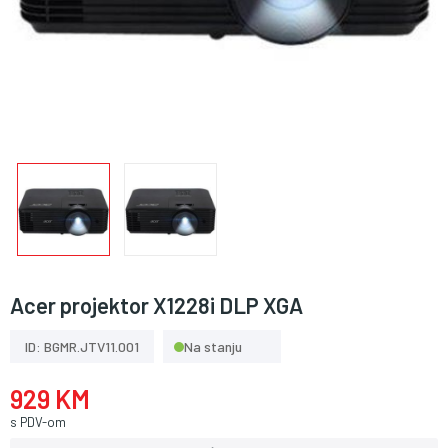
Acer projektor X1228i DLP XGA
ID: BGMR.JTV11.001
Na stanju
929 KM
s PDV-om