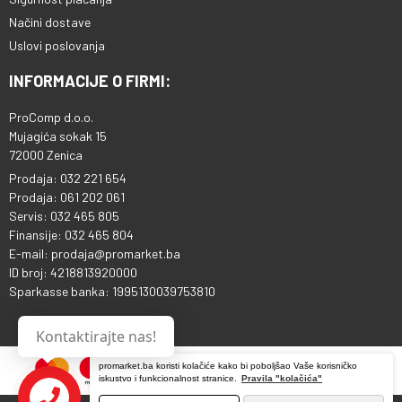
Načini dostave
Uslovi poslovanja
INFORMACIJE O FIRMI:
ProComp d.o.o.
Mujagića sokak 15
72000 Zenica
Prodaja: 032 221 654
Prodaja: 061 202 061
Servis: 032 465 805
Finansije: 032 465 804
E-mail: prodaja@promarket.ba
ID broj: 4218813920000
Sparkasse banka: 1995130039753810
Kontaktirajte nas!
promarket.ba koristi kolačiće kako bi poboljšao Vaše korisničko
iskustvo i funkcionalnost stranice.
Pravila "kolačića"