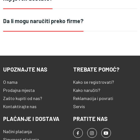
Da li mogu naručiti preko firme?
UPOZNAJTE NAS
TREBATE POMOĆ?
O nama
Kako se registrovati?
Prodajna mjesta
Kako naručiti?
Zašto kupiti od nas?
Reklamacija i povrati
Kontaktirajte nas
Servis
PLAĆANJE I DOSTAVA
PRATITE NAS
Načini plaćanja
Sigurnost plaćanja