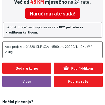
Već od
43 KM
mjesečno
na 24 rate.
Naruči na rate sada!
Iskoristi mogućnost kupovine na rate
BEZ potrebe za
kreditnom karticom.
Acer projektor X1228i DLP XGA , 4500Lm, 20000/1, HDMI, Wifi,
2.7kg
shopping_basket
Dodaj u korpu
Kupi 1-klikom
Viber
Kupi na rate
Načini plaćanja?