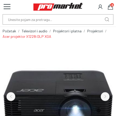
0
Početak
Televizori i audio
Projektori i platna
Projektori
Acer projektor X1228i DLP XGA