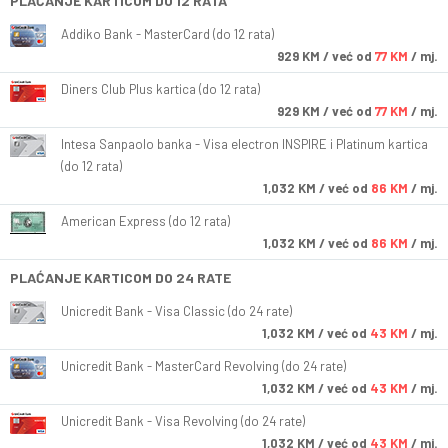
PLAĆANJE KARTICOM DO 12 RATA
Addiko Bank - MasterCard (do 12 rata)
929
KM
/ već od
77 KM
/ mj.
Diners Club Plus kartica (do 12 rata)
929
KM
/ već od
77 KM
/ mj.
Intesa Sanpaolo banka - Visa electron INSPIRE i Platinum kartica
(do 12 rata)
1,032
KM
/ već od
86 KM
/ mj.
American Express (do 12 rata)
1,032
KM
/ već od
86 KM
/ mj.
PLAĆANJE KARTICOM DO 24 RATE
Unicredit Bank - Visa Classic (do 24 rate)
1,032
KM
/ već od
43 KM
/ mj.
Unicredit Bank - MasterCard Revolving (do 24 rate)
1,032
KM
/ već od
43 KM
/ mj.
Unicredit Bank - Visa Revolving (do 24 rate)
1,032
KM
/ već od
43 KM
/ mj.