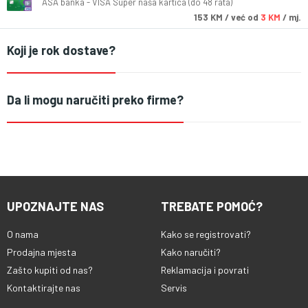
ASA banka - VISA Super naša kartica (do 48 rata)
153
KM
/ već od
3 KM
/ mj.
Koji je rok dostave?
Da li mogu naručiti preko firme?
UPOZNAJTE NAS
TREBATE POMOĆ?
O nama
Kako se registrovati?
Prodajna mjesta
Kako naručiti?
Zašto kupiti od nas?
Reklamacija i povrati
Kontaktirajte nas
Servis