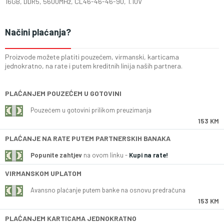
16GB, DDR5, 5600MHz, CL46-46-46-90, 1.10V
Načini plaćanja?
Proizvode možete platiti pouzećem, virmanski, karticama
jednokratno, na rate i putem kreditnih linija naših partnera.
PLAĆANJEM POUZEĆEM U GOTOVINI
Pouzećem u gotovini prilikom preuzimanja
153 KM
PLAĆANJE NA RATE PUTEM PARTNERSKIH BANAKA
Popunite zahtjev
na ovom linku -
Kupi na rate!
VIRMANSKOM UPLATOM
Avansno plaćanje putem banke na osnovu predračuna
153 KM
PLAĆANJEM KARTICAMA JEDNOKRATNO