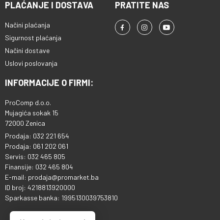
PLAĆANJE I DOSTAVA
PRATITE NAS
Načini plaćanja
Sigurnost plaćanja
Načini dostave
Uslovi poslovanja
INFORMACIJE O FIRMI:
ProComp d.o.o.
Mujagića sokak 15
72000 Zenica
Prodaja: 032 221 654
Prodaja: 061 202 061
Servis: 032 465 805
Finansije: 032 465 804
E-mail: prodaja@promarket.ba
ID broj: 4218813920000
Sparkasse banka: 1995130039753810