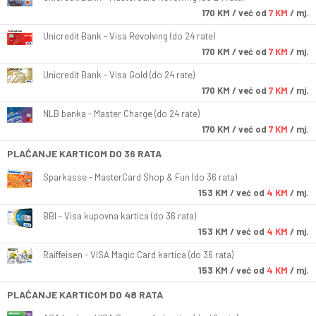
170
KM
/ već od
7 KM
/ mj.
Unicredit Bank - Visa Revolving (do 24 rate)
170
KM
/ već od
7 KM
/ mj.
Unicredit Bank - Visa Gold (do 24 rate)
170
KM
/ već od
7 KM
/ mj.
NLB banka - Master Charge (do 24 rate)
170
KM
/ već od
7 KM
/ mj.
PLAĆANJE KARTICOM DO 36 RATA
Sparkasse - MasterCard Shop & Fun (do 36 rata)
153
KM
/ već od
4 KM
/ mj.
BBI - Visa kupovna kartica (do 36 rata)
153
KM
/ već od
4 KM
/ mj.
Raiffeisen - VISA Magic Card kartica (do 36 rata)
153
KM
/ već od
4 KM
/ mj.
PLAĆANJE KARTICOM DO 48 RATA