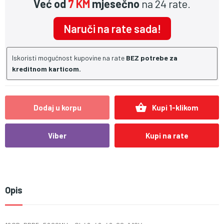
Već od
7 KM
mjesečno
na 24 rate.
Naruči na rate sada!
Iskoristi mogućnost kupovine na rate
BEZ potrebe za
kreditnom karticom.
shopping_basket
Dodaj u korpu
Kupi 1-klikom
Viber
Kupi na rate
Opis