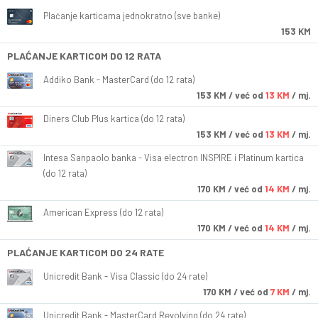
Plaćanje karticama jednokratno (sve banke)
153 KM
PLAĆANJE KARTICOM DO 12 RATA
Addiko Bank - MasterCard (do 12 rata)
153
KM
/ već od
13 KM
/ mj.
Diners Club Plus kartica (do 12 rata)
153
KM
/ već od
13 KM
/ mj.
Intesa Sanpaolo banka - Visa electron INSPIRE i Platinum kartica
(do 12 rata)
170
KM
/ već od
14 KM
/ mj.
American Express (do 12 rata)
170
KM
/ već od
14 KM
/ mj.
PLAĆANJE KARTICOM DO 24 RATE
Unicredit Bank - Visa Classic (do 24 rate)
170
KM
/ već od
7 KM
/ mj.
Unicredit Bank - MasterCard Revolving (do 24 rate)