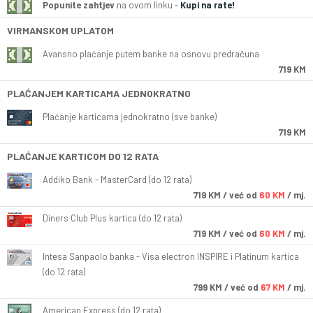
Popunite zahtjev
na ovom linku -
Kupi na rate!
VIRMANSKOM UPLATOM
Avansno plaćanje putem banke na osnovu predračuna
719 KM
PLAĆANJEM KARTICAMA JEDNOKRATNO
Plaćanje karticama jednokratno (sve banke)
719 KM
PLAĆANJE KARTICOM DO 12 RATA
Addiko Bank - MasterCard (do 12 rata)
719
KM
/ već od
60 KM
/ mj.
Diners Club Plus kartica (do 12 rata)
719
KM
/ već od
60 KM
/ mj.
Intesa Sanpaolo banka - Visa electron INSPIRE i Platinum kartica
(do 12 rata)
799
KM
/ već od
67 KM
/ mj.
American Express (do 12 rata)