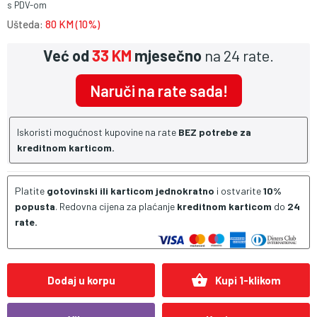
s PDV-om
Ušteda:
80 KM (10%)
Već od
33 KM
mjesečno
na 24 rate.
Naruči na rate sada!
Iskoristi mogućnost kupovine na rate
BEZ potrebe za
kreditnom karticom.
Platite
gotovinski ili karticom jednokratno
i ostvarite
10%
popusta
. Redovna cijena za plaćanje
kreditnom karticom
do
24
rate.
shopping_basket
Dodaj u korpu
Kupi 1-klikom