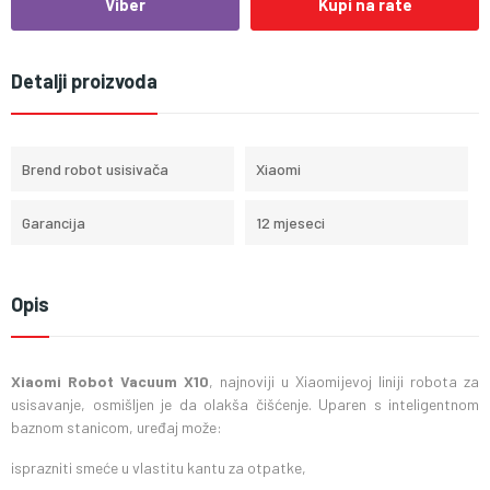
Viber
Kupi na rate
Detalji proizvoda
Brend robot usisivača
Xiaomi
Garancija
12 mjeseci
Opis
Xiaomi Robot Vacuum X10
, najnoviji u Xiaomijevoj liniji robota za
usisavanje, osmišljen je da olakša čišćenje. Uparen s inteligentnom
baznom stanicom, uređaj može:
isprazniti smeće u vlastitu kantu za otpatke,