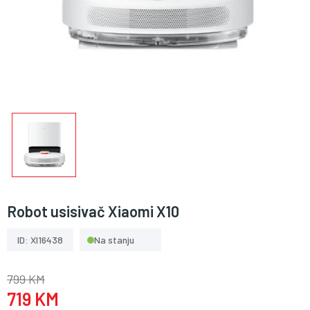
Robot usisivač Xiaomi X10
ID: XI16438
Na stanju
799 KM
719 KM