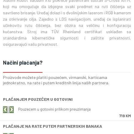
Xiaomi Robot Vacuum X10 pokreće patentirani sustav S-Cross AITM,
koji mu omogućuje da izbjegne svaki predmet na ruti čišćenja uz
savršeno brisanje. Uređaj dolazi i s dvolinijskim laserom i RGB kamerom
za otkrivanje cilja. Zajedno s LDS navigacijom, uređaj će isplanirati
učinkovitu rutu čišćenja, bez obzira na veličinu i konfiguraciju
kućanstva. Stroj ima TÜV Rheinland certifikat usklađen sa
standardima kibernetičke sigurnosti i zaštite privatnosti,
osiguravajući vašu privatnost.
Načini plaćanja?
Proizvode možete platiti pouzećem, virmanski, karticama
jednokratno, na rate i putem kreditnih linija naših partnera.
PLAĆANJEM POUZEĆEM U GOTOVINI
Pouzećem u gotovini prilikom preuzimanja
719 KM
PLAĆANJE NA RATE PUTEM PARTNERSKIH BANAKA