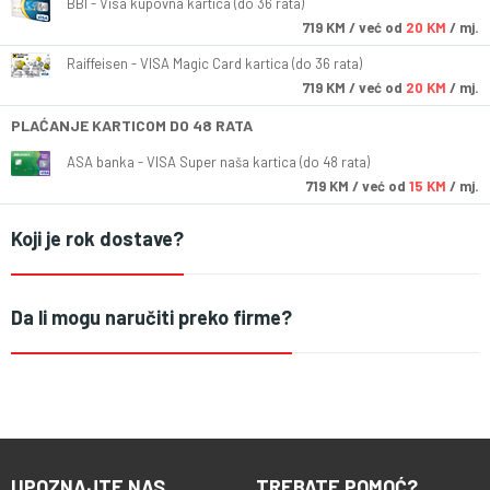
BBI - Visa kupovna kartica (do 36 rata)
719
KM
/ već od
20 KM
/ mj.
Raiffeisen - VISA Magic Card kartica (do 36 rata)
719
KM
/ već od
20 KM
/ mj.
PLAĆANJE KARTICOM DO 48 RATA
ASA banka - VISA Super naša kartica (do 48 rata)
719
KM
/ već od
15 KM
/ mj.
Koji je rok dostave?
Da li mogu naručiti preko firme?
UPOZNAJTE NAS
TREBATE POMOĆ?