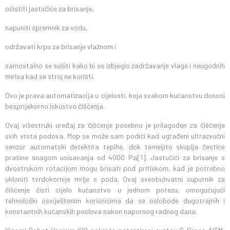
očistiti jastučiće za brisanje,
napuniti spremnik za vodu,
održavati krpu za brisanje vlažnom i
samostalno se sušiti kako bi se izbjeglo zadržavanje vlage i neugodnih
mirisa kad se stroj ne koristi.
Ovo je prava automatizacija u cijelosti, koja svakom kućanstvu donosi
besprijekorno iskustvo čišćenja.
Ovaj višestruki uređaj za čišćenje posebno je prilagođen za čišćenje
svih vrsta podova. Mop se može sam podići kad ugrađeni ultrazvučni
senzor automatski detektira tepihe, dok temeljito skuplja čestice
prašine snagom usisavanja od 4000 Pa[1]. Jastučići za brisanje s
dvostrukom rotacijom mogu brisati pod pritiskom, kad je potrebno
ukloniti tvrdokornije mrlje s poda. Ovaj sveobuhvatni suputnik za
čišćenje čisti cijelo kućanstvo u jednom potezu, omogućujući
tehnološki osviještenim korisnicima da se oslobode dugotrajnih i
konstantnih kućanskih poslova nakon napornog radnog dana.