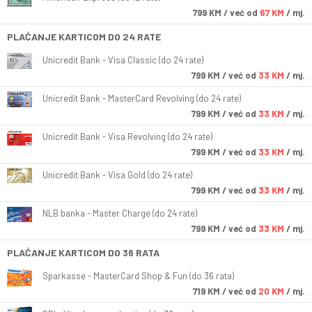
799
KM
/ već od
67 KM
/ mj.
PLAĆANJE KARTICOM DO 24 RATE
Unicredit Bank - Visa Classic (do 24 rate)
799
KM
/ već od
33 KM
/ mj.
Unicredit Bank - MasterCard Revolving (do 24 rate)
799
KM
/ već od
33 KM
/ mj.
Unicredit Bank - Visa Revolving (do 24 rate)
799
KM
/ već od
33 KM
/ mj.
Unicredit Bank - Visa Gold (do 24 rate)
799
KM
/ već od
33 KM
/ mj.
NLB banka - Master Charge (do 24 rate)
799
KM
/ već od
33 KM
/ mj.
PLAĆANJE KARTICOM DO 36 RATA
Sparkasse - MasterCard Shop & Fun (do 36 rata)
719
KM
/ već od
20 KM
/ mj.