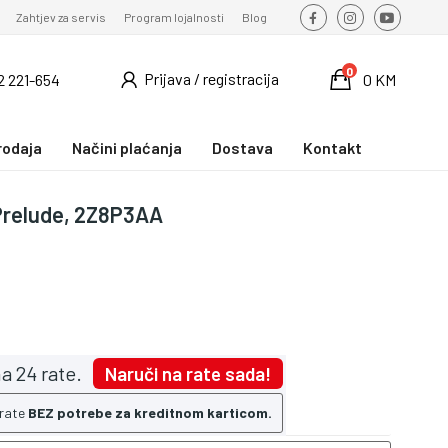
Zahtjev za servis
Program lojalnosti
Blog
0
Prijava / registracija
2 221-654
0 KM
rodaja
Načini plaćanja
Dostava
Kontakt
 Prelude, 2Z8P3AA
a 24 rate.
Naruči na rate sada!
 rate
BEZ potrebe za kreditnom karticom.