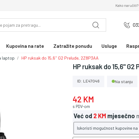
Kako naručiti?
03
Kupovina na rate
Zatražite ponudu
Usluge
Rasp
a laptop
HP ruksak do 15,6'' G2 Prelude, 2Z8P3AA
HP ruksak do 15,6'' G2
ID: LE47046
Na stanju
42 KM
s PDV-om
Već od
2 KM
mjesečno
n
Iskoristi mogućnost kupovine na