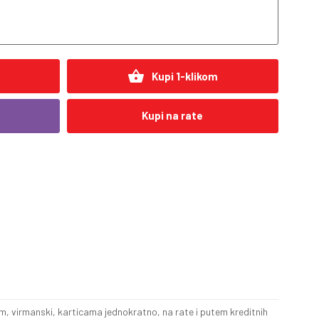
shopping_basket
Kupi 1-klikom
Kupi na rate
, virmanski, karticama jednokratno, na rate i putem kreditnih