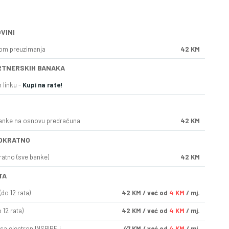
VINI
kom preuzimanja
42 KM
RTNERSKIH BANAKA
 linku -
Kupi na rate!
anke na osnovu predračuna
42 KM
OKRATNO
ratno (sve banke)
42 KM
TA
do 12 rata)
42
KM
/ već od
4 KM
/ mj.
 12 rata)
42
KM
/ već od
4 KM
/ mj.
sa electron INSPIRE i
47
KM
/ već od
4 KM
/ mj.