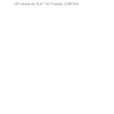
HP ruksak do 15,6"" G2 Prelude, 2Z8P3AA