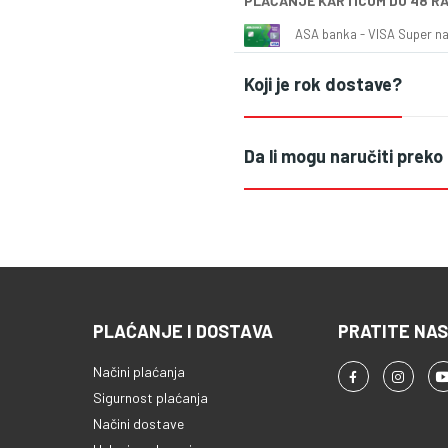
PLAĆANJE KARTICOM DO 48 R
ASA banka - VISA Super naš
Koji je rok dostave?
Da li mogu naručiti preko
PLAĆANJE I DOSTAVA
PRATITE NAS
Načini plaćanja
Sigurnost plaćanja
Načini dostave