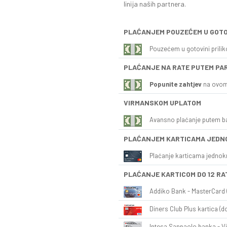
linija naših partnera.
PLAĆANJEM POUZEĆEM U GOTO
Pouzećem u gotovini prili
PLAĆANJE NA RATE PUTEM PA
Popunite zahtjev
na ovom
VIRMANSKOM UPLATOM
Avansno plaćanje putem b
PLAĆANJEM KARTICAMA JEDN
Plaćanje karticama jednok
PLAĆANJE KARTICOM DO 12 RA
Addiko Bank - MasterCard (
Diners Club Plus kartica (do
Intesa Sanpaolo banka - Vi