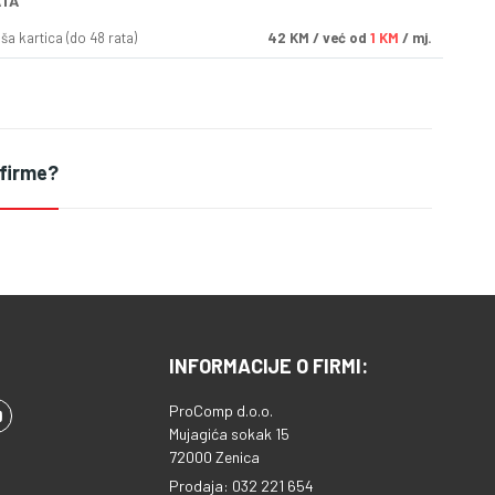
ATA
a kartica (do 48 rata)
42
KM
/ već od
1 KM
/ mj.
 firme?
INFORMACIJE O FIRMI:
ProComp d.o.o.
Mujagića sokak 15
72000 Zenica
Prodaja: 032 221 654