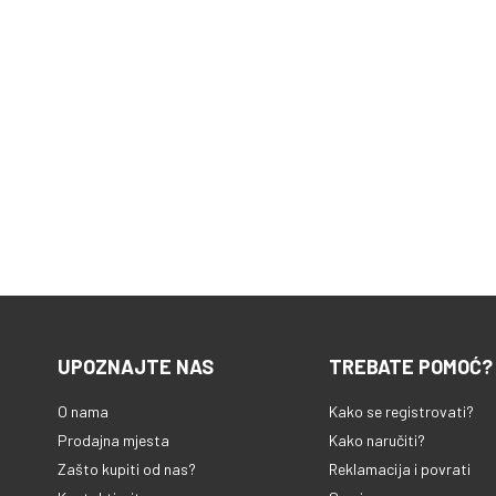
UPOZNAJTE NAS
TREBATE POMOĆ?
O nama
Kako se registrovati?
Prodajna mjesta
Kako naručiti?
Zašto kupiti od nas?
Reklamacija i povrati