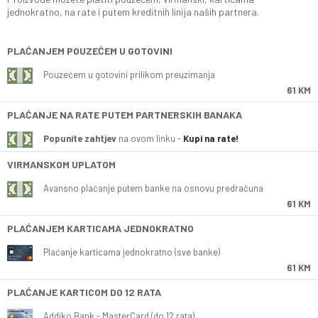
jednokratno, na rate i putem kreditnih linija naših partnera.
PLAĆANJEM POUZEĆEM U GOTOVINI
Pouzećem u gotovini prilikom preuzimanja
61 KM
PLAĆANJE NA RATE PUTEM PARTNERSKIH BANAKA
Popunite zahtjev
na ovom linku -
Kupi na rate!
VIRMANSKOM UPLATOM
Avansno plaćanje putem banke na osnovu predračuna
61 KM
PLAĆANJEM KARTICAMA JEDNOKRATNO
Plaćanje karticama jednokratno (sve banke)
61 KM
PLAĆANJE KARTICOM DO 12 RATA
Addiko Bank - MasterCard (do 12 rata)