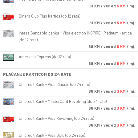
61
KM
/ već od
5 KM
/ mj.
Diners Club Plus kartica (do 12 rata)
61
KM
/ već od
5 KM
/ mj.
Intesa Sanpaolo banka - Visa electron INSPIRE i Platinum kartica
(do 12 rata)
68
KM
/ već od
6 KM
/ mj.
American Express (do 12 rata)
68
KM
/ već od
6 KM
/ mj.
PLAĆANJE KARTICOM DO 24 RATE
Unicredit Bank - Visa Classic (do 24 rate)
68
KM
/ već od
3 KM
/ mj.
Unicredit Bank - MasterCard Revolving (do 24 rate)
68
KM
/ već od
3 KM
/ mj.
Unicredit Bank - Visa Revolving (do 24 rate)
68
KM
/ već od
3 KM
/ mj.
Unicredit Bank - Visa Gold (do 24 rate)