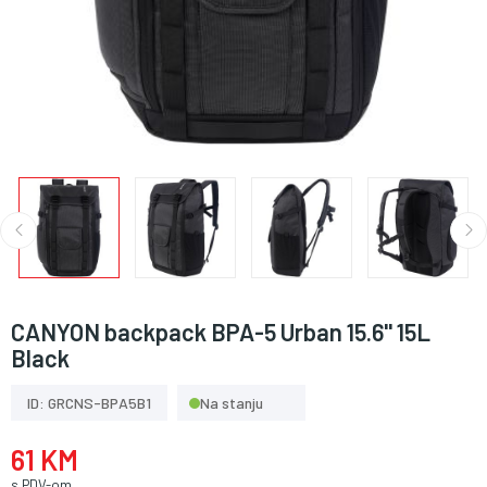
CANYON backpack BPA-5 Urban 15.6'' 15L
Black
ID: GRCNS-BPA5B1
Na stanju
61 KM
s PDV-om