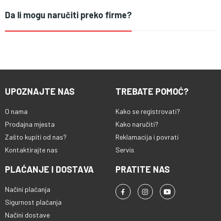
Da li mogu naručiti preko firme?
UPOZNAJTE NAS
TREBATE POMOĆ?
O nama
Kako se registrovati?
Prodajna mjesta
Kako naručiti?
Zašto kupiti od nas?
Reklamacija i povrati
Kontaktirajte nas
Servis
PLAĆANJE I DOSTAVA
PRATITE NAS
Načini plaćanja
Sigurnost plaćanja
Načini dostave