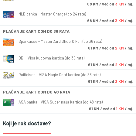
68
KM
/ već od
3 KM
/ mj.
NLB banka - Master Charge (do 24 rate)
68
KM
/ već od
3 KM
/ mj.
PLAĆANJE KARTICOM DO 36 RATA
Sparkasse - MasterCard Shop & Fun (do 36 rata)
61
KM
/ već od
2 KM
/ mj.
BBI - Visa kupovna kartica (do 36 rata)
61
KM
/ već od
2 KM
/ mj.
Raiffeisen - VISA Magic Card kartica (do 36 rata)
61
KM
/ već od
2 KM
/ mj.
PLAĆANJE KARTICOM DO 48 RATA
ASA banka - VISA Super naša kartica (do 48 rata)
61
KM
/ već od
1 KM
/ mj.
Koji je rok dostave?