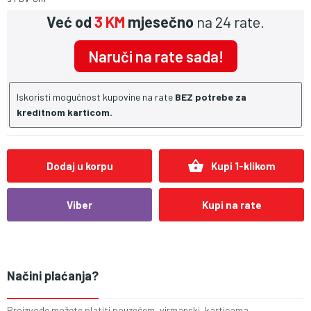
Već od
3 KM
mjesečno
na 24 rate.
Naruči na rate sada!
Iskoristi mogućnost kupovine na rate
BEZ potrebe za
kreditnom karticom.
shopping_basket
Dodaj u korpu
Kupi 1-klikom
Viber
Kupi na rate
Načini plaćanja?
Proizvode možete platiti pouzećem, virmanski, karticama