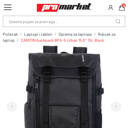
0
Početak
Laptopi i tableti
Oprema za laptope
Ruksak za
laptop
CANYON backpack BPA-5 Urban 15.6'' 15L Black