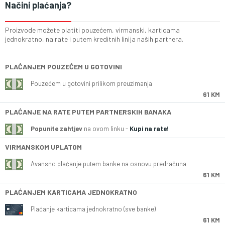
Načini plaćanja?
Proizvode možete platiti pouzećem, virmanski, karticama
jednokratno, na rate i putem kreditnih linija naših partnera.
PLAĆANJEM POUZEĆEM U GOTOVINI
Pouzećem u gotovini prilikom preuzimanja
61 KM
PLAĆANJE NA RATE PUTEM PARTNERSKIH BANAKA
Popunite zahtjev
na ovom linku -
Kupi na rate!
VIRMANSKOM UPLATOM
Avansno plaćanje putem banke na osnovu predračuna
61 KM
PLAĆANJEM KARTICAMA JEDNOKRATNO
Plaćanje karticama jednokratno (sve banke)
61 KM