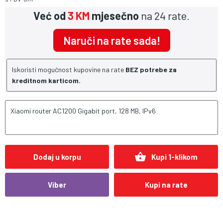
Već od
3 KM
mjesečno
na 24 rate.
Naruči na rate sada!
Iskoristi mogućnost kupovine na rate
BEZ potrebe za
kreditnom karticom.
Xiaomi router AC1200 Gigabit port, 128 MB, IPv6
shopping_basket
Dodaj u korpu
Kupi 1-klikom
Viber
Kupi na rate