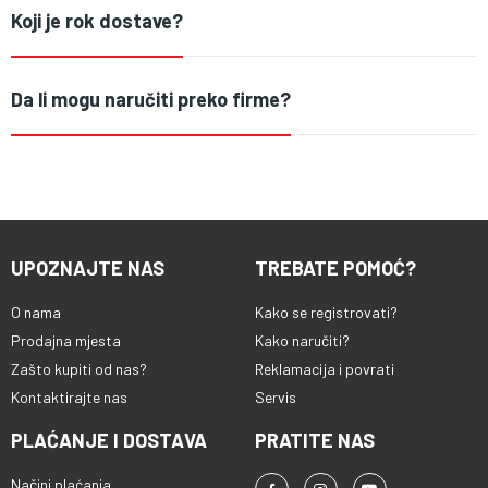
Koji je rok dostave?
Da li mogu naručiti preko firme?
UPOZNAJTE NAS
TREBATE POMOĆ?
O nama
Kako se registrovati?
Prodajna mjesta
Kako naručiti?
Zašto kupiti od nas?
Reklamacija i povrati
Kontaktirajte nas
Servis
PLAĆANJE I DOSTAVA
PRATITE NAS
Načini plaćanja