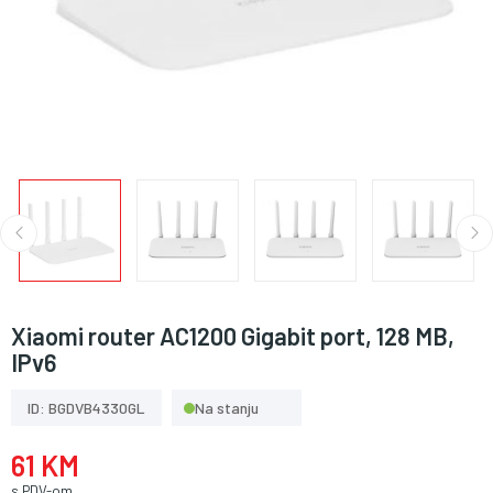
Xiaomi router AC1200 Gigabit port, 128 MB,
IPv6
ID: BGDVB4330GL
Na stanju
61 KM
s PDV-om