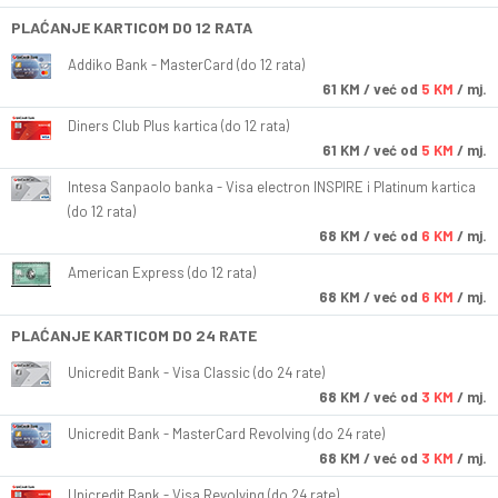
PLAĆANJE KARTICOM DO 12 RATA
Addiko Bank - MasterCard (do 12 rata)
61
KM
/ već od
5 KM
/ mj.
Diners Club Plus kartica (do 12 rata)
61
KM
/ već od
5 KM
/ mj.
Intesa Sanpaolo banka - Visa electron INSPIRE i Platinum kartica
(do 12 rata)
68
KM
/ već od
6 KM
/ mj.
American Express (do 12 rata)
68
KM
/ već od
6 KM
/ mj.
PLAĆANJE KARTICOM DO 24 RATE
Unicredit Bank - Visa Classic (do 24 rate)
68
KM
/ već od
3 KM
/ mj.
Unicredit Bank - MasterCard Revolving (do 24 rate)
68
KM
/ već od
3 KM
/ mj.
Unicredit Bank - Visa Revolving (do 24 rate)