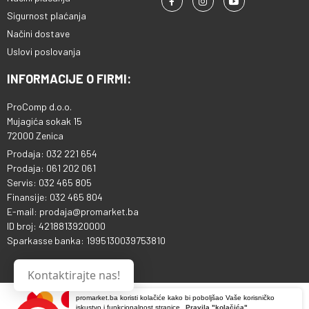
Sigurnost plaćanja
Načini dostave
Uslovi poslovanja
INFORMACIJE O FIRMI:
ProComp d.o.o.
Mujagića sokak 15
72000 Zenica
Prodaja: 032 221 654
Prodaja: 061 202 061
Servis: 032 465 805
Finansije: 032 465 804
E-mail: prodaja@promarket.ba
ID broj: 4218813920000
Sparkasse banka: 1995130039753810
Kontaktirajte nas!
promarket.ba koristi kolačiće kako bi poboljšao Vaše korisničko
iskustvo i funkcionalnost stranice.
Pravila "kolačića"