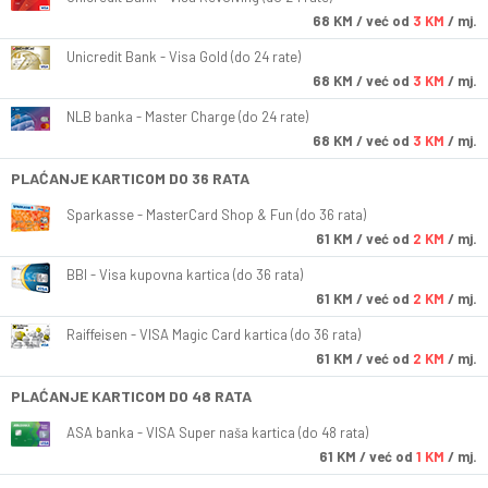
68
KM
/ već od
3 KM
/ mj.
Unicredit Bank - Visa Gold (do 24 rate)
68
KM
/ već od
3 KM
/ mj.
NLB banka - Master Charge (do 24 rate)
68
KM
/ već od
3 KM
/ mj.
PLAĆANJE KARTICOM DO 36 RATA
Sparkasse - MasterCard Shop & Fun (do 36 rata)
61
KM
/ već od
2 KM
/ mj.
BBI - Visa kupovna kartica (do 36 rata)
61
KM
/ već od
2 KM
/ mj.
Raiffeisen - VISA Magic Card kartica (do 36 rata)
61
KM
/ već od
2 KM
/ mj.
PLAĆANJE KARTICOM DO 48 RATA
ASA banka - VISA Super naša kartica (do 48 rata)
61
KM
/ već od
1 KM
/ mj.