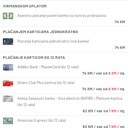
VIRMANSKOM UPLATOM
Avansno plaćanje putem banke na osnovu predračuna
74 KM
PLAĆANJEM KARTICAMA JEDNOKRATNO
Plaćanje karticama jednokratno (sve banke)
74 KM
PLAĆANJE KARTICOM DO 12 RATA
Addiko Bank - MasterCard (do 12 rata)
74
KM
/ već od
6 KM
/ mj.
Diners Club Plus kartica (do 12 rata)
74
KM
/ već od
6 KM
/ mj.
Intesa Sanpaolo banka - Visa electron INSPIRE i Platinum kartica
(do 12 rata)
82
KM
/ već od
7 KM
/ mj.
American Express (do 12 rata)
82
KM
/ već od
7 KM
/ mj.