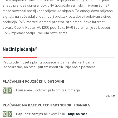
snagu prenosa signala, dok LNA (pojačalo sa niskim nivoom šuma)
može povećati osetljivost prijemnika signala. To omogućava prijenos
signala na veće udaljenosti, bolji prolaz kroz zidove i pokrivanje šireg
područja.IPv6 ima veći adresni prostor, što omogućava Internet
stvari. Xiaomi Router AC1200 podržava IPv6 i spreman je za buduću
IPv6 implementaciju u velikim razmjerima.
Načini plaćanja?
Proizvode možete platiti pouzećem, virmanski, karticama
jednokratno, na rate i putem kreditnih linija naših partnera.
PLAĆANJEM POUZEĆEM U GOTOVINI
Pouzećem u gotovini prilikom preuzimanja
74 KM
PLAĆANJE NA RATE PUTEM PARTNERSKIH BANAKA
Popunite zahtjev
na ovom linku -
Kupi na rate!