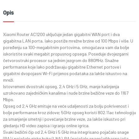
Opis
Xiaomi Router AC1200 uključuje jedan gigabitni WAN port i dva
gigabitna LAN porta, lako postiže mrežne brzine od 100 Mbps i više. U
poređenju sa 100-megabitnim portovima, omogućava vam da bolje
iskoristite svaki megabit propusnog opsega. Poseduje dvojezgarni
četvorostruki procesor sa jednim jezgrom do 880MHz. Snažne
performanse koje lako podržavaju gigabitne Ethernet portove i
gigabitni dvopojasni Wi-Fi prijenos podataka za lakše iskustvo na
mreži.
Istovremeni dvostruki opseg, 2,4 GHz i 5 GHz, manje kašnjenja
uzrokovano zajedničkim kanalima i nude brzine bežične veze do 1167
Mbps.
Opseg od 2,4 GHz emituje na veće udaljenosti za bolju pokrivenost i
bolje performanse kroz zidove; 5GHz opseg koristi 802.11ac tehnologiju
za smanjenje smetnji i povećanje brzine veze, za lakše iskustvo pri
gledanju HD video zapisa i igranju online igrica.
Svaki bežični čip od 2,4 GHz i 5 GHz ima integrisano pojačalo snage
(PA) i pojačalo niske buke (LNA). PA (pojačalo snage) efikasno jača