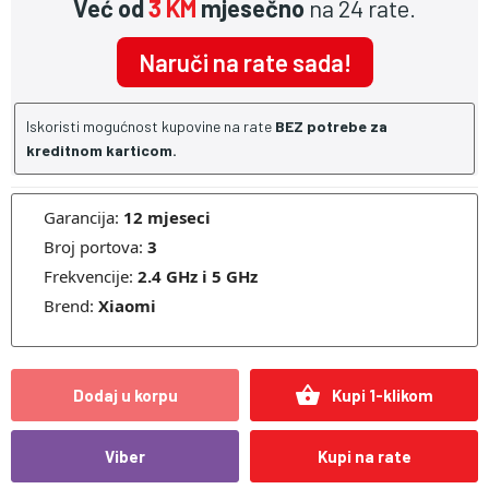
Već od
3 KM
mjesečno
na 24 rate.
Naruči na rate sada!
Iskoristi mogućnost kupovine na rate
BEZ potrebe za
kreditnom karticom.
Garancija:
12 mjeseci
Broj portova:
3
Frekvencije:
2.4 GHz i 5 GHz
Brend:
Xiaomi
shopping_basket
Dodaj u korpu
Kupi 1-klikom
Viber
Kupi na rate