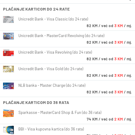
PLAĆANJE KARTICOM DO 24 RATE
Unicredit Bank - Visa Classic (do 24 rate)
82
KM
/ već od
3 KM
/ mj.
Unicredit Bank - MasterCard Revolving (do 24 rate)
82
KM
/ već od
3 KM
/ mj.
Unicredit Bank - Visa Revolving (do 24 rate)
82
KM
/ već od
3 KM
/ mj.
Unicredit Bank - Visa Gold (do 24 rate)
82
KM
/ već od
3 KM
/ mj.
NLB banka - Master Charge (do 24 rate)
82
KM
/ već od
3 KM
/ mj.
PLAĆANJE KARTICOM DO 36 RATA
Sparkasse - MasterCard Shop & Fun (do 36 rata)
74
KM
/ već od
2 KM
/ mj.
BBI - Visa kupovna kartica (do 36 rata)