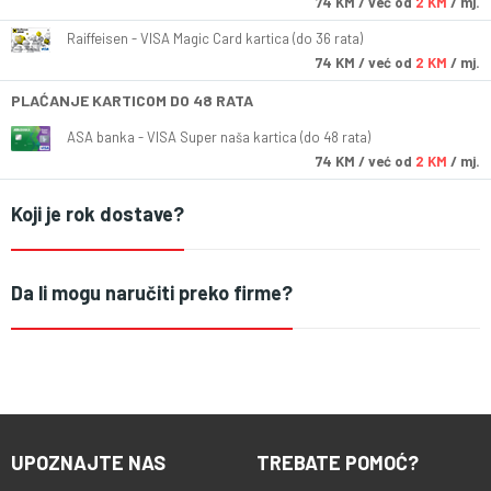
74
KM
/ već od
2 KM
/ mj.
Raiffeisen - VISA Magic Card kartica (do 36 rata)
74
KM
/ već od
2 KM
/ mj.
PLAĆANJE KARTICOM DO 48 RATA
ASA banka - VISA Super naša kartica (do 48 rata)
74
KM
/ već od
2 KM
/ mj.
Koji je rok dostave?
Da li mogu naručiti preko firme?
UPOZNAJTE NAS
TREBATE POMOĆ?