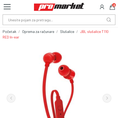
0
Početak
Oprema za računare
Slušalice
JBL slušalice T110
RED In-ear