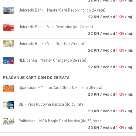
22
KM
/ već od
1 KM
/ mj.
Unicredit Bank - MasterCard Revolving (do 24 rate)
22
KM
/ već od
1 KM
/ mj.
Unicredit Bank - Visa Revolving (do 24 rate)
22
KM
/ već od
1 KM
/ mj.
Unicredit Bank - Visa Gold (do 24 rate)
22
KM
/ već od
1 KM
/ mj.
NLB banka - Master Charge (do 24 rate)
22
KM
/ već od
1 KM
/ mj.
PLAĆANJE KARTICOM DO 36 RATA
Sparkasse - MasterCard Shop & Fun (do 36 rata)
20
KM
/ već od
1 KM
/ mj.
BBI - Visa kupovna kartica (do 36 rata)
20
KM
/ već od
1 KM
/ mj.
Raiffeisen - VISA Magic Card kartica (do 36 rata)
20
KM
/ već od
1 KM
/ mj.