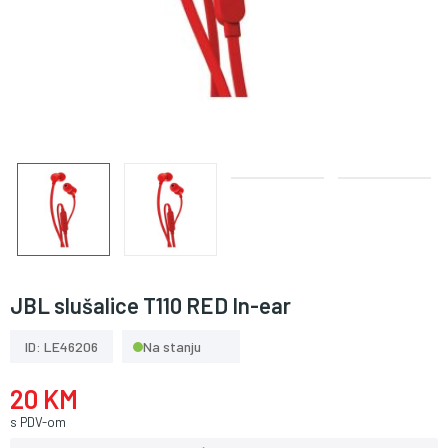
JBL slušalice T110 RED In-ear
ID: LE46206
Na stanju
20 KM
s PDV-om