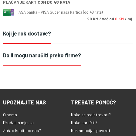
PLAĆANJE KARTICOM DO 48 RATA
ASA banka - VISA Super naša kartica (do 48 rata)
20
KM
/ već od
0 KM
/ mj.
Koji je rok dostave?
Da li mogu naručiti preko firme?
UPOZNAJTE NAS
TREBATE POMOĆ?
O nama
Kako se registrovati?
Prodajna mjesta
Kako naručiti?
Zašto kupiti od nas?
Reklamacija i povrati