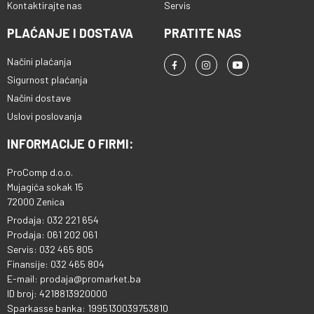
Kontaktirajte nas
Servis
PLAĆANJE I DOSTAVA
PRATITE NAS
Načini plaćanja
Sigurnost plaćanja
Načini dostave
Uslovi poslovanja
INFORMACIJE O FIRMI:
ProComp d.o.o.
Mujagića sokak 15
72000 Zenica
Prodaja: 032 221 654
Prodaja: 061 202 061
Servis: 032 465 805
Finansije: 032 465 804
E-mail: prodaja@promarket.ba
ID broj: 4218813920000
Sparkasse banka: 1995130039753810