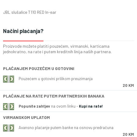
JBL slušalice T110 RED In-ear
Načini plaćanja?
Proizvode možete platiti pouzećem, virmanski, karticama
jednokratno, na rate i putem kreditnih linija naših partnera.
PLAĆANJEM POUZEĆEM U GOTOVINI
Pouzećem u gotovini prilikom preuzimanja
20 KM
PLAĆANJE NA RATE PUTEM PARTNERSKIH BANAKA
Popunite zahtjev
na ovom linku -
Kupi na rate!
VIRMANSKOM UPLATOM
Avansno plaćanje putem banke na osnovu predračuna
20 KM