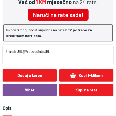
Već od
1 KM
mjesečno
na 24 rate.
Naruči na rate sada!
Iskoristi mogućnost kupovine na rate
BEZ potrebe za
kreditnom karticom.
Brand: JBL§Proizvođač:JBL
shopping_basket
Dodaj u korpu
Kupi 1-klikom
Viber
Kupi na rate
Opis