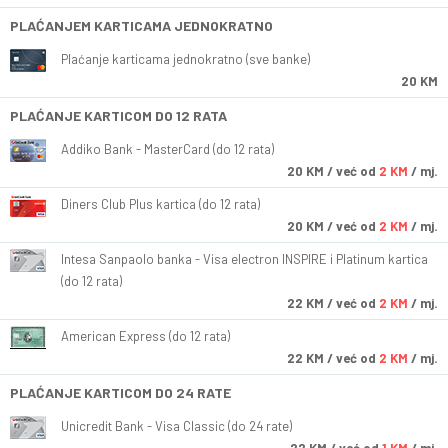
PLAĆANJEM KARTICAMA JEDNOKRATNO
Plaćanje karticama jednokratno (sve banke)
20 KM
PLAĆANJE KARTICOM DO 12 RATA
Addiko Bank - MasterCard (do 12 rata)
20
KM
/ već od
2 KM
/ mj.
Diners Club Plus kartica (do 12 rata)
20
KM
/ već od
2 KM
/ mj.
Intesa Sanpaolo banka - Visa electron INSPIRE i Platinum kartica
(do 12 rata)
22
KM
/ već od
2 KM
/ mj.
American Express (do 12 rata)
22
KM
/ već od
2 KM
/ mj.
PLAĆANJE KARTICOM DO 24 RATE
Unicredit Bank - Visa Classic (do 24 rate)