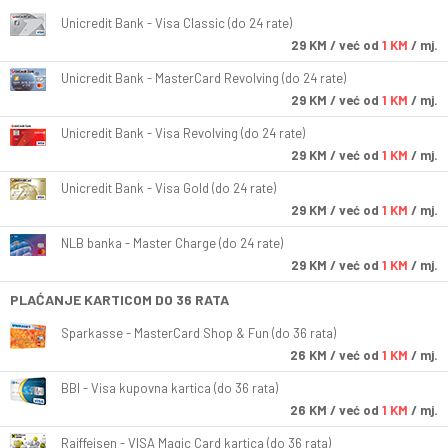
Unicredit Bank - Visa Classic (do 24 rate)
29
KM
/ već od
1 KM
/ mj.
Unicredit Bank - MasterCard Revolving (do 24 rate)
29
KM
/ već od
1 KM
/ mj.
Unicredit Bank - Visa Revolving (do 24 rate)
29
KM
/ već od
1 KM
/ mj.
Unicredit Bank - Visa Gold (do 24 rate)
29
KM
/ već od
1 KM
/ mj.
NLB banka - Master Charge (do 24 rate)
29
KM
/ već od
1 KM
/ mj.
PLAĆANJE KARTICOM DO 36 RATA
Sparkasse - MasterCard Shop & Fun (do 36 rata)
26
KM
/ već od
1 KM
/ mj.
BBI - Visa kupovna kartica (do 36 rata)
26
KM
/ već od
1 KM
/ mj.
Raiffeisen - VISA Magic Card kartica (do 36 rata)