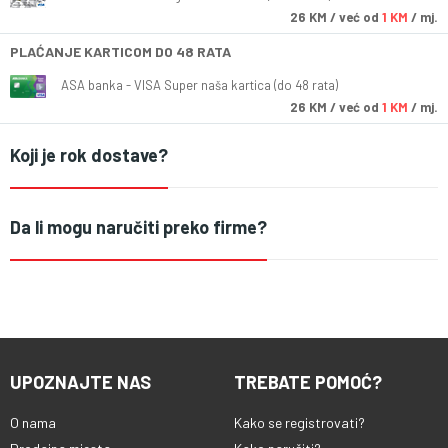
26
KM
/ već od
1 KM
/ mj.
PLAĆANJE KARTICOM DO 48 RATA
ASA banka - VISA Super naša kartica (do 48 rata)
26
KM
/ već od
1 KM
/ mj.
Koji je rok dostave?
Da li mogu naručiti preko firme?
UPOZNAJTE NAS
TREBATE POMOĆ?
O nama
Kako se registrovati?