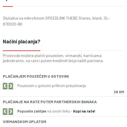
Slušalice sa mikrofonom SPEEDLINK THEBE Stereo, black, SL-
870020-BK
Načini plaćanja?
Proizvode možete platiti pouzećem, virmanski, karticama
jednokratno, na rate i putem kreditnih linija naših partnera.
PLAĆANJEM POUZEĆEM U GOTOVINI
Pouzećem u gotovini prilikom preuzimanja
26 KM
PLAĆANJE NA RATE PUTEM PARTNERSKIH BANAKA
Popunite zahtjev
na ovom linku -
Kupi na rate!
VIRMANSKOM UPLATOM