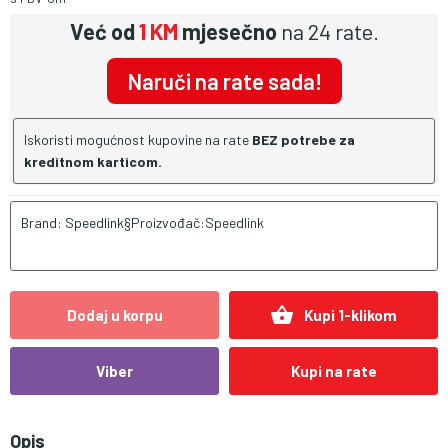
Već od
1 KM
mjesečno
na 24 rate.
Naruči na rate sada!
Iskoristi mogućnost kupovine na rate
BEZ potrebe za
kreditnom karticom.
Brand: Speedlink§Proizvođač:Speedlink
shopping_basket
Dodaj u korpu
Kupi 1-klikom
Viber
Kupi na rate
Opis