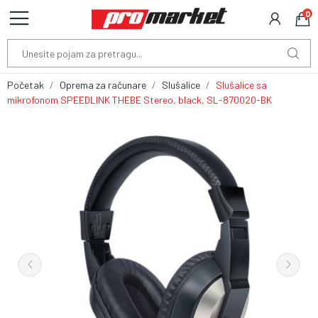
0
Početak
Oprema za računare
Slušalice
Slušalice sa
mikrofonom SPEEDLINK THEBE Stereo, black, SL-870020-BK