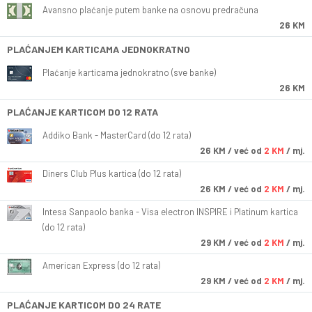
Avansno plaćanje putem banke na osnovu predračuna
26 KM
PLAĆANJEM KARTICAMA JEDNOKRATNO
Plaćanje karticama jednokratno (sve banke)
26 KM
PLAĆANJE KARTICOM DO 12 RATA
Addiko Bank - MasterCard (do 12 rata)
26
KM
/ već od
2 KM
/ mj.
Diners Club Plus kartica (do 12 rata)
26
KM
/ već od
2 KM
/ mj.
Intesa Sanpaolo banka - Visa electron INSPIRE i Platinum kartica
(do 12 rata)
29
KM
/ već od
2 KM
/ mj.
American Express (do 12 rata)
29
KM
/ već od
2 KM
/ mj.
PLAĆANJE KARTICOM DO 24 RATE