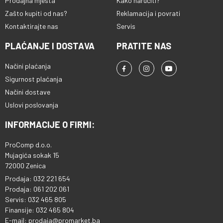
Prodajna mjesta
Kako naručiti?
Zašto kupiti od nas?
Reklamacija i povrati
Kontaktirajte nas
Servis
PLAĆANJE I DOSTAVA
PRATITE NAS
Načini plaćanja
Sigurnost plaćanja
Načini dostave
Uslovi poslovanja
INFORMACIJE O FIRMI:
ProComp d.o.o.
Mujagića sokak 15
72000 Zenica
Prodaja: 032 221 654
Prodaja: 061 202 061
Servis: 032 465 805
Finansije: 032 465 804
E-mail: prodaja@promarket.ba