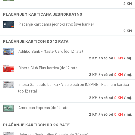
2 KM
PLAĆANJEM KARTICAMA JEDNOKRATNO
Plaćanje karticama jednokratno (sve banke)
2 KM
PLAĆANJE KARTICOM DO 12 RATA
Addiko Bank - MasterCard (do 12 rata)
2
KM
/ već od
0 KM
/ mj.
Diners Club Plus kartica (do 12 rata)
2
KM
/ već od
0 KM
/ mj.
Intesa Sanpaolo banka - Visa electron INSPIRE i Platinum kartica
(do 12 rata)
2
KM
/ već od
0 KM
/ mj.
American Express (do 12 rata)
2
KM
/ već od
0 KM
/ mj.
PLAĆANJE KARTICOM DO 24 RATE
Unicredit Bank - Visa Classic (do 24 rate)