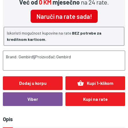
Već od
0 KM
mjesečno
na 24 rate.
Naruči na rate sada!
Iskoristi mogućnost kupovine na rate
BEZ potrebe za
kreditnom karticom.
Brand: Gembird§Proizvođač:Gembird
shopping_basket
Dodaj u korpu
Kupi 1-klikom
Viber
Kupi na rate
Opis