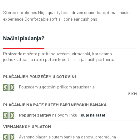
Stereo earphones High quality bass driven sound for optimal music
experience Comfortable soft silicone ear cushions
Načini plaćanja?
Proizvode možete platiti pouzećem, virmanski, karticama
jednokratno, na rate i putem kreditnih linija naših partnera.
PLAĆANJEM POUZEĆEM U GOTOVINI
Pouzećem u gotovini prilikom preuzimanja
2 KM
PLAĆANJE NA RATE PUTEM PARTNERSKIH BANAKA
Popunite zahtjev
na ovom linku -
Kupi na rate!
VIRMANSKOM UPLATOM
Avansno plaćanje putem banke na osnovu predračuna