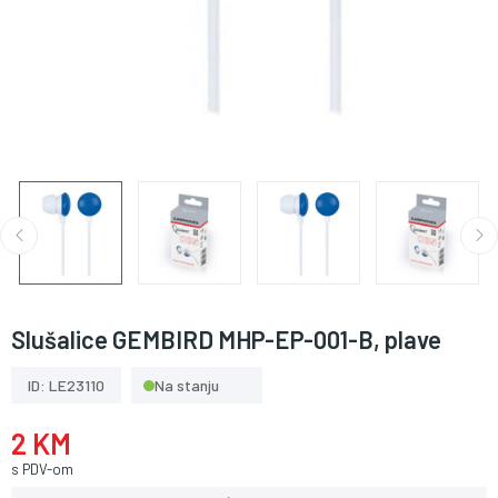
Slušalice GEMBIRD MHP-EP-001-B, plave
ID: LE23110
Na stanju
2 KM
s PDV-om