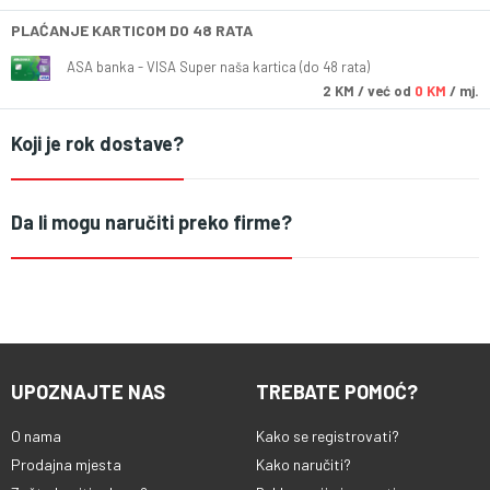
PLAĆANJE KARTICOM DO 48 RATA
ASA banka - VISA Super naša kartica (do 48 rata)
2
KM
/ već od
0 KM
/ mj.
Koji je rok dostave?
Da li mogu naručiti preko firme?
UPOZNAJTE NAS
TREBATE POMOĆ?
O nama
Kako se registrovati?
Prodajna mjesta
Kako naručiti?