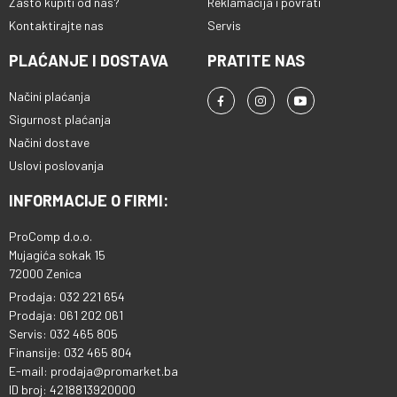
Zašto kupiti od nas?
Reklamacija i povrati
Kontaktirajte nas
Servis
PLAĆANJE I DOSTAVA
PRATITE NAS
Načini plaćanja
Sigurnost plaćanja
Načini dostave
Uslovi poslovanja
INFORMACIJE O FIRMI:
ProComp d.o.o.
Mujagića sokak 15
72000 Zenica
Prodaja: 032 221 654
Prodaja: 061 202 061
Servis: 032 465 805
Finansije: 032 465 804
E-mail: prodaja@promarket.ba
ID broj: 4218813920000