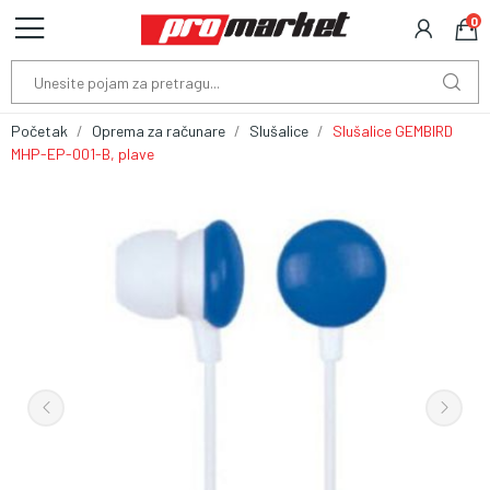
0
Početak
Oprema za računare
Slušalice
Slušalice GEMBIRD
MHP-EP-001-B, plave