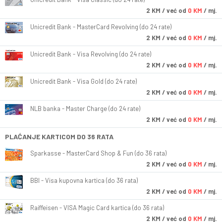
2
KM
/ već od
0 KM
/ mj.
Unicredit Bank - MasterCard Revolving (do 24 rate)
2
KM
/ već od
0 KM
/ mj.
Unicredit Bank - Visa Revolving (do 24 rate)
2
KM
/ već od
0 KM
/ mj.
Unicredit Bank - Visa Gold (do 24 rate)
2
KM
/ već od
0 KM
/ mj.
NLB banka - Master Charge (do 24 rate)
2
KM
/ već od
0 KM
/ mj.
PLAĆANJE KARTICOM DO 36 RATA
Sparkasse - MasterCard Shop & Fun (do 36 rata)
2
KM
/ već od
0 KM
/ mj.
BBI - Visa kupovna kartica (do 36 rata)
2
KM
/ već od
0 KM
/ mj.
Raiffeisen - VISA Magic Card kartica (do 36 rata)
2
KM
/ već od
0 KM
/ mj.