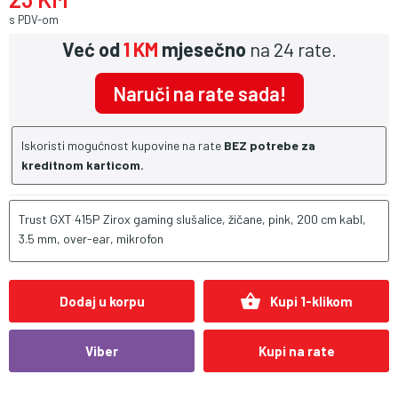
s PDV-om
Već od
1 KM
mjesečno
na 24 rate.
Naruči na rate sada!
Iskoristi mogućnost kupovine na rate
BEZ potrebe za
kreditnom karticom.
Trust GXT 415P Zirox gaming slušalice, žičane, pink, 200 cm kabl,
3.5 mm, over-ear, mikrofon
shopping_basket
Dodaj u korpu
Kupi 1-klikom
Viber
Kupi na rate