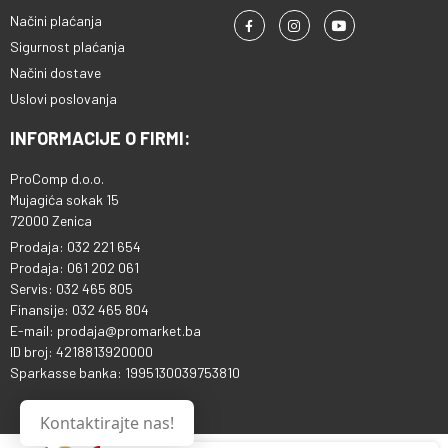
Načini plaćanja
Sigurnost plaćanja
Načini dostave
Uslovi poslovanja
INFORMACIJE O FIRMI:
ProComp d.o.o.
Mujagića sokak 15
72000 Zenica
Prodaja: 032 221 654
Prodaja: 061 202 061
Servis: 032 465 805
Finansije: 032 465 804
E-mail: prodaja@promarket.ba
ID broj: 4218813920000
Sparkasse banka: 1995130039753810
Kontaktirajte nas!