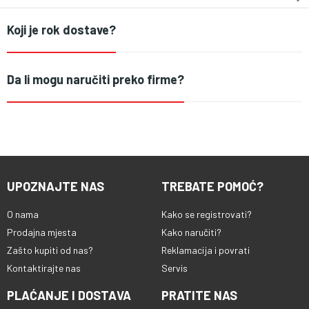
Koji je rok dostave?
Da li mogu naručiti preko firme?
UPOZNAJTE NAS
TREBATE POMOĆ?
O nama
Kako se registrovati?
Prodajna mjesta
Kako naručiti?
Zašto kupiti od nas?
Reklamacija i povrati
Kontaktirajte nas
Servis
PLAĆANJE I DOSTAVA
PRATITE NAS