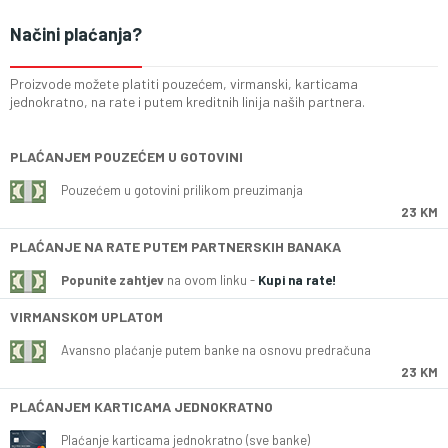
Načini plaćanja?
Proizvode možete platiti pouzećem, virmanski, karticama
jednokratno, na rate i putem kreditnih linija naših partnera.
PLAĆANJEM POUZEĆEM U GOTOVINI
Pouzećem u gotovini prilikom preuzimanja
23 KM
PLAĆANJE NA RATE PUTEM PARTNERSKIH BANAKA
Popunite zahtjev
na ovom linku -
Kupi na rate!
VIRMANSKOM UPLATOM
Avansno plaćanje putem banke na osnovu predračuna
23 KM
PLAĆANJEM KARTICAMA JEDNOKRATNO
Plaćanje karticama jednokratno (sve banke)