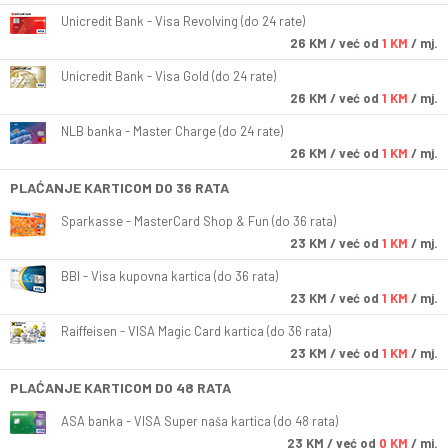
Unicredit Bank - Visa Revolving (do 24 rate)
26
KM
/ već od
1 KM
/ mj.
Unicredit Bank - Visa Gold (do 24 rate)
26
KM
/ već od
1 KM
/ mj.
NLB banka - Master Charge (do 24 rate)
26
KM
/ već od
1 KM
/ mj.
PLAĆANJE KARTICOM DO 36 RATA
Sparkasse - MasterCard Shop & Fun (do 36 rata)
23
KM
/ već od
1 KM
/ mj.
BBI - Visa kupovna kartica (do 36 rata)
23
KM
/ već od
1 KM
/ mj.
Raiffeisen - VISA Magic Card kartica (do 36 rata)
23
KM
/ već od
1 KM
/ mj.
PLAĆANJE KARTICOM DO 48 RATA
ASA banka - VISA Super naša kartica (do 48 rata)
23
KM
/ već od
0 KM
/ mj.