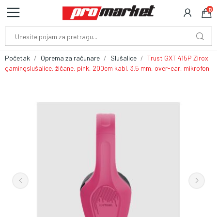
0
Početak
Oprema za računare
Slušalice
Trust GXT 415P Zirox
gamingslušalice, žičane, pink, 200cm kabl, 3.5 mm, over-ear, mikrofon