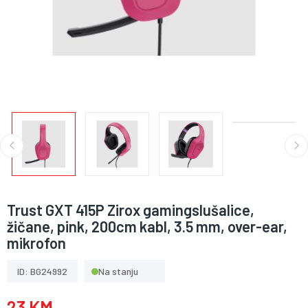
Trust GXT 415P Zirox gamingslušalice,
žičane, pink, 200cm kabl, 3.5 mm, over-ear,
mikrofon
ID: BG24992
Na stanju
23 KM