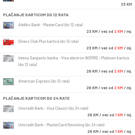
23 KM
PLAĆANJE KARTICOM DO 12 RATA
Addiko Bank - MasterCard (do 12 rata)
23
KM
/ već od
2 KM
/ mj.
Diners Club Plus kartica (do 12 rata)
23
KM
/ već od
2 KM
/ mj.
Intesa Sanpaolo banka - Visa electron INSPIRE i Platinum kartica
(do 12 rata)
26
KM
/ već od
2 KM
/ mj.
American Express (do 12 rata)
26
KM
/ već od
2 KM
/ mj.
PLAĆANJE KARTICOM DO 24 RATE
Unicredit Bank - Visa Classic (do 24 rate)
26
KM
/ već od
1 KM
/ mj.
Unicredit Bank - MasterCard Revolving (do 24 rate)
26
KM
/ već od
1 KM
/ mj.