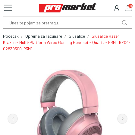
0
Početak
Oprema za računare
Slušalice
Slušalice Razer
Kraken - Multi-Platform Wired Gaming Headset - Quartz - FRML RZ04-
02830300-R3M1