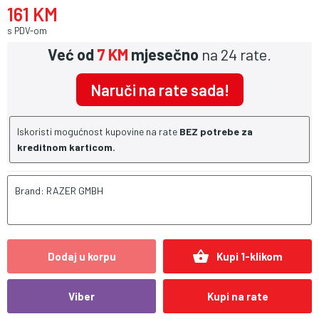
161 KM
s PDV-om
Već od
7 KM
mjesečno
na 24 rate.
Naruči na rate sada!
Iskoristi mogućnost kupovine na rate
BEZ potrebe za
kreditnom karticom.
Brand: RAZER GMBH
shopping_basket
Dodaj u korpu
Kupi 1-klikom
Viber
Kupi na rate