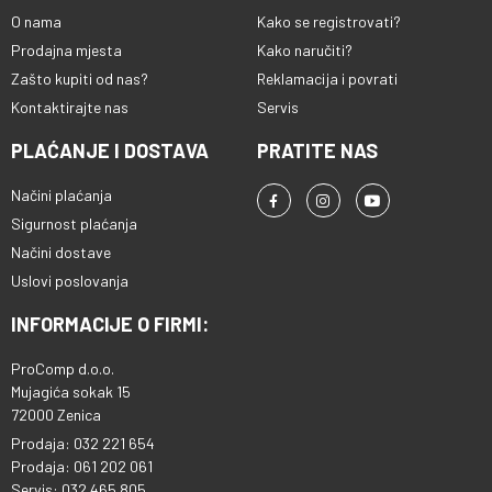
O nama
Kako se registrovati?
Prodajna mjesta
Kako naručiti?
Zašto kupiti od nas?
Reklamacija i povrati
Kontaktirajte nas
Servis
PLAĆANJE I DOSTAVA
PRATITE NAS
Načini plaćanja
Sigurnost plaćanja
Načini dostave
Uslovi poslovanja
INFORMACIJE O FIRMI:
ProComp d.o.o.
Mujagića sokak 15
72000 Zenica
Prodaja: 032 221 654
Prodaja: 061 202 061
Servis: 032 465 805