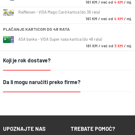
161
KM
/ već od
4 KM
/ mj.
Raiffeisen - VISA Magic Card kartica (do 36 rata)
161
KM
/ već od
4 KM
/ mj.
PLAĆANJE KARTICOM DO 48 RATA
ASA banka - VISA Super naša kartica (do 48 rata)
161
KM
/ već od
3 KM
/ mj.
Koji je rok dostave?
Da li mogu naručiti preko firme?
UPOZNAJTE NAS
TREBATE POMOĆ?