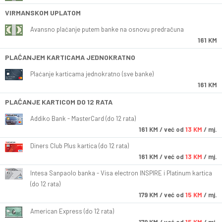
VIRMANSKOM UPLATOM
Avansno plaćanje putem banke na osnovu predračuna
161 KM
PLAĆANJEM KARTICAMA JEDNOKRATNO
Plaćanje karticama jednokratno (sve banke)
161 KM
PLAĆANJE KARTICOM DO 12 RATA
Addiko Bank - MasterCard (do 12 rata)
161
KM
/ već od
13 KM
/ mj.
Diners Club Plus kartica (do 12 rata)
161
KM
/ već od
13 KM
/ mj.
Intesa Sanpaolo banka - Visa electron INSPIRE i Platinum kartica
(do 12 rata)
179
KM
/ već od
15 KM
/ mj.
American Express (do 12 rata)