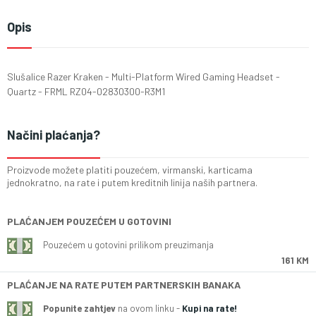
Opis
Slušalice Razer Kraken - Multi-Platform Wired Gaming Headset -
Quartz - FRML RZ04-02830300-R3M1
Načini plaćanja?
Proizvode možete platiti pouzećem, virmanski, karticama
jednokratno, na rate i putem kreditnih linija naših partnera.
PLAĆANJEM POUZEĆEM U GOTOVINI
Pouzećem u gotovini prilikom preuzimanja
161 KM
PLAĆANJE NA RATE PUTEM PARTNERSKIH BANAKA
Popunite zahtjev
na ovom linku -
Kupi na rate!