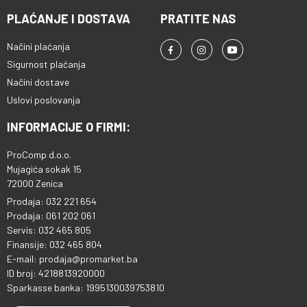
PLAĆANJE I DOSTAVA
PRATITE NAS
Načini plaćanja
Sigurnost plaćanja
Načini dostave
Uslovi poslovanja
INFORMACIJE O FIRMI:
ProComp d.o.o.
Mujagića sokak 15
72000 Zenica
Prodaja: 032 221 654
Prodaja: 061 202 061
Servis: 032 465 805
Finansije: 032 465 804
E-mail: prodaja@promarket.ba
ID broj: 4218813920000
Sparkasse banka: 1995130039753810