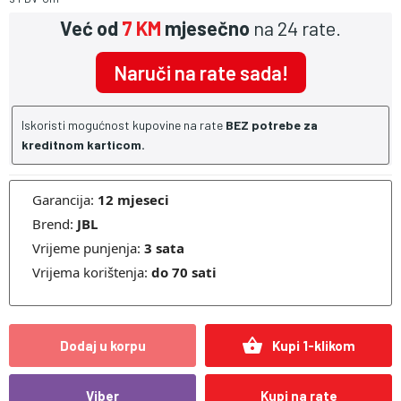
Već od
7 KM
mjesečno
na 24 rate.
Naruči na rate sada!
Iskoristi mogućnost kupovine na rate
BEZ potrebe za
kreditnom karticom.
Garancija:
12 mjeseci
Brend:
JBL
Vrijeme punjenja:
3
sata
Vrijema korištenja:
do 70
sati
shopping_basket
Dodaj u korpu
Kupi 1-klikom
Viber
Kupi na rate