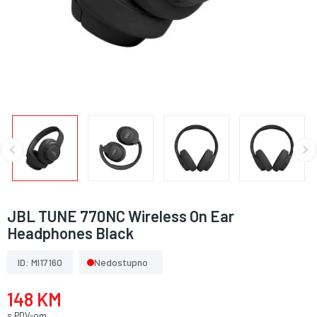
JBL TUNE 770NC Wireless On Ear
Headphones Black
ID: MI17160
Nedostupno
148 KM
s PDV-om