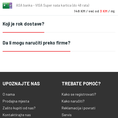
ASA banka - VISA Super naša kartica (do 48 rata)
148
KM
/ već od
3 KM
/ mj.
Koji je rok dostave?
Da li mogu naručiti preko firme?
UPOZNAJTE NAS
TREBATE POMOĆ?
O nama
Kako se registrovati?
Prodajna mjesta
Kako naručiti?
Zašto kupiti od nas?
Reklamacija i povrati
Kontaktirajte nas
Servis