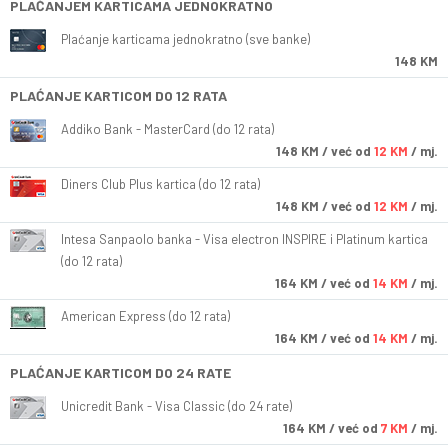
PLAĆANJEM KARTICAMA JEDNOKRATNO
Plaćanje karticama jednokratno (sve banke)
148 KM
PLAĆANJE KARTICOM DO 12 RATA
Addiko Bank - MasterCard (do 12 rata)
148
KM
/ već od
12 KM
/ mj.
Diners Club Plus kartica (do 12 rata)
148
KM
/ već od
12 KM
/ mj.
Intesa Sanpaolo banka - Visa electron INSPIRE i Platinum kartica
(do 12 rata)
164
KM
/ već od
14 KM
/ mj.
American Express (do 12 rata)
164
KM
/ već od
14 KM
/ mj.
PLAĆANJE KARTICOM DO 24 RATE
Unicredit Bank - Visa Classic (do 24 rate)
164
KM
/ već od
7 KM
/ mj.