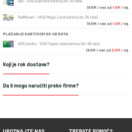
BBI - Visa kupovna kartica (do 36 rata)
19
KM
/ već od
1 KM
/ mj.
Raiffeisen - VISA Magic Card kartica (do 36 rata)
19
KM
/ već od
1 KM
/ mj.
PLAĆANJE KARTICOM DO 48 RATA
ASA banka - VISA Super naša kartica (do 48 rata)
19
KM
/ već od
0 KM
/ mj.
Koji je rok dostave?
Da li mogu naručiti preko firme?
UPOZNAJTE NAS
TREBATE POMOĆ?