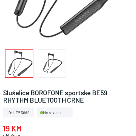
Slušalice BOROFONE sportske BE59
RHYTHM BLUETOOTH CRNE
ID: LE53969
Na stanju
19 KM
s PDV-om