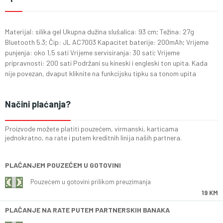
Materijal: silika gel Ukupna dužina slušalica: 93 cm; Težina: 27g
Bluetooth 5.3; Čip: JL AC7003 Kapacitet baterije: 200mAh; Vrijeme
punjenja: oko 1,5 sati Vrijeme servisiranja: 30 sati; Vrijeme
pripravnosti: 200 sati Podržani su kineski i engleski ton upita. Kada
nije povezan, dvaput kliknite na funkcijsku tipku sa tonom upita
Načini plaćanja?
Proizvode možete platiti pouzećem, virmanski, karticama
jednokratno, na rate i putem kreditnih linija naših partnera.
PLAĆANJEM POUZEĆEM U GOTOVINI
Pouzećem u gotovini prilikom preuzimanja
19 KM
PLAĆANJE NA RATE PUTEM PARTNERSKIH BANAKA