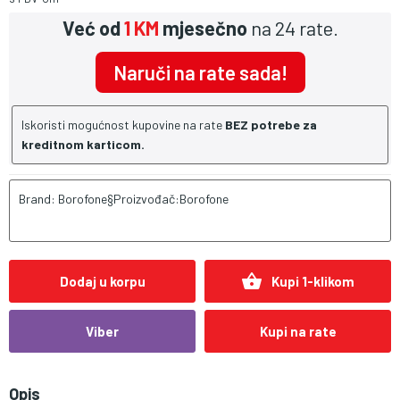
Već od
1 KM
mjesečno
na 24 rate.
Naruči na rate sada!
Iskoristi mogućnost kupovine na rate
BEZ potrebe za
kreditnom karticom.
Brand: Borofone§Proizvođač:Borofone
shopping_basket
Dodaj u korpu
Kupi 1-klikom
Viber
Kupi na rate
Opis