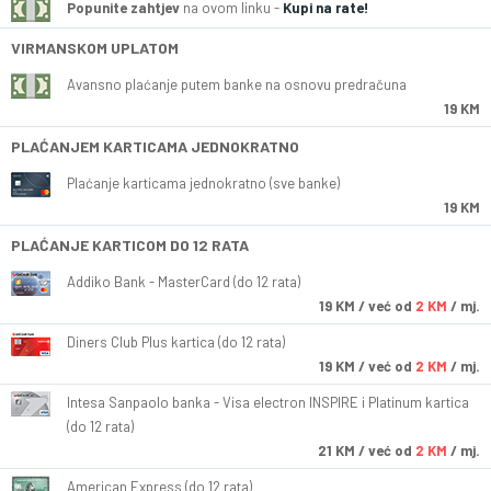
Popunite zahtjev
na ovom linku -
Kupi na rate!
VIRMANSKOM UPLATOM
Avansno plaćanje putem banke na osnovu predračuna
19 KM
PLAĆANJEM KARTICAMA JEDNOKRATNO
Plaćanje karticama jednokratno (sve banke)
19 KM
PLAĆANJE KARTICOM DO 12 RATA
Addiko Bank - MasterCard (do 12 rata)
19
KM
/ već od
2 KM
/ mj.
Diners Club Plus kartica (do 12 rata)
19
KM
/ već od
2 KM
/ mj.
Intesa Sanpaolo banka - Visa electron INSPIRE i Platinum kartica
(do 12 rata)
21
KM
/ već od
2 KM
/ mj.
American Express (do 12 rata)