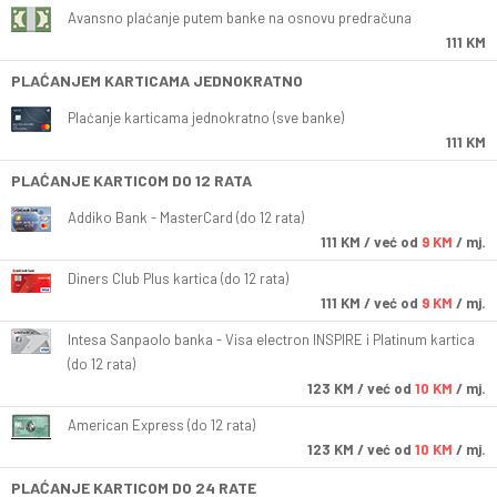
Avansno plaćanje putem banke na osnovu predračuna
111 KM
PLAĆANJEM KARTICAMA JEDNOKRATNO
Plaćanje karticama jednokratno (sve banke)
111 KM
PLAĆANJE KARTICOM DO 12 RATA
Addiko Bank - MasterCard (do 12 rata)
111
KM
/ već od
9 KM
/ mj.
Diners Club Plus kartica (do 12 rata)
111
KM
/ već od
9 KM
/ mj.
Intesa Sanpaolo banka - Visa electron INSPIRE i Platinum kartica
(do 12 rata)
123
KM
/ već od
10 KM
/ mj.
American Express (do 12 rata)
123
KM
/ već od
10 KM
/ mj.
PLAĆANJE KARTICOM DO 24 RATE