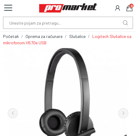
0
Početak
Oprema za računare
Slušalice
Logitech Slušalice sa
mikrofonom H570e USB