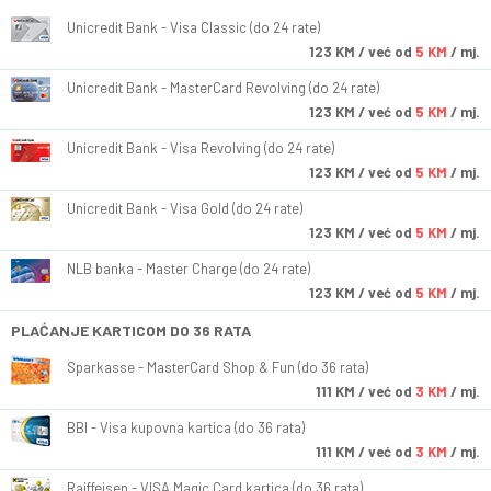
Unicredit Bank - Visa Classic (do 24 rate)
123
KM
/ već od
5 KM
/ mj.
Unicredit Bank - MasterCard Revolving (do 24 rate)
123
KM
/ već od
5 KM
/ mj.
Unicredit Bank - Visa Revolving (do 24 rate)
123
KM
/ već od
5 KM
/ mj.
Unicredit Bank - Visa Gold (do 24 rate)
123
KM
/ već od
5 KM
/ mj.
NLB banka - Master Charge (do 24 rate)
123
KM
/ već od
5 KM
/ mj.
PLAĆANJE KARTICOM DO 36 RATA
Sparkasse - MasterCard Shop & Fun (do 36 rata)
111
KM
/ već od
3 KM
/ mj.
BBI - Visa kupovna kartica (do 36 rata)
111
KM
/ već od
3 KM
/ mj.
Raiffeisen - VISA Magic Card kartica (do 36 rata)