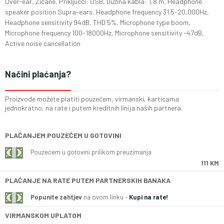
Over-ear, Žičane, Priključci: USB, Dužina kabla: 1,8 m, Headphone
speaker position Supra-ears, Headphone frequency 31.5-20,000Hz,
Headphone sensitivity 94dB, THD 5%, Microphone type boom,
Microphone frequency 100-18000Hz, Microphone sensitivity -47dB,
Active noise cancellation
Načini plaćanja?
Proizvode možete platiti pouzećem, virmanski, karticama
jednokratno, na rate i putem kreditnih linija naših partnera.
PLAĆANJEM POUZEĆEM U GOTOVINI
Pouzećem u gotovini prilikom preuzimanja
111 KM
PLAĆANJE NA RATE PUTEM PARTNERSKIH BANAKA
Popunite zahtjev
na ovom linku -
Kupi na rate!
VIRMANSKOM UPLATOM