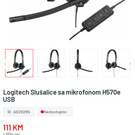
Logitech Slušalice sa mikrofonom H570e
USB
ID: AD29285
Nedostupno
111 KM
s PDV-om