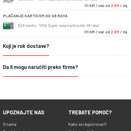
111
KM
/ već od
3 KM
/ mj.
PLAĆANJE KARTICOM DO 48 RATA
ASA banka - VISA Super naša kartica (do 48 rata)
111
KM
/ već od
2 KM
/ mj.
Koji je rok dostave?
Da li mogu naručiti preko firme?
UPOZNAJTE NAS
TREBATE POMOĆ?
O nama
Kako se registrovati?