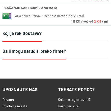
PLAĆANJE KARTICOM DO 48 RATA
ASA banka - VISA Super naša kartica (do 48 rata)
111
KM
/ već od
2 KM
/ mj.
Koji je rok dostave?
Da li mogu naručiti preko firme?
UPOZNAJTE NAS
TREBATE POMOĆ?
O nama
Kako se registrovati?
Prodajna mjesta
Kako naručiti?