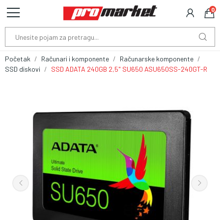
0
Početak
Računari i komponente
Računarske komponente
SSD diskovi
SSD ADATA 240GB 2,5" SU650 ASU650SS-240GT-R