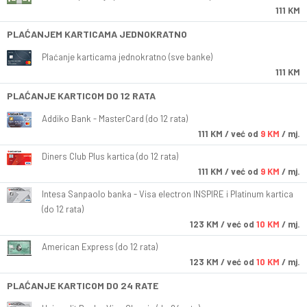
111 KM
PLAĆANJEM KARTICAMA JEDNOKRATNO
Plaćanje karticama jednokratno (sve banke)
111 KM
PLAĆANJE KARTICOM DO 12 RATA
Addiko Bank - MasterCard (do 12 rata)
111
KM
/ već od
9 KM
/ mj.
Diners Club Plus kartica (do 12 rata)
111
KM
/ već od
9 KM
/ mj.
Intesa Sanpaolo banka - Visa electron INSPIRE i Platinum kartica
(do 12 rata)
123
KM
/ već od
10 KM
/ mj.
American Express (do 12 rata)
123
KM
/ već od
10 KM
/ mj.
PLAĆANJE KARTICOM DO 24 RATE