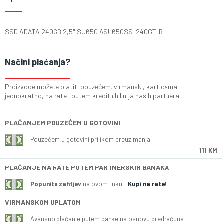
SSD ADATA 240GB 2,5" SU650 ASU650SS-240GT-R
Načini plaćanja?
Proizvode možete platiti pouzećem, virmanski, karticama
jednokratno, na rate i putem kreditnih linija naših partnera.
PLAĆANJEM POUZEĆEM U GOTOVINI
Pouzećem u gotovini prilikom preuzimanja
111 KM
PLAĆANJE NA RATE PUTEM PARTNERSKIH BANAKA
Popunite zahtjev
na ovom linku -
Kupi na rate!
VIRMANSKOM UPLATOM
Avansno plaćanje putem banke na osnovu predračuna