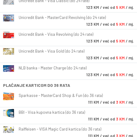
Unicredit Bank - Visa Classic (do 24 rate)
123
KM
/ već od
5 KM
/ mj.
Unicredit Bank - MasterCard Revolving (do 24 rate)
123
KM
/ već od
5 KM
/ mj.
Unicredit Bank - Visa Revolving (do 24 rate)
123
KM
/ već od
5 KM
/ mj.
Unicredit Bank - Visa Gold (do 24 rate)
123
KM
/ već od
5 KM
/ mj.
NLB banka - Master Charge (do 24 rate)
123
KM
/ već od
5 KM
/ mj.
PLAĆANJE KARTICOM DO 36 RATA
Sparkasse - MasterCard Shop & Fun (do 36 rata)
111
KM
/ već od
3 KM
/ mj.
BBI - Visa kupovna kartica (do 36 rata)
111
KM
/ već od
3 KM
/ mj.
Raiffeisen - VISA Magic Card kartica (do 36 rata)
111
KM
/ već od
3 KM
/ mj.