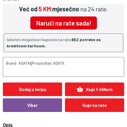
Već od
5 KM
mjesečno
na 24 rate.
Naruči na rate sada!
Iskoristi mogućnost kupovine na rate
BEZ potrebe za
kreditnom karticom.
Brand: ADATA§Proizvođač:ADATA
shopping_basket
Dodaj u korpu
Kupi 1-klikom
Viber
Kupi na rate
Opis