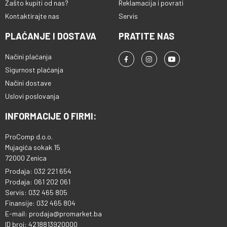
Zašto kupiti od nas?
Reklamacija i povrati
Kontaktirajte nas
Servis
PLAĆANJE I DOSTAVA
PRATITE NAS
Načini plaćanja
Sigurnost plaćanja
Načini dostave
Uslovi poslovanja
INFORMACIJE O FIRMI:
ProComp d.o.o.
Mujagića sokak 15
72000 Zenica
Prodaja: 032 221 654
Prodaja: 061 202 061
Servis: 032 465 805
Finansije: 032 465 804
E-mail: prodaja@promarket.ba
ID broj: 4218813920000