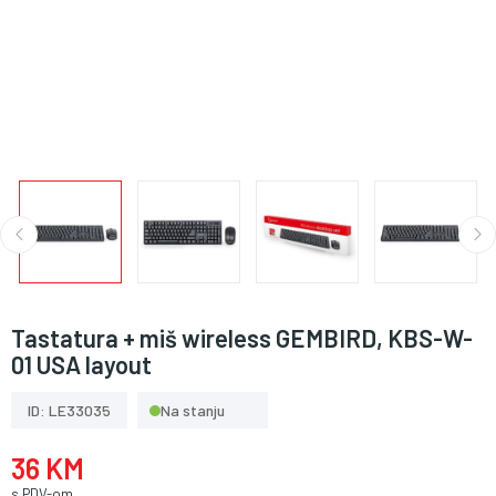
Tastatura + miš wireless GEMBIRD, KBS-W-
01 USA layout
ID: LE33035
Na stanju
36 KM
s PDV-om