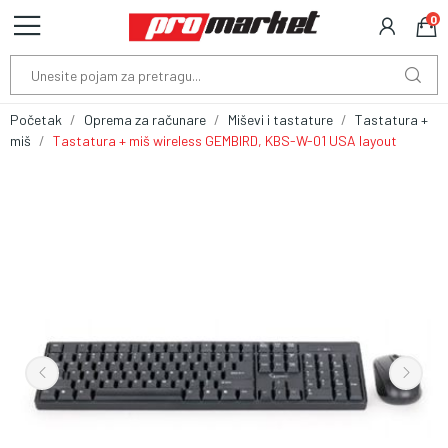
0
Početak
Oprema za računare
Miševi i tastature
Tastatura +
miš
Tastatura + miš wireless GEMBIRD, KBS-W-01 USA layout