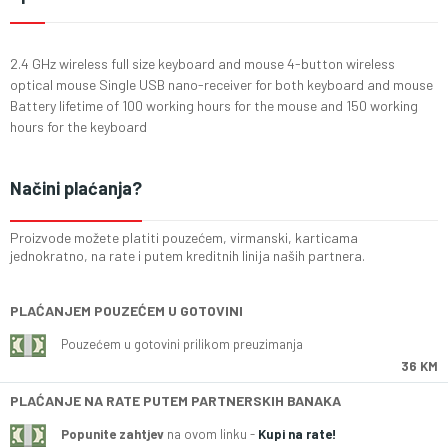
2.4 GHz wireless full size keyboard and mouse 4-button wireless
optical mouse Single USB nano-receiver for both keyboard and mouse
Battery lifetime of 100 working hours for the mouse and 150 working
hours for the keyboard
Načini plaćanja?
Proizvode možete platiti pouzećem, virmanski, karticama
jednokratno, na rate i putem kreditnih linija naših partnera.
PLAĆANJEM POUZEĆEM U GOTOVINI
Pouzećem u gotovini prilikom preuzimanja
36 KM
PLAĆANJE NA RATE PUTEM PARTNERSKIH BANAKA
Popunite zahtjev
na ovom linku -
Kupi na rate!