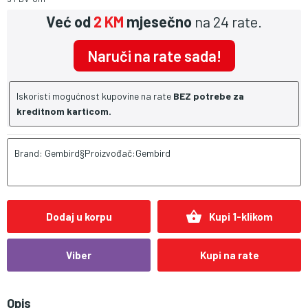
Već od
2 KM
mjesečno
na 24 rate.
Naruči na rate sada!
Iskoristi mogućnost kupovine na rate
BEZ potrebe za
kreditnom karticom.
Brand: Gembird§Proizvođač:Gembird
shopping_basket
Dodaj u korpu
Kupi 1-klikom
Viber
Kupi na rate
Opis