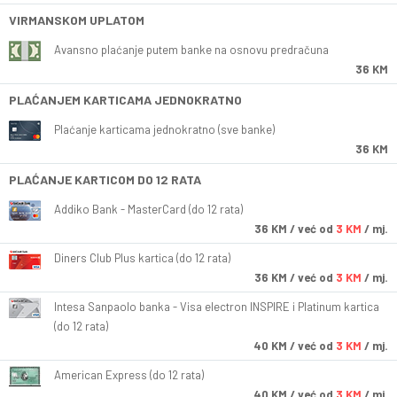
VIRMANSKOM UPLATOM
Avansno plaćanje putem banke na osnovu predračuna
36 KM
PLAĆANJEM KARTICAMA JEDNOKRATNO
Plaćanje karticama jednokratno (sve banke)
36 KM
PLAĆANJE KARTICOM DO 12 RATA
Addiko Bank - MasterCard (do 12 rata)
36
KM
/ već od
3 KM
/ mj.
Diners Club Plus kartica (do 12 rata)
36
KM
/ već od
3 KM
/ mj.
Intesa Sanpaolo banka - Visa electron INSPIRE i Platinum kartica
(do 12 rata)
40
KM
/ već od
3 KM
/ mj.
American Express (do 12 rata)
40
KM
/ već od
3 KM
/ mj.