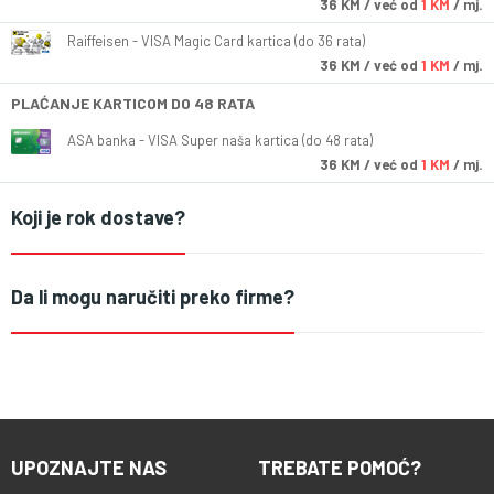
36
KM
/ već od
1 KM
/ mj.
Raiffeisen - VISA Magic Card kartica (do 36 rata)
36
KM
/ već od
1 KM
/ mj.
PLAĆANJE KARTICOM DO 48 RATA
ASA banka - VISA Super naša kartica (do 48 rata)
36
KM
/ već od
1 KM
/ mj.
Koji je rok dostave?
Da li mogu naručiti preko firme?
UPOZNAJTE NAS
TREBATE POMOĆ?