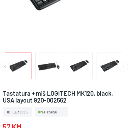
Tastatura + miš LOGITECH MK120, black,
USA layout 920-002562
ID: LE39995
Na stanju
57 KM