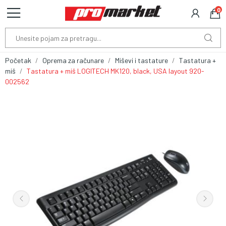
0
Početak
Oprema za računare
Miševi i tastature
Tastatura +
miš
Tastatura + miš LOGITECH MK120, black, USA layout 920-
002562