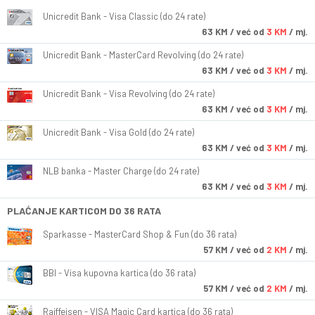
Unicredit Bank - Visa Classic (do 24 rate)
63
KM
/ već od
3 KM
/ mj.
Unicredit Bank - MasterCard Revolving (do 24 rate)
63
KM
/ već od
3 KM
/ mj.
Unicredit Bank - Visa Revolving (do 24 rate)
63
KM
/ već od
3 KM
/ mj.
Unicredit Bank - Visa Gold (do 24 rate)
63
KM
/ već od
3 KM
/ mj.
NLB banka - Master Charge (do 24 rate)
63
KM
/ već od
3 KM
/ mj.
PLAĆANJE KARTICOM DO 36 RATA
Sparkasse - MasterCard Shop & Fun (do 36 rata)
57
KM
/ već od
2 KM
/ mj.
BBI - Visa kupovna kartica (do 36 rata)
57
KM
/ već od
2 KM
/ mj.
Raiffeisen - VISA Magic Card kartica (do 36 rata)