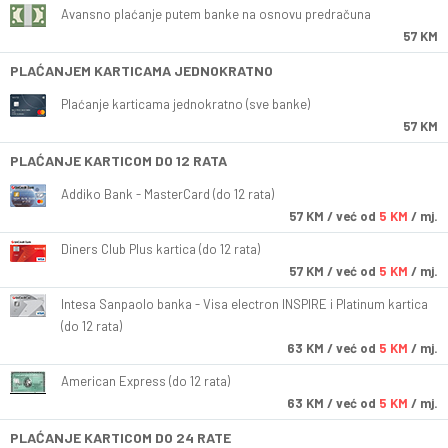
Avansno plaćanje putem banke na osnovu predračuna
57 KM
PLAĆANJEM KARTICAMA JEDNOKRATNO
Plaćanje karticama jednokratno (sve banke)
57 KM
PLAĆANJE KARTICOM DO 12 RATA
Addiko Bank - MasterCard (do 12 rata)
57
KM
/ već od
5 KM
/ mj.
Diners Club Plus kartica (do 12 rata)
57
KM
/ već od
5 KM
/ mj.
Intesa Sanpaolo banka - Visa electron INSPIRE i Platinum kartica
(do 12 rata)
63
KM
/ već od
5 KM
/ mj.
American Express (do 12 rata)
63
KM
/ već od
5 KM
/ mj.
PLAĆANJE KARTICOM DO 24 RATE