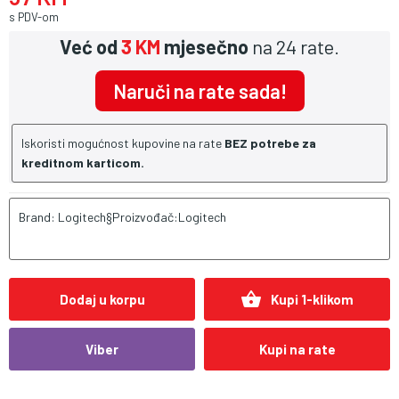
s PDV-om
Već od
3 KM
mjesečno
na 24 rate.
Naruči na rate sada!
Iskoristi mogućnost kupovine na rate
BEZ potrebe za
kreditnom karticom.
Brand: Logitech§Proizvođač:Logitech
shopping_basket
Dodaj u korpu
Kupi 1-klikom
Viber
Kupi na rate