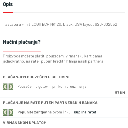
Opis
Tastatura + miš LOGITECH MK120, black, USA layout 920-002562
Načini plaćanja?
Proizvode možete platiti pouzećem, virmanski, karticama
jednokratno, na rate i putem kreditnih linija naših partnera.
PLAĆANJEM POUZEĆEM U GOTOVINI
Pouzećem u gotovini prilikom preuzimanja
57 KM
PLAĆANJE NA RATE PUTEM PARTNERSKIH BANAKA
Popunite zahtjev
na ovom linku -
Kupi na rate!
VIRMANSKOM UPLATOM