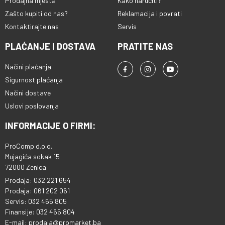
Prodajna mjesta
Kako naručiti?
Zašto kupiti od nas?
Reklamacija i povrati
Kontaktirajte nas
Servis
PLAĆANJE I DOSTAVA
PRATITE NAS
Načini plaćanja
Sigurnost plaćanja
Načini dostave
Uslovi poslovanja
INFORMACIJE O FIRMI:
ProComp d.o.o.
Mujagića sokak 15
72000 Zenica
Prodaja: 032 221 654
Prodaja: 061 202 061
Servis: 032 465 805
Finansije: 032 465 804
E-mail: prodaja@promarket.ba