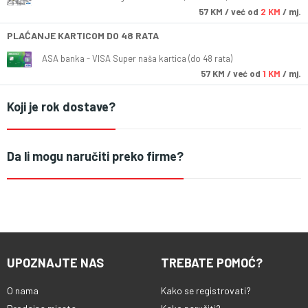
57
KM
/ već od
2 KM
/ mj.
PLAĆANJE KARTICOM DO 48 RATA
ASA banka - VISA Super naša kartica (do 48 rata)
57
KM
/ već od
1 KM
/ mj.
Koji je rok dostave?
Da li mogu naručiti preko firme?
UPOZNAJTE NAS
TREBATE POMOĆ?
O nama
Kako se registrovati?