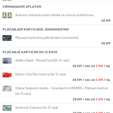
VIRMANSKOM UPLATOM
Avansno plaćanje putem banke na osnovu predračuna
26 KM
PLAĆANJEM KARTICAMA JEDNOKRATNO
Plaćanje karticama jednokratno (sve banke)
26 KM
PLAĆANJE KARTICOM DO 12 RATA
Addiko Bank - MasterCard (do 12 rata)
26
KM
/ već od
2 KM
/ mj.
Diners Club Plus kartica (do 12 rata)
26
KM
/ već od
2 KM
/ mj.
Intesa Sanpaolo banka - Visa electron INSPIRE i Platinum kartica
(do 12 rata)
29
KM
/ već od
2 KM
/ mj.
American Express (do 12 rata)