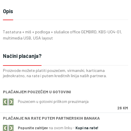
Opis
Tastatura + miš + podloga + slušalice office GEMBIRD, KBS-UO4-01,
multimedia USB, USA layout
Načini plaćanja?
Proizvode možete platiti pouzećem, virmanski, karticama
jednokratno, na rate i putem kreditnih linija naših partnera.
PLAĆANJEM POUZEĆEM U GOTOVINI
Pouzećem u gotovini prilikom preuzimanja
26 KM
PLAĆANJE NA RATE PUTEM PARTNERSKIH BANAKA
Popunite zahtjev
na ovom linku -
Kupi na rate!