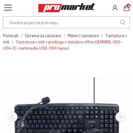
0
Početak
Oprema za računare
Miševi i tastature
Tastatura +
miš
Tastatura + miš + podloga + slušalice office GEMBIRD, KBS-
UO4-01, multimedia USB, USA layout