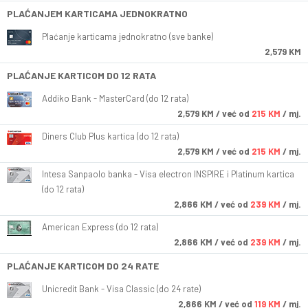
PLAĆANJEM KARTICAMA JEDNOKRATNO
Plaćanje karticama jednokratno (sve banke)
2,579 KM
PLAĆANJE KARTICOM DO 12 RATA
Addiko Bank - MasterCard (do 12 rata)
2,579
KM
/ već od
215 KM
/ mj.
Diners Club Plus kartica (do 12 rata)
2,579
KM
/ već od
215 KM
/ mj.
Intesa Sanpaolo banka - Visa electron INSPIRE i Platinum kartica
(do 12 rata)
2,866
KM
/ već od
239 KM
/ mj.
American Express (do 12 rata)
2,866
KM
/ već od
239 KM
/ mj.
PLAĆANJE KARTICOM DO 24 RATE
Unicredit Bank - Visa Classic (do 24 rate)
2,866
KM
/ već od
119 KM
/ mj.