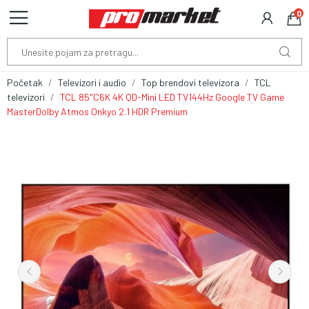
0
Početak
Televizori i audio
Top brendovi televizora
TCL
televizori
TCL 85"C6K 4K QD-Mini LED TV144Hz Google TV Game
MasterDolby Atmos Onkyo 2.1 HDR Premium