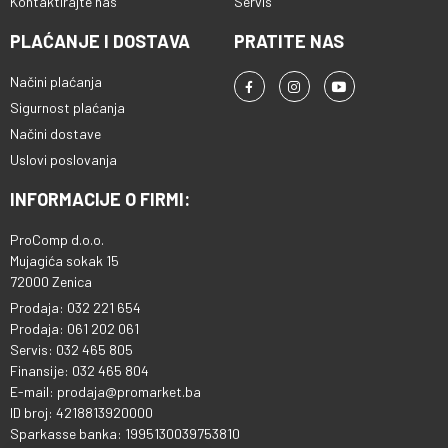
Kontaktirajte nas
Servis
PLAĆANJE I DOSTAVA
PRATITE NAS
Načini plaćanja
Sigurnost plaćanja
Načini dostave
Uslovi poslovanja
INFORMACIJE O FIRMI:
ProComp d.o.o.
Mujagića sokak 15
72000 Zenica
Prodaja: 032 221 654
Prodaja: 061 202 061
Servis: 032 465 805
Finansije: 032 465 804
E-mail: prodaja@promarket.ba
ID broj: 4218813920000
Sparkasse banka: 1995130039753810