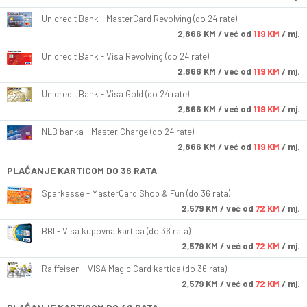
Unicredit Bank - MasterCard Revolving (do 24 rate)
2,866
KM
/ već od
119 KM
/ mj.
Unicredit Bank - Visa Revolving (do 24 rate)
2,866
KM
/ već od
119 KM
/ mj.
Unicredit Bank - Visa Gold (do 24 rate)
2,866
KM
/ već od
119 KM
/ mj.
NLB banka - Master Charge (do 24 rate)
2,866
KM
/ već od
119 KM
/ mj.
PLAĆANJE KARTICOM DO 36 RATA
Sparkasse - MasterCard Shop & Fun (do 36 rata)
2,579
KM
/ već od
72 KM
/ mj.
BBI - Visa kupovna kartica (do 36 rata)
2,579
KM
/ već od
72 KM
/ mj.
Raiffeisen - VISA Magic Card kartica (do 36 rata)
2,579
KM
/ već od
72 KM
/ mj.