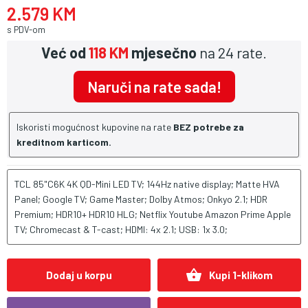
2.579 KM
s PDV-om
Već od
118 KM
mjesečno
na 24 rate.
Naruči na rate sada!
Iskoristi mogućnost kupovine na rate
BEZ potrebe za
kreditnom karticom.
TCL 85"C6K 4K QD-Mini LED TV; 144Hz native display; Matte HVA
Panel; Google TV; Game Master; Dolby Atmos; Onkyo 2.1; HDR
Premium; HDR10+ HDR10 HLG; Netflix Youtube Amazon Prime Apple
TV; Chromecast & T-cast; HDMI: 4x 2.1; USB: 1x 3.0;
shopping_basket
Dodaj u korpu
Kupi 1-klikom