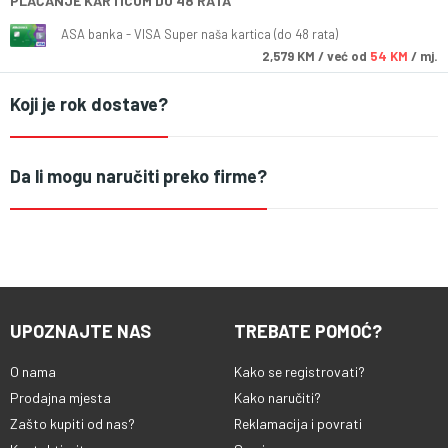
PLAĆANJE KARTICOM DO 48 RATA
ASA banka - VISA Super naša kartica (do 48 rata)
2,579
KM
/ već od
54 KM
/ mj.
Koji je rok dostave?
Da li mogu naručiti preko firme?
UPOZNAJTE NAS
TREBATE POMOĆ?
O nama
Kako se registrovati?
Prodajna mjesta
Kako naručiti?
Zašto kupiti od nas?
Reklamacija i povrati