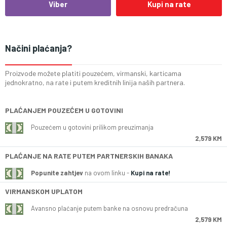
Viber
Kupi na rate
Načini plaćanja?
Proizvode možete platiti pouzećem, virmanski, karticama
jednokratno, na rate i putem kreditnih linija naših partnera.
PLAĆANJEM POUZEĆEM U GOTOVINI
Pouzećem u gotovini prilikom preuzimanja
2,579 KM
PLAĆANJE NA RATE PUTEM PARTNERSKIH BANAKA
Popunite zahtjev
na ovom linku -
Kupi na rate!
VIRMANSKOM UPLATOM
Avansno plaćanje putem banke na osnovu predračuna
2,579 KM