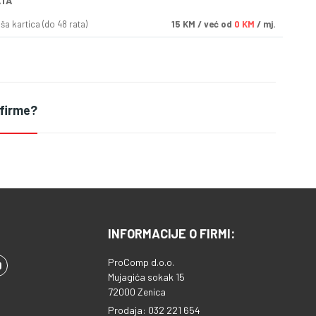
ATA
a kartica (do 48 rata)
15
KM
/ već od
0 KM
/ mj.
 firme?
INFORMACIJE O FIRMI:
ProComp d.o.o.
Mujagića sokak 15
72000 Zenica
Prodaja: 032 221 654