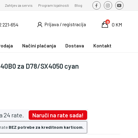
Zahtjev za servis
Program lojalnosti
Blog
0
Prijava / registracija
2 221-654
0 KM
rodaja
Načini plaćanja
Dostava
Kontakt
240B0 za D78/SX4050 cyan
a 24 rate.
Naruči na rate sada!
 rate
BEZ potrebe za kreditnom karticom.