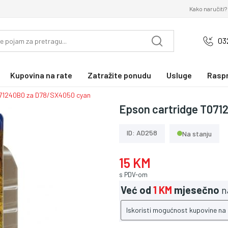
Kako naručiti?
03
Kupovina na rate
Zatražite ponudu
Usluge
Rasp
071240B0 za D78/SX4050 cyan
Epson cartridge T071
ID: AD258
Na stanju
15 KM
s PDV-om
Već od
1 KM
mjesečno
n
Iskoristi mogućnost kupovine na