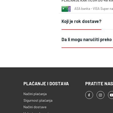
PLAĆANJE KARTICOM DO 48 R
ASA banka - VISA Super naš
Koji je rok dostave?
Da li mogu naručiti preko
PLAĆANJE I DOSTAVA
PRATITE NAS
Načini plaćanja
Sigurnost plaćanja
Načini dostave