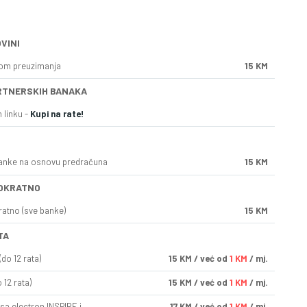
VINI
kom preuzimanja
15 KM
RTNERSKIH BANAKA
 linku -
Kupi na rate!
anke na osnovu predračuna
15 KM
OKRATNO
ratno (sve banke)
15 KM
TA
do 12 rata)
15
KM
/ već od
1 KM
/ mj.
 12 rata)
15
KM
/ već od
1 KM
/ mj.
sa electron INSPIRE i
17
KM
/ već od
1 KM
/ mj.