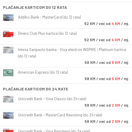
PLAĆANJE KARTICOM DO 12 RATA
Addiko Bank - MasterCard (do 12 rata)
52
KM
/ već od
4 KM
/ mj.
Diners Club Plus kartica (do 12 rata)
52
KM
/ već od
4 KM
/ mj.
Intesa Sanpaolo banka - Visa electron INSPIRE i Platinum kartica
(do 12 rata)
58
KM
/ već od
5 KM
/ mj.
American Express (do 12 rata)
58
KM
/ već od
5 KM
/ mj.
PLAĆANJE KARTICOM DO 24 RATE
Unicredit Bank - Visa Classic (do 24 rate)
58
KM
/ već od
2 KM
/ mj.
Unicredit Bank - MasterCard Revolving (do 24 rate)
58
KM
/ već od
2 KM
/ mj.
Unicredit Bank - Visa Revolving (do 24 rate)