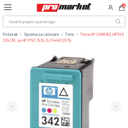
0
Početak
Oprema za računare
Tinte
Tinta HP C9361EE HP342
COLOR, za HP PSC 1510, DJ 5440/2575