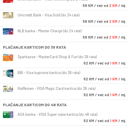
58
KM
/ već od
2 KM
/ mj.
Unicredit Bank - Visa Gold (do 24 rate)
58
KM
/ već od
2 KM
/ mj.
NLB banka - Master Charge (do 24 rate)
58
KM
/ već od
2 KM
/ mj.
PLAĆANJE KARTICOM DO 36 RATA
Sparkasse - MasterCard Shop & Fun (do 36 rata)
52
KM
/ već od
1 KM
/ mj.
BBI - Visa kupovna kartica (do 36 rata)
52
KM
/ već od
1 KM
/ mj.
Raiffeisen - VISA Magic Card kartica (do 36 rata)
52
KM
/ već od
1 KM
/ mj.
PLAĆANJE KARTICOM DO 48 RATA
ASA banka - VISA Super naša kartica (do 48 rata)
52
KM
/ već od
1 KM
/ mj.