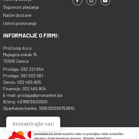
Sigurnost plaćanja
Načini dostave
Uslovi poslovanja
INFORMACIJE O FIRMI:
ProComp d.o.o.
Mujagića sokak 15
72000 Zenica
Prodaja: 032 221 654
Prodaja: 061 202 061
Servis: 032 465 805
Finansije: 032 465 804
E-mail: prodaja@promarket.ba
ID broj: 4218813920000
Sparkasse banka: 1995130039753810
Kontaktirajte nas!
promarket.ba koristi kolačiće kako bi poboljšao Vaše korisničko
iskustvo i funkcionalnost stranice.
Pravila "kolačića"