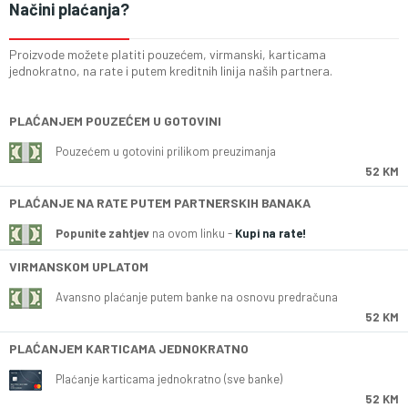
Načini plaćanja?
Proizvode možete platiti pouzećem, virmanski, karticama
jednokratno, na rate i putem kreditnih linija naših partnera.
PLAĆANJEM POUZEĆEM U GOTOVINI
Pouzećem u gotovini prilikom preuzimanja
52 KM
PLAĆANJE NA RATE PUTEM PARTNERSKIH BANAKA
Popunite zahtjev
na ovom linku -
Kupi na rate!
VIRMANSKOM UPLATOM
Avansno plaćanje putem banke na osnovu predračuna
52 KM
PLAĆANJEM KARTICAMA JEDNOKRATNO
Plaćanje karticama jednokratno (sve banke)
52 KM