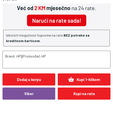
Već od
2 KM
mjesečno
na 24 rate.
Naruči na rate sada!
Iskoristi mogućnost kupovine na rate
BEZ potrebe za
kreditnom karticom.
Brand: HP§Proizvođač:HP
shopping_basket
Dodaj u korpu
Kupi 1-klikom
Viber
Kupi na rate