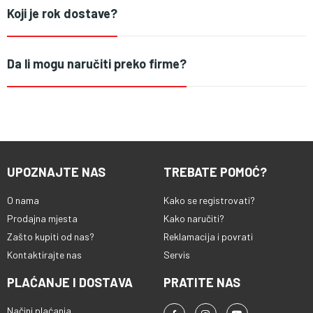
Koji je rok dostave?
Da li mogu naručiti preko firme?
UPOZNAJTE NAS
TREBATE POMOĆ?
O nama
Kako se registrovati?
Prodajna mjesta
Kako naručiti?
Zašto kupiti od nas?
Reklamacija i povrati
Kontaktirajte nas
Servis
PLAĆANJE I DOSTAVA
PRATITE NAS
Načini plaćanja