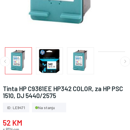
Tinta HP C9361EE HP342 COLOR, za HP PSC
1510, DJ 5440/2575
ID: LE9471
Na stanju
52 KM
s PDV-om