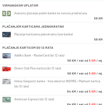
VIRMANSKOM UPLATOM
Avansno plaćanje putem banke na osnovu predračuna
58 KM
PLAĆANJEM KARTICAMA JEDNOKRATNO
Plaćanje karticama jednokratno (sve banke)
58 KM
PLAĆANJE KARTICOM DO 12 RATA
Addiko Bank - MasterCard (do 12 rata)
58
KM
/ već od
5 KM
/ mj.
Diners Club Plus kartica (do 12 rata)
58
KM
/ već od
5 KM
/ mj.
Intesa Sanpaolo banka - Visa electron INSPIRE i Platinum kartica
(do 12 rata)
64
KM
/ već od
5 KM
/ mj.
American Express (do 12 rata)
64
KM
/ već od
5 KM
/ mj.