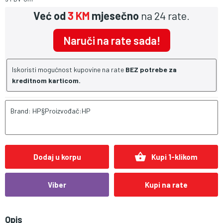
Već od
3 KM
mjesečno
na 24 rate.
Naruči na rate sada!
Iskoristi mogućnost kupovine na rate
BEZ potrebe za
kreditnom karticom.
Brand: HP§Proizvođač:HP
shopping_basket
Dodaj u korpu
Kupi 1-klikom
Viber
Kupi na rate
Opis