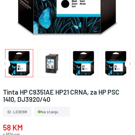
Tinta HP C9351AE HP21 CRNA, za HP PSC
1410, DJ3920/40
ID: LE9098
Na stanju
58 KM
s PDV-om