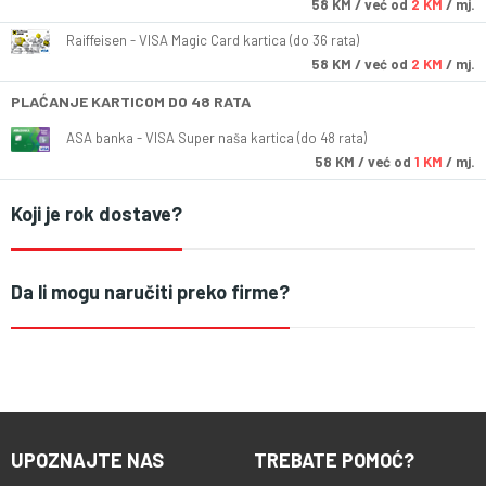
58
KM
/ već od
2 KM
/ mj.
Raiffeisen - VISA Magic Card kartica (do 36 rata)
58
KM
/ već od
2 KM
/ mj.
PLAĆANJE KARTICOM DO 48 RATA
ASA banka - VISA Super naša kartica (do 48 rata)
58
KM
/ već od
1 KM
/ mj.
Koji je rok dostave?
Da li mogu naručiti preko firme?
UPOZNAJTE NAS
TREBATE POMOĆ?