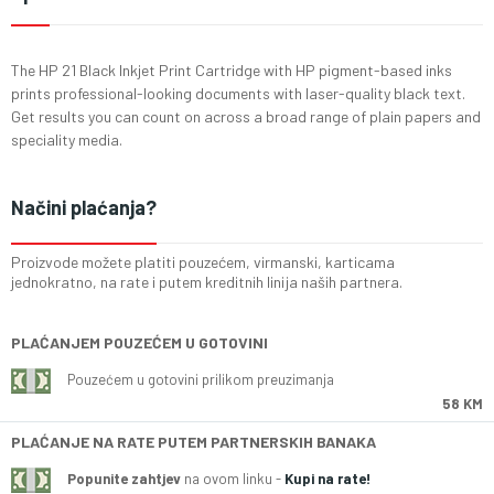
The HP 21 Black Inkjet Print Cartridge with HP pigment-based inks
prints professional-looking documents with laser-quality black text.
Get results you can count on across a broad range of plain papers and
speciality media.
Načini plaćanja?
Proizvode možete platiti pouzećem, virmanski, karticama
jednokratno, na rate i putem kreditnih linija naših partnera.
PLAĆANJEM POUZEĆEM U GOTOVINI
Pouzećem u gotovini prilikom preuzimanja
58 KM
PLAĆANJE NA RATE PUTEM PARTNERSKIH BANAKA
Popunite zahtjev
na ovom linku -
Kupi na rate!