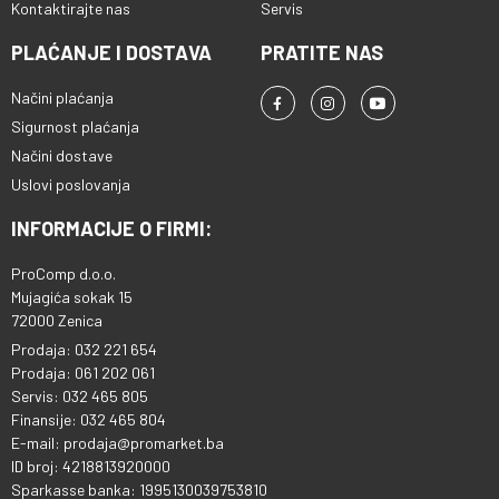
Kontaktirajte nas
Servis
PLAĆANJE I DOSTAVA
PRATITE NAS
Načini plaćanja
Sigurnost plaćanja
Načini dostave
Uslovi poslovanja
INFORMACIJE O FIRMI:
ProComp d.o.o.
Mujagića sokak 15
72000 Zenica
Prodaja: 032 221 654
Prodaja: 061 202 061
Servis: 032 465 805
Finansije: 032 465 804
E-mail: prodaja@promarket.ba
ID broj: 4218813920000
Sparkasse banka: 1995130039753810