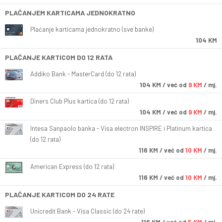
PLAĆANJEM KARTICAMA JEDNOKRATNO
Plaćanje karticama jednokratno (sve banke)
104 KM
PLAĆANJE KARTICOM DO 12 RATA
Addiko Bank - MasterCard (do 12 rata)
104
KM
/ već od
9 KM
/ mj.
Diners Club Plus kartica (do 12 rata)
104
KM
/ već od
9 KM
/ mj.
Intesa Sanpaolo banka - Visa electron INSPIRE i Platinum kartica
(do 12 rata)
116
KM
/ već od
10 KM
/ mj.
American Express (do 12 rata)
116
KM
/ već od
10 KM
/ mj.
PLAĆANJE KARTICOM DO 24 RATE
Unicredit Bank - Visa Classic (do 24 rate)