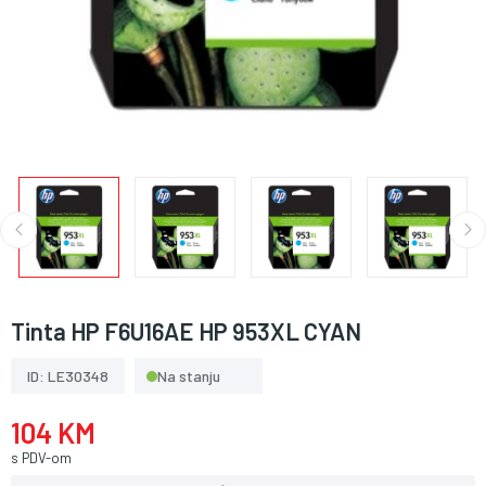
Tinta HP F6U16AE HP 953XL CYAN
ID: LE30348
Na stanju
104 KM
s PDV-om