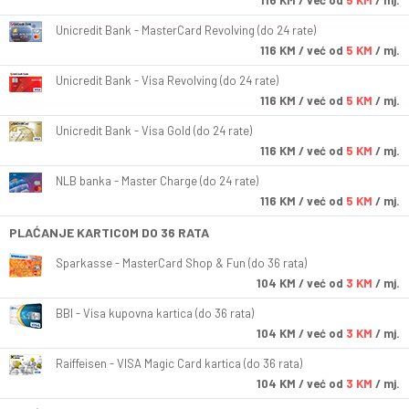
116
KM
/ već od
5 KM
/ mj.
Unicredit Bank - MasterCard Revolving (do 24 rate)
116
KM
/ već od
5 KM
/ mj.
Unicredit Bank - Visa Revolving (do 24 rate)
116
KM
/ već od
5 KM
/ mj.
Unicredit Bank - Visa Gold (do 24 rate)
116
KM
/ već od
5 KM
/ mj.
NLB banka - Master Charge (do 24 rate)
116
KM
/ već od
5 KM
/ mj.
PLAĆANJE KARTICOM DO 36 RATA
Sparkasse - MasterCard Shop & Fun (do 36 rata)
104
KM
/ već od
3 KM
/ mj.
BBI - Visa kupovna kartica (do 36 rata)
104
KM
/ već od
3 KM
/ mj.
Raiffeisen - VISA Magic Card kartica (do 36 rata)
104
KM
/ već od
3 KM
/ mj.