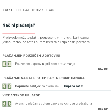
Tinta HP F6U16AE HP 953XL CYAN
Načini plaćanja?
Proizvode možete platiti pouzećem, virmanski, karticama
jednokratno, na rate i putem kreditnih linija naših partnera.
PLAĆANJEM POUZEĆEM U GOTOVINI
Pouzećem u gotovini prilikom preuzimanja
104 KM
PLAĆANJE NA RATE PUTEM PARTNERSKIH BANAKA
Popunite zahtjev
na ovom linku -
Kupi na rate!
VIRMANSKOM UPLATOM
Avansno plaćanje putem banke na osnovu predračuna
104 KM