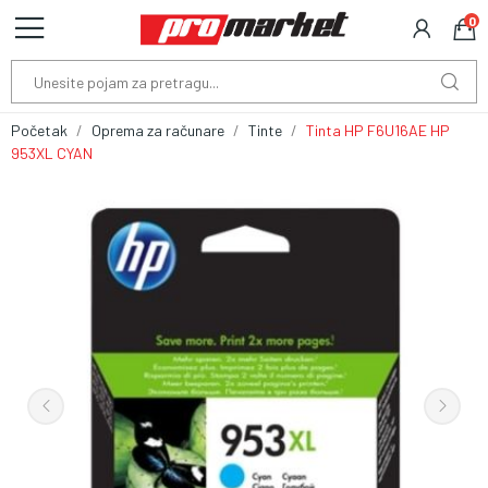
0
Početak
Oprema za računare
Tinte
Tinta HP F6U16AE HP
953XL CYAN