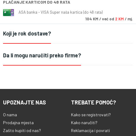
PLAĆANJE KARTICOM DO 48 RATA
ASA banka - VISA Super naša kartica (do 48 rata)
104
KM
/ već od
2 KM
/ mj.
Koji je rok dostave?
Da li mogu naručiti preko firme?
UPOZNAJTE NAS
TREBATE POMOĆ?
O nama
Kako se registrovati?
Prodajna mjesta
Kako naručiti?
Zašto kupiti od nas?
Reklamacija i povrati