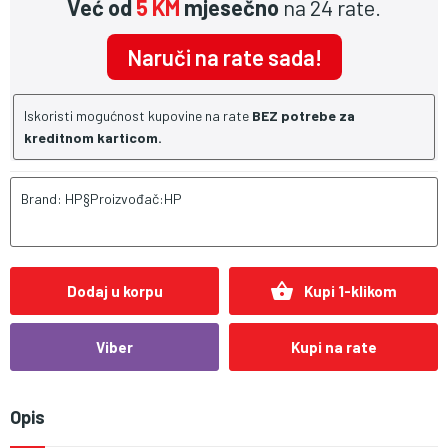
Već od
5 KM
mjesečno
na 24 rate.
Naruči na rate sada!
Iskoristi mogućnost kupovine na rate
BEZ potrebe za
kreditnom karticom.
Brand: HP§Proizvođač:HP
shopping_basket
Dodaj u korpu
Kupi 1-klikom
Viber
Kupi na rate
Opis