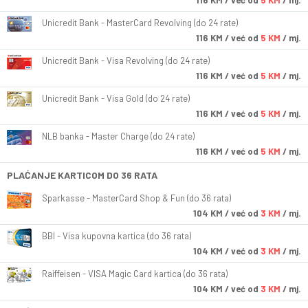
116
KM
/ već od
5 KM
/ mj.
Unicredit Bank - MasterCard Revolving (do 24 rate)
116
KM
/ već od
5 KM
/ mj.
Unicredit Bank - Visa Revolving (do 24 rate)
116
KM
/ već od
5 KM
/ mj.
Unicredit Bank - Visa Gold (do 24 rate)
116
KM
/ već od
5 KM
/ mj.
NLB banka - Master Charge (do 24 rate)
116
KM
/ već od
5 KM
/ mj.
PLAĆANJE KARTICOM DO 36 RATA
Sparkasse - MasterCard Shop & Fun (do 36 rata)
104
KM
/ već od
3 KM
/ mj.
BBI - Visa kupovna kartica (do 36 rata)
104
KM
/ već od
3 KM
/ mj.
Raiffeisen - VISA Magic Card kartica (do 36 rata)
104
KM
/ već od
3 KM
/ mj.