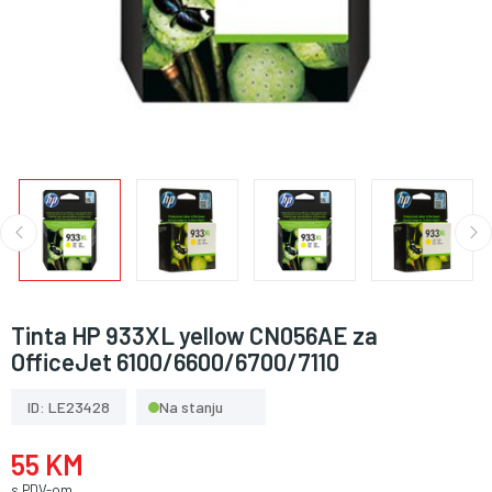
Tinta HP 933XL yellow CN056AE za
OfficeJet 6100/6600/6700/7110
ID: LE23428
Na stanju
55 KM
s PDV-om