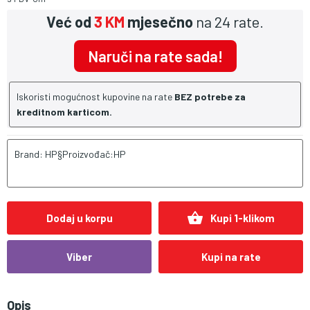
Već od
3 KM
mjesečno
na 24 rate.
Naruči na rate sada!
Iskoristi mogućnost kupovine na rate
BEZ potrebe za
kreditnom karticom.
Brand: HP§Proizvođač:HP
shopping_basket
Dodaj u korpu
Kupi 1-klikom
Viber
Kupi na rate
Opis