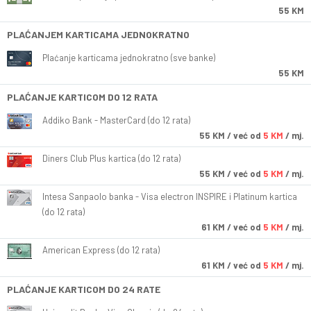
55 KM
PLAĆANJEM KARTICAMA JEDNOKRATNO
Plaćanje karticama jednokratno (sve banke)
55 KM
PLAĆANJE KARTICOM DO 12 RATA
Addiko Bank - MasterCard (do 12 rata)
55
KM
/ već od
5 KM
/ mj.
Diners Club Plus kartica (do 12 rata)
55
KM
/ već od
5 KM
/ mj.
Intesa Sanpaolo banka - Visa electron INSPIRE i Platinum kartica
(do 12 rata)
61
KM
/ već od
5 KM
/ mj.
American Express (do 12 rata)
61
KM
/ već od
5 KM
/ mj.
PLAĆANJE KARTICOM DO 24 RATE