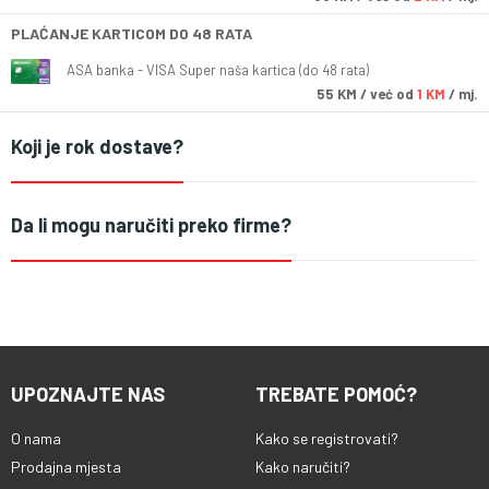
PLAĆANJE KARTICOM DO 48 RATA
ASA banka - VISA Super naša kartica (do 48 rata)
55
KM
/ već od
1 KM
/ mj.
Koji je rok dostave?
Da li mogu naručiti preko firme?
UPOZNAJTE NAS
TREBATE POMOĆ?
O nama
Kako se registrovati?
Prodajna mjesta
Kako naručiti?