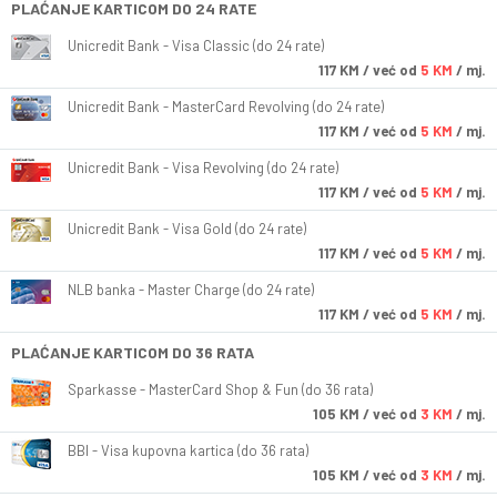
PLAĆANJE KARTICOM DO 24 RATE
Unicredit Bank - Visa Classic (do 24 rate)
117
KM
/ već od
5 KM
/ mj.
Unicredit Bank - MasterCard Revolving (do 24 rate)
117
KM
/ već od
5 KM
/ mj.
Unicredit Bank - Visa Revolving (do 24 rate)
117
KM
/ već od
5 KM
/ mj.
Unicredit Bank - Visa Gold (do 24 rate)
117
KM
/ već od
5 KM
/ mj.
NLB banka - Master Charge (do 24 rate)
117
KM
/ već od
5 KM
/ mj.
PLAĆANJE KARTICOM DO 36 RATA
Sparkasse - MasterCard Shop & Fun (do 36 rata)
105
KM
/ već od
3 KM
/ mj.
BBI - Visa kupovna kartica (do 36 rata)
105
KM
/ već od
3 KM
/ mj.