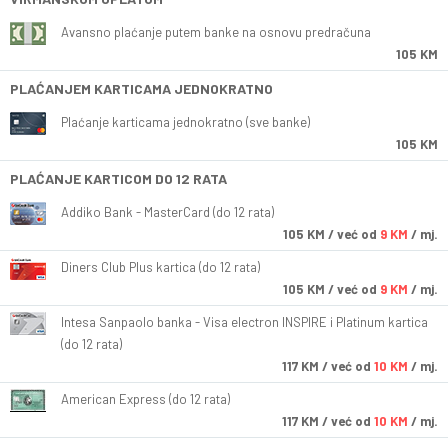
Avansno plaćanje putem banke na osnovu predračuna
105 KM
PLAĆANJEM KARTICAMA JEDNOKRATNO
Plaćanje karticama jednokratno (sve banke)
105 KM
PLAĆANJE KARTICOM DO 12 RATA
Addiko Bank - MasterCard (do 12 rata)
105
KM
/ već od
9 KM
/ mj.
Diners Club Plus kartica (do 12 rata)
105
KM
/ već od
9 KM
/ mj.
Intesa Sanpaolo banka - Visa electron INSPIRE i Platinum kartica
(do 12 rata)
117
KM
/ već od
10 KM
/ mj.
American Express (do 12 rata)
117
KM
/ već od
10 KM
/ mj.