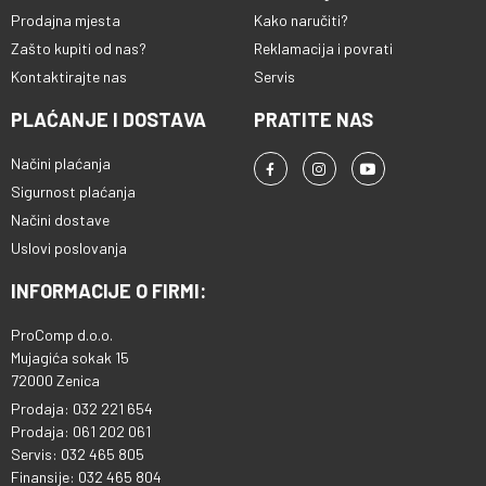
Prodajna mjesta
Kako naručiti?
Zašto kupiti od nas?
Reklamacija i povrati
Kontaktirajte nas
Servis
PLAĆANJE I DOSTAVA
PRATITE NAS
Načini plaćanja
Sigurnost plaćanja
Načini dostave
Uslovi poslovanja
INFORMACIJE O FIRMI:
ProComp d.o.o.
Mujagića sokak 15
72000 Zenica
Prodaja: 032 221 654
Prodaja: 061 202 061
Servis: 032 465 805
Finansije: 032 465 804