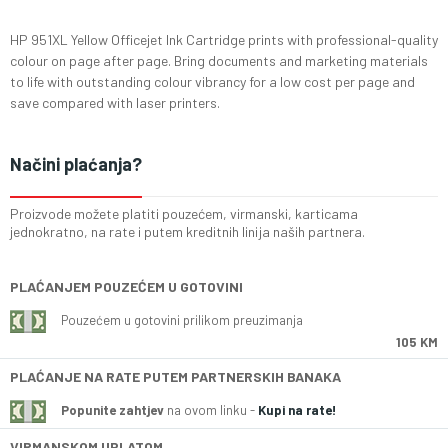
HP 951XL Yellow Officejet Ink Cartridge prints with professional-quality
colour on page after page. Bring documents and marketing materials
to life with outstanding colour vibrancy for a low cost per page and
save compared with laser printers.
Načini plaćanja?
Proizvode možete platiti pouzećem, virmanski, karticama
jednokratno, na rate i putem kreditnih linija naših partnera.
PLAĆANJEM POUZEĆEM U GOTOVINI
Pouzećem u gotovini prilikom preuzimanja
105 KM
PLAĆANJE NA RATE PUTEM PARTNERSKIH BANAKA
Popunite zahtjev
na ovom linku -
Kupi na rate!
VIRMANSKOM UPLATOM