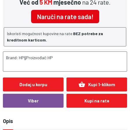
Već od
5 KM
mjesečno
na 24 rate.
Naruči na rate sada!
Iskoristi mogućnost kupovine na rate
BEZ potrebe za
kreditnom karticom.
Brand: HP§Proizvođač:HP
shopping_basket
Dodaj u korpu
Kupi 1-klikom
Viber
Kupi na rate
Opis