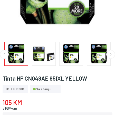
Tinta HP CN048AE 951XL YELLOW
ID: LE19968
Na stanju
105 KM
s PDV-om