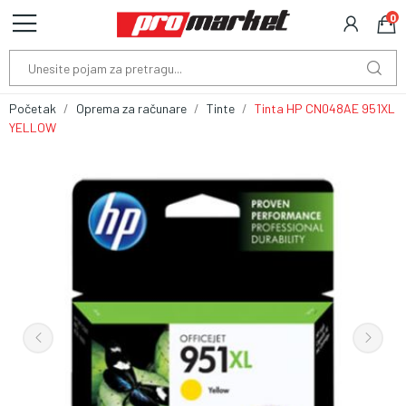
0
Početak
Oprema za računare
Tinte
Tinta HP CN048AE 951XL
YELLOW