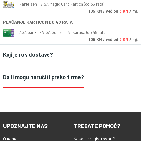
Raiffeisen - VISA Magic Card kartica (do 36 rata)
105
KM
/ već od
3 KM
/ mj.
PLAĆANJE KARTICOM DO 48 RATA
ASA banka - VISA Super naša kartica (do 48 rata)
105
KM
/ već od
2 KM
/ mj.
Koji je rok dostave?
Da li mogu naručiti preko firme?
UPOZNAJTE NAS
TREBATE POMOĆ?
O nama
Kako se registrovati?