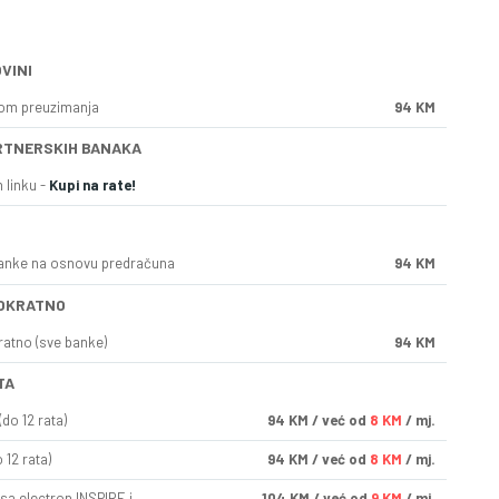
VINI
kom preuzimanja
94 KM
RTNERSKIH BANAKA
 linku -
Kupi na rate!
anke na osnovu predračuna
94 KM
OKRATNO
ratno (sve banke)
94 KM
TA
do 12 rata)
94
KM
/ već od
8 KM
/ mj.
 12 rata)
94
KM
/ već od
8 KM
/ mj.
sa electron INSPIRE i
104
KM
/ već od
9 KM
/ mj.