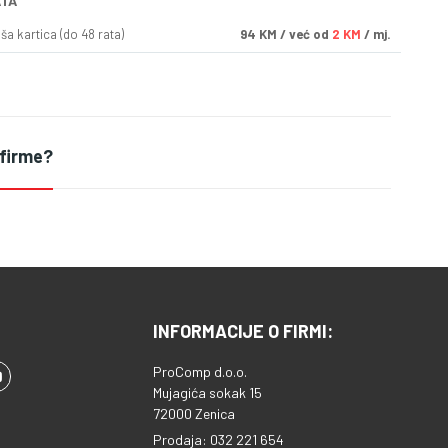
ATA
a kartica (do 48 rata)
94
KM
/ već od
2 KM
/ mj.
 firme?
INFORMACIJE O FIRMI:
ProComp d.o.o.
Mujagića sokak 15
72000 Zenica
Prodaja: 032 221 654