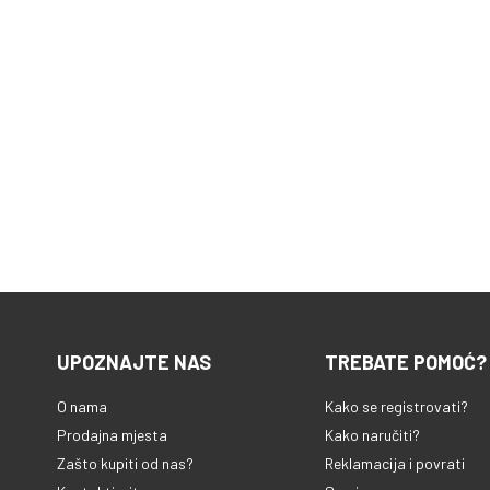
UPOZNAJTE NAS
TREBATE POMOĆ?
O nama
Kako se registrovati?
Prodajna mjesta
Kako naručiti?
Zašto kupiti od nas?
Reklamacija i povrati