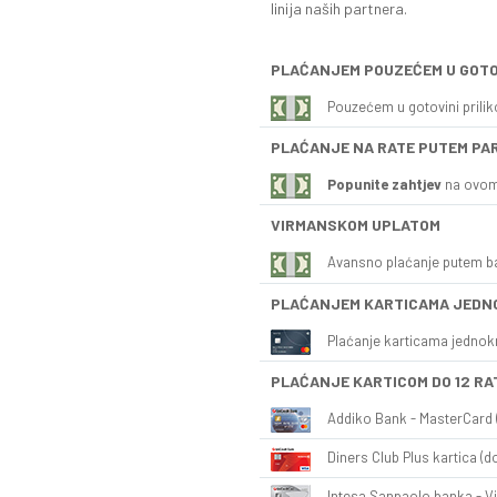
linija naših partnera.
PLAĆANJEM POUZEĆEM U GOTO
Pouzećem u gotovini prili
PLAĆANJE NA RATE PUTEM PA
Popunite zahtjev
na ovom
VIRMANSKOM UPLATOM
Avansno plaćanje putem b
PLAĆANJEM KARTICAMA JEDN
Plaćanje karticama jednok
PLAĆANJE KARTICOM DO 12 RA
Addiko Bank - MasterCard (
Diners Club Plus kartica (do
Intesa Sanpaolo banka - Vi