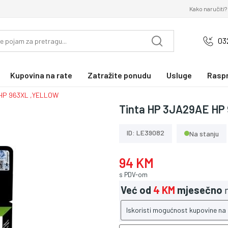
Kako naručiti?
03
Kupovina na rate
Zatražite ponudu
Usluge
Rasp
 HP 963XL ,YELLOW
Tinta HP 3JA29AE HP
ID: LE39082
Na stanju
94 KM
s PDV-om
Već od
4 KM
mjesečno
n
Iskoristi mogućnost kupovine na