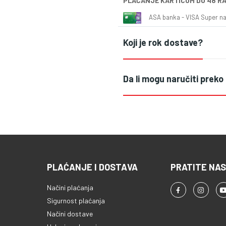
PLAĆANJE KARTICOM DO 48 R
ASA banka - VISA Super naš
Koji je rok dostave?
Da li mogu naručiti preko
PLAĆANJE I DOSTAVA
PRATITE NAS
Načini plaćanja
Sigurnost plaćanja
Načini dostave