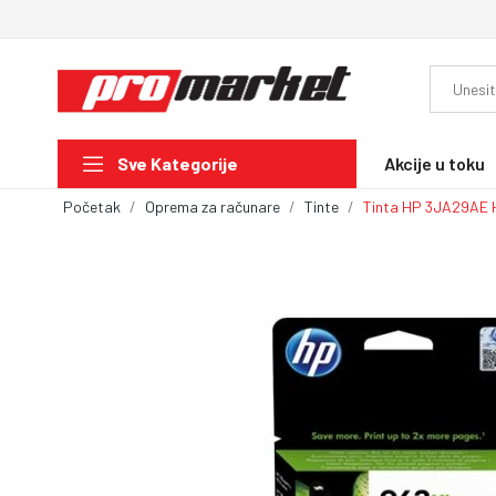
Akcije u toku
Sve Kategorije
Početak
Oprema za računare
Tinte
Tinta HP 3JA29AE