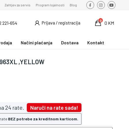
Zahtjev za servis
Program lojalnosti
Blog
0
Prijava / registracija
2 221-654
0 KM
rodaja
Načini plaćanja
Dostava
Kontakt
 963XL ,YELLOW
a 24 rate.
Naruči na rate sada!
 rate
BEZ potrebe za kreditnom karticom.