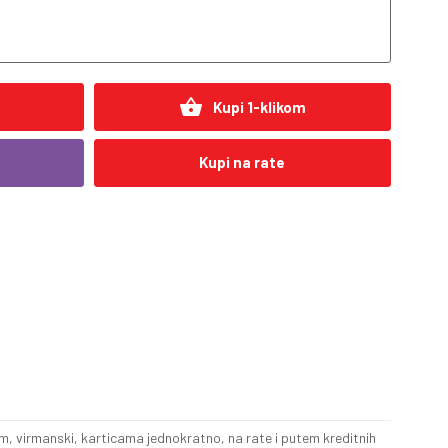
shopping_basket
Kupi 1-klikom
Kupi na rate
, virmanski, karticama jednokratno, na rate i putem kreditnih